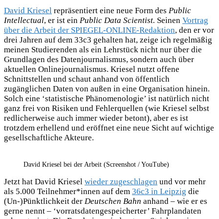
David Kriesel
repräsentiert eine neue Form des
Public
Intellectual
, er ist ein
Public Data Scientist.
Seinen
Vortrag
über die Arbeit der SPIEGEL-ONLINE-Redaktion
, den er vor
drei Jahren auf dem 33c3 gehalten hat, zeige ich regelmäßig
meinen Studierenden als ein Lehrstück nicht nur über die
Grundlagen des Datenjournalismus, sondern auch über
aktuellen Onlinejournalismus. Kriesel nutzt offene
Schnittstellen und schaut anhand von öffentlich
zugänglichen Daten von außen in eine Organisation hinein.
Solch eine ‘statistische Phänomenologie’ ist natürlich nicht
ganz frei von Risiken und Fehlerquellen (wie Kriesel selbst
redlicherweise auch immer wieder betont), aber es ist
trotzdem erhellend und eröffnet eine neue Sicht auf wichtige
gesellschaftliche Akteure.
David Kriesel bei der Arbeit (Screenshot / YouTube)
Jetzt hat David Kriesel
wieder zugeschlagen
und vor mehr
als 5.000 Teilnehmer*innen auf dem
36c3 in Leipzig
die
(Un-)Pünktlichkeit der
Deutschen Bahn
anhand – wie er es
gerne nennt – ‘vorratsdatengespeicherter’ Fahrplandaten