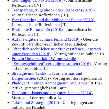
Meinungen vs. Fakten (2019)
- Journalistische
Reflexionen (IV)
Transparenz, Augenhöhe oder Respekt? (2019)
-
Journalistische Reflexionen (III)
Fact Checking und die Mühen der Ebene (2019)
-
Journalistische Reflexionen (II)
Resiliente Rationalität (2019)
- Journalistische
Reflexionen (I)
Auf ins digitale Schlaraffenland (2019)
- Über die
Zukunft öffentlich-rechtlicher Mediatheken
Öffentlich-rechtlicher Rundfunk: Offenes Gespräch
unter Freunden (2018)
- Vortrag auf der re:publica 18
Prinzip Universalität - Warum wir die
"Zwangsgebühren" verteidigen sollten (2016)
- Vortrag
auf der re:publica 16
Strategie und Taktik in Journalismus und
Bürgermedien
(2015) - Vortrag auf der re:publica 15
Plädoyer für einen Kampagnenjournalismus
(2014) -
Artikel (ursprünglich) auf Carta
Der Journalismus und die guten Sachen (2014)
-
Vortrag auf der re:publica 14
Taktik und Strategie (2014)
- Überlegungen zum
politischen Handeln