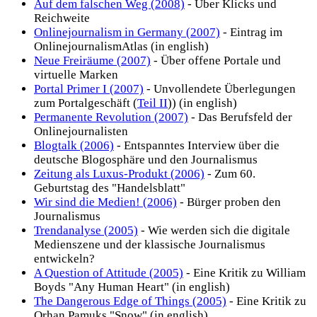
Auf dem falschen Weg (2008)
- Über Klicks und
Reichweite
Onlinejournalism in Germany (2007)
- Eintrag im
OnlinejournalismAtlas (in english)
Neue Freiräume (2007)
- Über offene Portale und
virtuelle Marken
Portal Primer I (2007)
- Unvollendete Überlegungen
zum Portalgeschäft (
Teil II
)) (in english)
Permanente Revolution (2007)
- Das Berufsfeld der
Onlinejournalisten
Blogtalk (2006)
- Entspanntes Interview über die
deutsche Blogosphäre und den Journalismus
Zeitung als Luxus-Produkt (2006)
- Zum 60.
Geburtstag des "Handelsblatt"
Wir sind die Medien! (2006)
- Bürger proben den
Journalismus
Trendanalyse (2005)
- Wie werden sich die digitale
Medienszene und der klassische Journalismus
entwickeln?
A Question of Attitude (2005)
- Eine Kritik zu William
Boyds "Any Human Heart" (in english)
The Dangerous Edge of Things (2005)
- Eine Kritik zu
Orhan Pamuks "Snow" (in english)