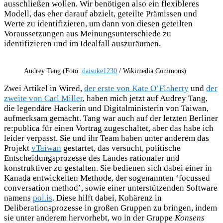
ausschließen wollen. Wir benötigen also ein flexibleres
Modell, das eher darauf abzielt, geteilte Prämissen und
Werte zu identifizieren, um dann von diesen geteilten
Voraussetzungen aus Meinungsunterschiede zu
identifizieren und im Idealfall auszuräumen.
Audrey Tang (Foto:
daisuke1230
/ Wikimedia Commons)
Zwei Artikel in Wired,
der erste von Kate O’Flaherty
und
der
zweite von Carl Miller
, haben mich jetzt auf Audrey Tang,
die legendäre Hackerin und Digitalministerin von Taiwan,
aufmerksam gemacht. Tang war auch auf der letzten Berliner
re:publica für einen Vortrag zugeschaltet, aber das habe ich
leider verpasst. Sie und ihr Team haben unter anderem das
Projekt
vTaiwan
gestartet, das versucht, politische
Entscheidungsprozesse des Landes rationaler und
konstruktiver zu gestalten. Sie bedienen sich dabei einer in
Kanada entwickelten Methode, der sogenannten ‘focussed
conversation method’, sowie einer unterstützenden Software
namens
pol.is
. Diese hilft dabei, Kohärenz in
Deliberationsprozesse in großen Gruppen zu bringen, indem
sie unter anderem hervorhebt, wo in der Gruppe
Konsens