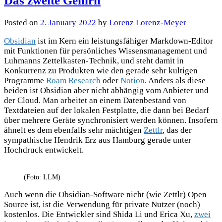
Das zweite Gehirn
Posted
on
2. January 2022
by
Lorenz Lorenz-Meyer
Obsidian
ist im Kern ein leistungsfähiger Markdown-Editor
mit Funktionen für persönliches Wissensmanagement und
Luhmanns Zettelkasten-Technik, und steht damit in
Konkurrenz zu Produkten wie den gerade sehr kultigen
Programme
Roam Research
oder
Notion
. Anders als diese
beiden ist Obsidian aber nicht abhängig vom Anbieter und
der Cloud. Man arbeitet an einem Datenbestand von
Textdateien auf der lokalen Festplatte, die dann bei Bedarf
über mehrere Geräte synchronisiert werden können. Insofern
ähnelt es dem ebenfalls sehr mächtigen
Zettlr
, das der
sympathische Hendrik Erz aus Hamburg gerade unter
Hochdruck entwickelt.
(Foto: LLM)
Auch wenn die Obsidian-Software nicht (wie Zettlr) Open
Source ist, ist die Verwendung für private Nutzer (noch)
kostenlos. Die Entwickler sind Shida Li und Erica Xu,
zwei