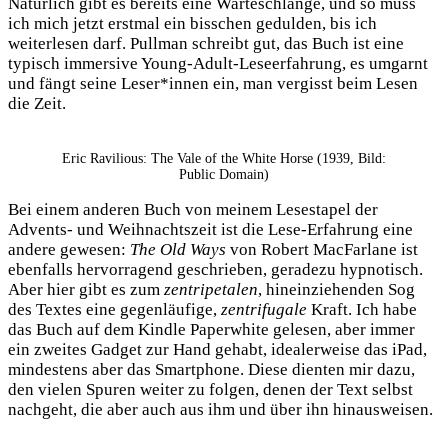
Natürlich gibt es bereits eine Warteschlange, und so muss
ich mich jetzt erstmal ein bisschen gedulden, bis ich
weiterlesen darf. Pullman schreibt gut, das Buch ist eine
typisch immersive Young-Adult-Leseerfahrung, es umgarnt
und fängt seine Leser*innen ein, man vergisst beim Lesen
die Zeit.
Eric Ravilious: The Vale of the White Horse (1939, Bild:
Public Domain)
Bei einem anderen Buch von meinem Lesestapel der
Advents- und Weihnachtszeit ist die Lese-Erfahrung eine
andere gewesen:
The Old Ways
von Robert MacFarlane ist
ebenfalls hervorragend geschrieben, geradezu hypnotisch.
Aber hier gibt es zum
zentripetalen
, hineinziehenden Sog
des Textes eine gegenläufige,
zentrifugale
Kraft. Ich habe
das Buch auf dem Kindle Paperwhite gelesen, aber immer
ein zweites Gadget zur Hand gehabt, idealerweise das iPad,
mindestens aber das Smartphone. Diese dienten mir dazu,
den vielen Spuren weiter zu folgen, denen der Text selbst
nachgeht, die aber auch aus ihm und über ihn hinausweisen.