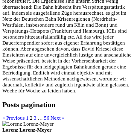
rekonstruiert. Die Ergebnisse sind unterm Strich wenig
überraschend: Die Bahn hübscht ihre Verspätungsstatistik
auf, indem sie ausgefallene Züge herausrechnet, es gibt im
Netz der Deutschen Bahn Krisenregionen (Nordrhein-
Westfalen, insbesondere rund um Köln und Bonn) und
Verspätungs-Hotspots (Frankfurt und Hamburg), ICEs sind
besonders hitzeausfallanfällig etc. All das wird jeder
Dauerfernpendler sofort aus eigener Erfahrung bestätigen
können. Aber abgesehen davon, dass David Kriesel diese
Einsichten auf eine unvergleichlich lustige und anschauliche
Weise präsentiert, besteht in der Vorhersehbarkeit der
Ergebnisse für den leidgeplagten Bahnkunden gerade eine
Befriedigung. Endlich wird einmal objektiv und mit
wissenschaftlichen Methoden nachgewiesen, worunter wir
dauerhaft, kollektiv und zugleich irgendwie allein gelassen,
Woche für Woche zu leiden haben.
Posts pagination
« Previous
1
2
3
…
56
Next »
Lorenz Lorenz-Meyer