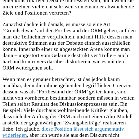
einer konstruktiven Debatte interessiert sind, auch wenn sie
im einzelnen vielleicht sehr weit von einander abweichende
Ziele und Positionen vertreten?
Zunächst dachte ich damals, es müsse so eine Art
‘Grundschwur’ auf den Fortbestand der ÖRM geben, auf den
man die Teilnehmer verpflichten, und mit Hilfe dessen man
destruktive Stimmen aus der Debatte einfach ausschließen
könne. Innerhalb einer so abgesteckten Arena könnte man
dann – ungestört vom Gelärme destruktiver Trolle – auch
hart und kontrovers darüber diskutieren, wie es mit den
ÖRM weitergehen soll.
Wenn man es genauer betrachtet, ist das jedoch kaum
machbar, denn die rahmengebenden begrifflichen Grenzen
dessen, was als ‘Fortbestand der ÖRM’ gelten kann, sind
nicht von vornherein bestimmbar, sondern müssen in weiten
Teilen selbst Resultat des Diskussionsprozesses sein. Ein
Beispiel: Viele durchaus wohlmeinende Kritiker glauben,
dass sich der Auftrag der ÖRM auch mit einem Abo-Modell
anstelle der gegenwärtigen ‘Zwangsbeiträge’ realisieren
ließe. Ich glaube,
diese Position lässt sich argumentativ
widerlegen
, aber ich würde sie aus dem Diskurs nicht