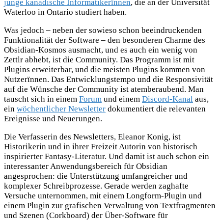
junge kanadische Informatikerïnnen
, die an der Universität
Waterloo in Ontario studiert haben.
Was jedoch – neben der sowieso schon beeindruckenden
Funktionalität der Software – den besonderen Charme des
Obsidian-Kosmos ausmacht, und es auch ein wenig von
Zettlr abhebt, ist die Community. Das Programm ist mit
Plugins erweiterbar, und die meisten Plugins kommen von
Nutzerïnnen. Das Entwicklungstempo und die Responsivität
auf die Wünsche der Community ist atemberaubend. Man
tauscht sich in einem
Forum
und einem
Discord-Kanal
aus,
ein
wöchentlicher Newsletter
dokumentiert die relevanten
Ereignisse und Neuerungen.
Die Verfasserin des Newsletters, Eleanor Konig, ist
Historikerin und in ihrer Freizeit Autorin von historisch
inspirierter Fantasy-Literatur. Und damit ist auch schon ein
interessanter Anwendungsbereich für Obsidian
angesprochen: die Unterstützung umfangreicher und
komplexer Schreibprozesse. Gerade werden zaghafte
Versuche unternommen, mit einem Longform-Plugin und
einem Plugin zur grafischen Verwaltung von Textfragmenten
und Szenen (Corkboard) der Über-Software für