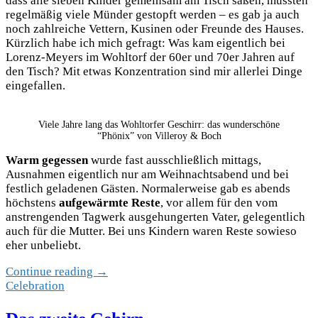
dass alle sieben Kinder gemeinsam am Tisch saßen, mussten
regelmäßig viele Münder gestopft werden – es gab ja auch
noch zahlreiche Vettern, Kusinen oder Freunde des Hauses.
Kürzlich habe ich mich gefragt: Was kam eigentlich bei
Lorenz-Meyers im Wohltorf der 60er und 70er Jahren auf
den Tisch? Mit etwas Konzentration sind mir allerlei Dinge
eingefallen.
Viele Jahre lang das Wohltorfer Geschirr: das wunderschöne
“Phönix” von Villeroy & Boch
Warm gegessen
wurde fast ausschließlich mittags,
Ausnahmen eigentlich nur am Weihnachtsabend und bei
festlich geladenen Gästen. Normalerweise gab es abends
höchstens
aufgewärmte Reste
, vor allem für den vom
anstrengenden Tagwerk ausgehungerten Vater, gelegentlich
auch für die Mutter. Bei uns Kindern waren Reste sowieso
eher unbeliebt.
Continue reading →
Celebration