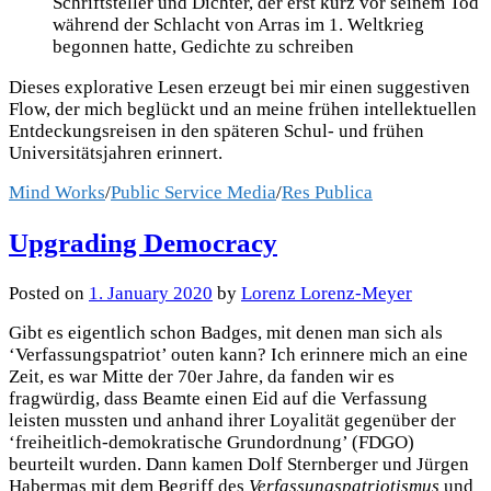
Schriftsteller und Dichter, der erst kurz vor seinem Tod
während der Schlacht von Arras im 1. Weltkrieg
begonnen hatte, Gedichte zu schreiben
Dieses explorative Lesen erzeugt bei mir einen suggestiven
Flow, der mich beglückt und an meine frühen intellektuellen
Entdeckungsreisen in den späteren Schul- und frühen
Universitätsjahren erinnert.
Mind Works
/
Public Service Media
/
Res Publica
Upgrading Democracy
Posted
on
1. January 2020
by
Lorenz Lorenz-Meyer
Gibt es eigentlich schon Badges, mit denen man sich als
‘Verfassungspatriot’ outen kann? Ich erinnere mich an eine
Zeit, es war Mitte der 70er Jahre, da fanden wir es
fragwürdig, dass Beamte einen Eid auf die Verfassung
leisten mussten und anhand ihrer Loyalität gegenüber der
‘freiheitlich-demokratische Grundordnung’ (FDGO)
beurteilt wurden. Dann kamen Dolf Sternberger und Jürgen
Habermas mit dem Begriff des
Verfassungspatriotismus
und