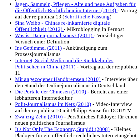
Jagen, Sammeln, Pflegen - Alte und neue Aufgaben für
die Öffentlich-Rechtlichen im Internet (2013)
- Vortrag
auf der re:publica 13 (
Schriftliche Fassung
)
Sina Weibo - Chinas re-inkarnierte digitale
Öffentlichkeit (2012)
- Mikroblogging in Fernost
Was ist Datenjournalismus? (2011)
- Vorsichtiger
Versuch einer Definition
Ins Getümmel (2011)
- Ankündigung zum
Prozessjournalismus
Internet, Social Media und die Rückkehr des
Politischen in China (2011)
- Vortrag auf der re:publica
11
Mit angezogener Handbremsen (2010)
- Interview über
den Stand des Onlinejournalismus in Deutschland
Die Portale der Chinesen (2010)
- Bericht aus einer
lebhafteren Internetkultur
Polit-Journalismus im Netz (2010)
- Video-Interview
auf der re:publica 10 mit Philipp Banse für DCTP.TV
Zwanzig Zehn (2010)
- Persönliches Plädoyer für einen
neuen politischen Journalismus
It's Not Only The Economy, Stupid! (2008)
- Kleines
Plädoyer für ein öffentlich-rechtliches Internetangebot