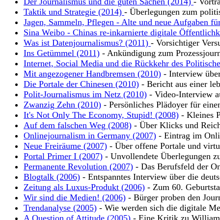
Der Journalismus und die guten Sachen (2014)
- Vortr
Taktik und Strategie (2014)
- Überlegungen zum polit
Jagen, Sammeln, Pflegen - Alte und neue Aufgaben für
Sina Weibo - Chinas re-inkarnierte digitale Öffentlich
Was ist Datenjournalismus? (2011)
- Vorsichtiger Vers
Ins Getümmel (2011)
- Ankündigung zum Prozessjour
Internet, Social Media und die Rückkehr des Politisch
Mit angezogener Handbremsen (2010)
- Interview übe
Die Portale der Chinesen (2010)
- Bericht aus einer leb
Polit-Journalismus im Netz (2010)
- Video-Interview a
Zwanzig Zehn (2010)
- Persönliches Plädoyer für eine
It's Not Only The Economy, Stupid! (2008)
- Kleines P
Auf dem falschen Weg (2008)
- Über Klicks und Reic
Onlinejournalism in Germany (2007)
- Eintrag im Onli
Neue Freiräume (2007)
- Über offene Portale und virt
Portal Primer I (2007)
- Unvollendete Überlegungen zu
Permanente Revolution (2007)
- Das Berufsfeld der On
Blogtalk (2006)
- Entspanntes Interview über die deut
Zeitung als Luxus-Produkt (2006)
- Zum 60. Geburtsta
Wir sind die Medien! (2006)
- Bürger proben den Jour
Trendanalyse (2005)
- Wie werden sich die digitale Me
A Question of Attitude (2005)
- Eine Kritik zu Willia