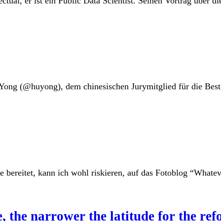
lectual, er ist ein Public Data Scientist. Seinen Vortrag übe
Yong (@huyong), dem chinesischen Jurymitglied für die Best
e bereitet, kann ich wohl riskieren, auf das Fotoblog “Whatev
, the narrower the latitude for the re