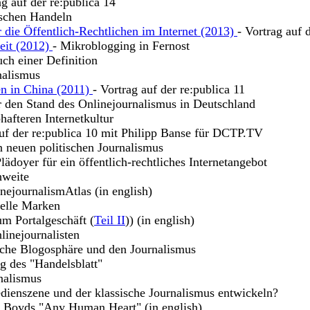
ag auf der re:publica 14
ischen Handeln
 die Öffentlich-Rechtlichen im Internet (2013)
- Vortrag auf 
keit (2012)
- Mikroblogging in Fernost
uch einer Definition
nalismus
en in China (2011)
- Vortrag auf der re:publica 11
r den Stand des Onlinejournalismus in Deutschland
hafteren Internetkultur
uf der re:publica 10 mit Philipp Banse für DCTP.TV
n neuen politischen Journalismus
lädoyer für ein öffentlich-rechtliches Internetangebot
hweite
nejournalismAtlas (in english)
uelle Marken
m Portalgeschäft (
Teil II
)) (in english)
linejournalisten
sche Blogosphäre und den Journalismus
g des "Handelsblatt"
nalismus
dienszene und der klassische Journalismus entwickeln?
m Boyds "Any Human Heart" (in english)