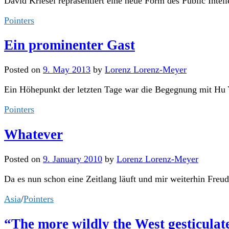
David Kriesel repräsentiert eine neue Form des Public Intel
Pointers
Ein prominenter Gast
Posted
on
9. May 2013
by
Lorenz Lorenz-Meyer
Ein Höhepunkt der letzten Tage war die Begegnung mit Hu 
Pointers
Whatever
Posted
on
9. January 2010
by
Lorenz Lorenz-Meyer
Da es nun schon eine Zeitlang läuft und mir weiterhin Freud
Asia
/
Pointers
“The more wildly the West gesticulate