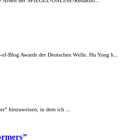
r die Arbeit der SPIEGEL-ONLINE-Redaktio...
-of-Blog Awards der Deutschen Welle. Hu Yong h...
er” hinzuweisen, in dem ich ...
formers”