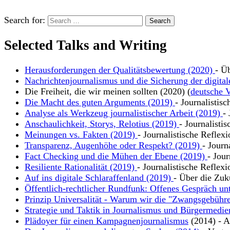
Search for:
Selected Talks and Writing
Herausforderungen der Qualitätsbewertung (2020)
- Ü
Nachrichtenjournalismus und die Sicherung der digital
Die Freiheit, die wir meinen sollten (2020) (
deutsche V
Die Macht des guten Arguments (2019)
- Journalistis
Analyse als Werkzeug journalistischer Arbeit (2019)
-
Anschaulichkeit, Storys, Relotius (2019)
- Journalisti
Meinungen vs. Fakten (2019)
- Journalistische Reflex
Transparenz, Augenhöhe oder Respekt? (2019)
- Journ
Fact Checking und die Mühen der Ebene (2019)
- Jour
Resiliente Rationalität (2019)
- Journalistische Reflexi
Auf ins digitale Schlaraffenland (2019)
- Über die Zuk
Öffentlich-rechtlicher Rundfunk: Offenes Gespräch un
Prinzip Universalität - Warum wir die "Zwangsgebühre
Strategie und Taktik in Journalismus und Bürgermedie
Plädoyer für einen Kampagnenjournalismus
(2014) - Ar