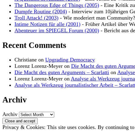
The Dangerous Edge of Things (2005)
- Eine Kritik z
Dumpfe Routine (2004)
- Interview zum 10jährigen Ge
Troll Attack! (2003)
- Wie moderiert man Community
Intime Notizen für alle (2001)
- Früher Artikel über W
Abenteuer im SPIEGEL Forum (2000)
- Bericht aus d
Recent Comments
Christiane
on
Upgrading Democracy
Lorenz Lorenz-Meyer
on
Die Macht des guten Argume
Die Macht des guten Arguments – Scarlatti
on
Analyse
Lorenz Lorenz-Meyer
on
Analyse als Werkzeug journal
Analyse als Werkzeug journalistischer Arbeit – Scarlatt
Archiv
Archiv
Privacy & Cookies: This site uses cookies. By continuing to 