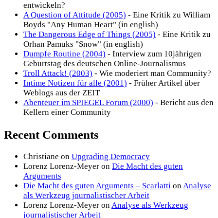
entwickeln?
A Question of Attitude (2005)
- Eine Kritik zu William
Boyds "Any Human Heart" (in english)
The Dangerous Edge of Things (2005)
- Eine Kritik zu
Orhan Pamuks "Snow" (in english)
Dumpfe Routine (2004)
- Interview zum 10jährigen
Geburtstag des deutschen Online-Journalismus
Troll Attack! (2003)
- Wie moderiert man Community?
Intime Notizen für alle (2001)
- Früher Artikel über
Weblogs aus der ZEIT
Abenteuer im SPIEGEL Forum (2000)
- Bericht aus den
Kellern einer Community
Recent Comments
Christiane
on
Upgrading Democracy
Lorenz Lorenz-Meyer
on
Die Macht des guten
Arguments
Die Macht des guten Arguments – Scarlatti
on
Analyse
als Werkzeug journalistischer Arbeit
Lorenz Lorenz-Meyer
on
Analyse als Werkzeug
journalistischer Arbeit