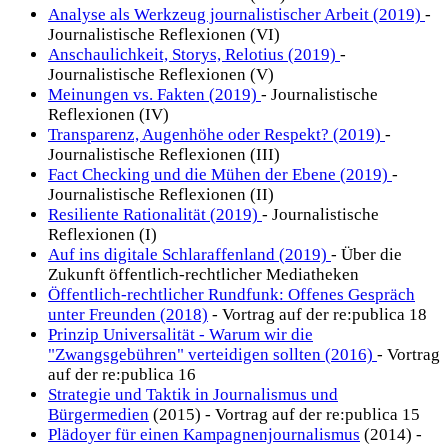
Analyse als Werkzeug journalistischer Arbeit (2019)
-
Journalistische Reflexionen (VI)
Anschaulichkeit, Storys, Relotius (2019)
-
Journalistische Reflexionen (V)
Meinungen vs. Fakten (2019)
- Journalistische
Reflexionen (IV)
Transparenz, Augenhöhe oder Respekt? (2019)
-
Journalistische Reflexionen (III)
Fact Checking und die Mühen der Ebene (2019)
-
Journalistische Reflexionen (II)
Resiliente Rationalität (2019)
- Journalistische
Reflexionen (I)
Auf ins digitale Schlaraffenland (2019)
- Über die
Zukunft öffentlich-rechtlicher Mediatheken
Öffentlich-rechtlicher Rundfunk: Offenes Gespräch
unter Freunden (2018)
- Vortrag auf der re:publica 18
Prinzip Universalität - Warum wir die
"Zwangsgebühren" verteidigen sollten (2016)
- Vortrag
auf der re:publica 16
Strategie und Taktik in Journalismus und
Bürgermedien
(2015) - Vortrag auf der re:publica 15
Plädoyer für einen Kampagnenjournalismus
(2014) -