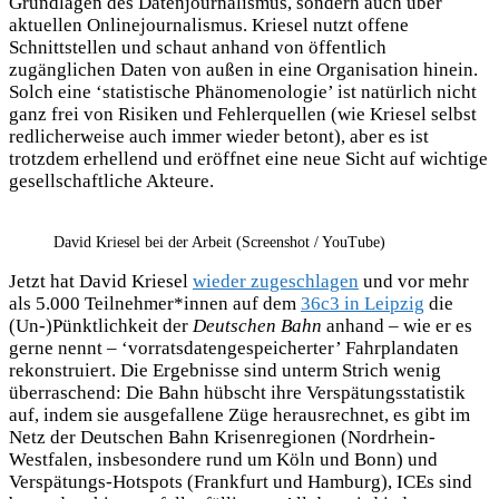
Grundlagen des Datenjournalismus, sondern auch über
aktuellen Onlinejournalismus. Kriesel nutzt offene
Schnittstellen und schaut anhand von öffentlich
zugänglichen Daten von außen in eine Organisation hinein.
Solch eine ‘statistische Phänomenologie’ ist natürlich nicht
ganz frei von Risiken und Fehlerquellen (wie Kriesel selbst
redlicherweise auch immer wieder betont), aber es ist
trotzdem erhellend und eröffnet eine neue Sicht auf wichtige
gesellschaftliche Akteure.
David Kriesel bei der Arbeit (Screenshot / YouTube)
Jetzt hat David Kriesel
wieder zugeschlagen
und vor mehr
als 5.000 Teilnehmer*innen auf dem
36c3 in Leipzig
die
(Un-)Pünktlichkeit der
Deutschen Bahn
anhand – wie er es
gerne nennt – ‘vorratsdatengespeicherter’ Fahrplandaten
rekonstruiert. Die Ergebnisse sind unterm Strich wenig
überraschend: Die Bahn hübscht ihre Verspätungsstatistik
auf, indem sie ausgefallene Züge herausrechnet, es gibt im
Netz der Deutschen Bahn Krisenregionen (Nordrhein-
Westfalen, insbesondere rund um Köln und Bonn) und
Verspätungs-Hotspots (Frankfurt und Hamburg), ICEs sind