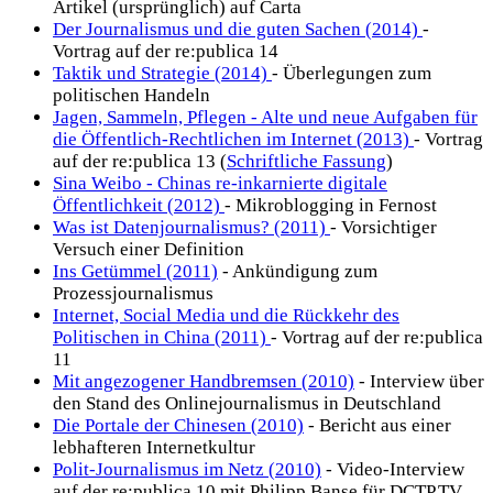
Artikel (ursprünglich) auf Carta
Der Journalismus und die guten Sachen (2014)
-
Vortrag auf der re:publica 14
Taktik und Strategie (2014)
- Überlegungen zum
politischen Handeln
Jagen, Sammeln, Pflegen - Alte und neue Aufgaben für
die Öffentlich-Rechtlichen im Internet (2013)
- Vortrag
auf der re:publica 13 (
Schriftliche Fassung
)
Sina Weibo - Chinas re-inkarnierte digitale
Öffentlichkeit (2012)
- Mikroblogging in Fernost
Was ist Datenjournalismus? (2011)
- Vorsichtiger
Versuch einer Definition
Ins Getümmel (2011)
- Ankündigung zum
Prozessjournalismus
Internet, Social Media und die Rückkehr des
Politischen in China (2011)
- Vortrag auf der re:publica
11
Mit angezogener Handbremsen (2010)
- Interview über
den Stand des Onlinejournalismus in Deutschland
Die Portale der Chinesen (2010)
- Bericht aus einer
lebhafteren Internetkultur
Polit-Journalismus im Netz (2010)
- Video-Interview
auf der re:publica 10 mit Philipp Banse für DCTP.TV