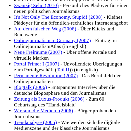
Zwanzig Zehn (2010)
- Persönliches Plädoyer für einen
neuen politischen Journalismus
It's Not Only The Economy, Stupid! (2008)
- Kleines
Plädoyer für ein öffentlich-rechtliches Internetangebot
Auf dem falschen Weg (2008)
- Über Klicks und
Reichweite
Onlinejournalism in Germany (2007)
- Eintrag im
OnlinejournalismAtlas (in english)
Neue Freiräume (2007)
- Über offene Portale und
virtuelle Marken
Portal Primer I (2007)
- Unvollendete Überlegungen
zum Portalgeschäft (
Teil II
)) (in english)
Permanente Revolution (2007)
- Das Berufsfeld der
Onlinejournalisten
Blogtalk (2006)
- Entspanntes Interview über die
deutsche Blogosphäre und den Journalismus
Zeitung als Luxus-Produkt (2006)
- Zum 60.
Geburtstag des "Handelsblatt"
Wir sind die Medien! (2006)
- Bürger proben den
Journalismus
Trendanalyse (2005)
- Wie werden sich die digitale
Medienszene und der klassische Journalismus