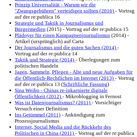
Prinzip Universalität - Warum wir die
"Zwangsgebühren" verteidigen sollten (2016)
- Vortrag
auf der re:publica 16
Strategie und Taktik in Journalismus und
Bürgermedien
(2015) - Vortrag auf der re:publica 15
Plädoyer für einen Kampagnenjournalismus
(2014) -
Artikel (ursprünglich) auf Carta
Der Journalismus und die guten Sachen (2014)
-
Vortrag auf der re:publica 14
Taktik und Strategie (2014)
- Überlegungen zum
politischen Handeln
Jagen, Sammeln, Pflegen - Alte und neue Aufgaben für
die Öffentlich-Rechtlichen im Internet (2013)
- Vortrag
auf der re:publica 13 (
Schriftliche Fassung
)
Sina Weibo - Chinas re-inkarnierte digitale
Öffentlichkeit (2012)
- Mikroblogging in Fernost
Was ist Datenjournalismus? (2011)
- Vorsichtiger
Versuch einer Definition
Ins Getümmel (2011)
- Ankündigung zum
Prozessjournalismus
Internet, Social Media und die Rückkehr des
Politischen in China (2011)
- Vortrag auf der re:publica