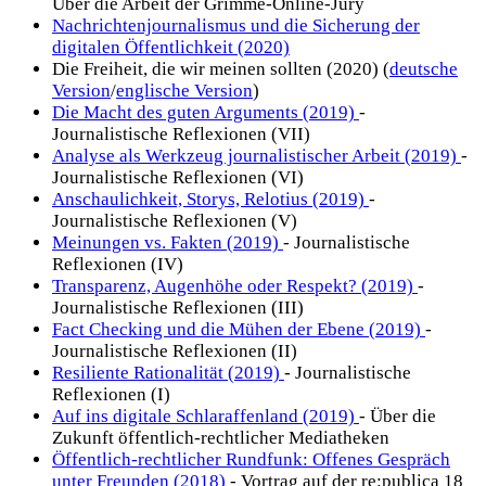
Über die Arbeit der Grimme-Online-Jury
Nachrichtenjournalismus und die Sicherung der
digitalen Öffentlichkeit (2020)
Die Freiheit, die wir meinen sollten (2020) (
deutsche
Version
/
englische Version
)
Die Macht des guten Arguments (2019)
-
Journalistische Reflexionen (VII)
Analyse als Werkzeug journalistischer Arbeit (2019)
-
Journalistische Reflexionen (VI)
Anschaulichkeit, Storys, Relotius (2019)
-
Journalistische Reflexionen (V)
Meinungen vs. Fakten (2019)
- Journalistische
Reflexionen (IV)
Transparenz, Augenhöhe oder Respekt? (2019)
-
Journalistische Reflexionen (III)
Fact Checking und die Mühen der Ebene (2019)
-
Journalistische Reflexionen (II)
Resiliente Rationalität (2019)
- Journalistische
Reflexionen (I)
Auf ins digitale Schlaraffenland (2019)
- Über die
Zukunft öffentlich-rechtlicher Mediatheken
Öffentlich-rechtlicher Rundfunk: Offenes Gespräch
unter Freunden (2018)
- Vortrag auf der re:publica 18