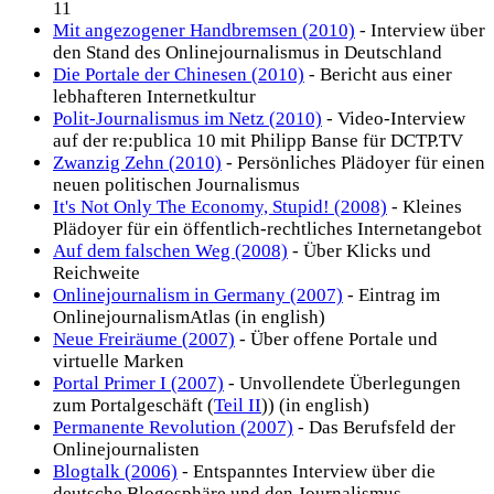
11
Mit angezogener Handbremsen (2010)
- Interview über
den Stand des Onlinejournalismus in Deutschland
Die Portale der Chinesen (2010)
- Bericht aus einer
lebhafteren Internetkultur
Polit-Journalismus im Netz (2010)
- Video-Interview
auf der re:publica 10 mit Philipp Banse für DCTP.TV
Zwanzig Zehn (2010)
- Persönliches Plädoyer für einen
neuen politischen Journalismus
It's Not Only The Economy, Stupid! (2008)
- Kleines
Plädoyer für ein öffentlich-rechtliches Internetangebot
Auf dem falschen Weg (2008)
- Über Klicks und
Reichweite
Onlinejournalism in Germany (2007)
- Eintrag im
OnlinejournalismAtlas (in english)
Neue Freiräume (2007)
- Über offene Portale und
virtuelle Marken
Portal Primer I (2007)
- Unvollendete Überlegungen
zum Portalgeschäft (
Teil II
)) (in english)
Permanente Revolution (2007)
- Das Berufsfeld der
Onlinejournalisten
Blogtalk (2006)
- Entspanntes Interview über die
deutsche Blogosphäre und den Journalismus