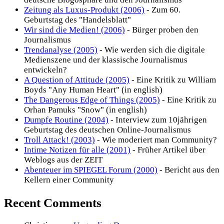
Zeitung als Luxus-Produkt (2006)
- Zum 60.
Geburtstag des "Handelsblatt"
Wir sind die Medien! (2006)
- Bürger proben den
Journalismus
Trendanalyse (2005)
- Wie werden sich die digitale
Medienszene und der klassische Journalismus
entwickeln?
A Question of Attitude (2005)
- Eine Kritik zu William
Boyds "Any Human Heart" (in english)
The Dangerous Edge of Things (2005)
- Eine Kritik zu
Orhan Pamuks "Snow" (in english)
Dumpfe Routine (2004)
- Interview zum 10jährigen
Geburtstag des deutschen Online-Journalismus
Troll Attack! (2003)
- Wie moderiert man Community?
Intime Notizen für alle (2001)
- Früher Artikel über
Weblogs aus der ZEIT
Abenteuer im SPIEGEL Forum (2000)
- Bericht aus den
Kellern einer Community
Recent Comments