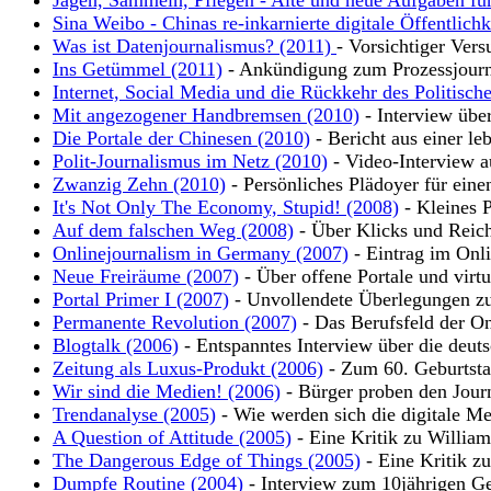
Jagen, Sammeln, Pflegen - Alte und neue Aufgaben für
Sina Weibo - Chinas re-inkarnierte digitale Öffentlich
Was ist Datenjournalismus? (2011)
- Vorsichtiger Vers
Ins Getümmel (2011)
- Ankündigung zum Prozessjour
Internet, Social Media und die Rückkehr des Politisch
Mit angezogener Handbremsen (2010)
- Interview übe
Die Portale der Chinesen (2010)
- Bericht aus einer leb
Polit-Journalismus im Netz (2010)
- Video-Interview a
Zwanzig Zehn (2010)
- Persönliches Plädoyer für eine
It's Not Only The Economy, Stupid! (2008)
- Kleines P
Auf dem falschen Weg (2008)
- Über Klicks und Reic
Onlinejournalism in Germany (2007)
- Eintrag im Onli
Neue Freiräume (2007)
- Über offene Portale und virt
Portal Primer I (2007)
- Unvollendete Überlegungen zu
Permanente Revolution (2007)
- Das Berufsfeld der On
Blogtalk (2006)
- Entspanntes Interview über die deut
Zeitung als Luxus-Produkt (2006)
- Zum 60. Geburtsta
Wir sind die Medien! (2006)
- Bürger proben den Jour
Trendanalyse (2005)
- Wie werden sich die digitale Me
A Question of Attitude (2005)
- Eine Kritik zu Willia
The Dangerous Edge of Things (2005)
- Eine Kritik z
Dumpfe Routine (2004)
- Interview zum 10jährigen Ge