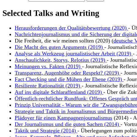
Selected Talks and Writing
Herausforderungen der Qualitätsbewertung (2020)
- Ü
Nachrichtenjournalismus und die Sicherung der digital
Die Freiheit, die wir meinen sollten (2020) (
deutsche V
Die Macht des guten Arguments (2019)
- Journalistis
Analyse als Werkzeug journalistischer Arbeit (2019)
-
Anschaulichkeit, Storys, Relotius (2019)
- Journalisti
Meinungen vs. Fakten (2019)
- Journalistische Reflex
Transparenz, Augenhöhe oder Respekt? (2019)
- Journ
Fact Checking und die Mühen der Ebene (2019)
- Jour
Resiliente Rationalität (2019)
- Journalistische Reflexi
Auf ins digitale Schlaraffenland (2019)
- Über die Zuk
Öffentlich-rechtlicher Rundfunk: Offenes Gespräch un
Prinzip Universalität - Warum wir die "Zwangsgebühre
Strategie und Taktik in Journalismus und Bürgermedie
Plädoyer für einen Kampagnenjournalismus
(2014) - Ar
Der Journalismus und die guten Sachen (2014)
- Vortr
Taktik und Strategie (2014)
- Überlegungen zum polit