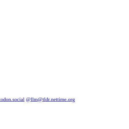
don.social
@llm@tldr.nettime.org