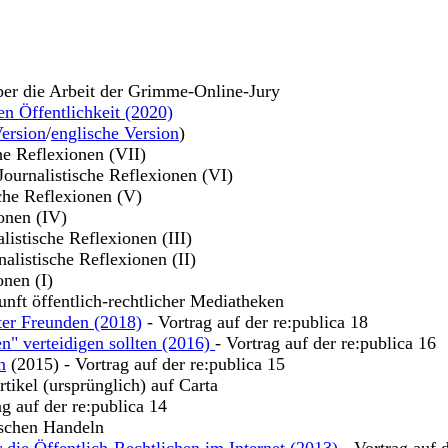
ber die Arbeit der Grimme-Online-Jury
en Öffentlichkeit (2020)
ersion
/
englische Version
)
che Reflexionen (VII)
 Journalistische Reflexionen (VI)
sche Reflexionen (V)
ionen (IV)
alistische Reflexionen (III)
nalistische Reflexionen (II)
onen (I)
unft öffentlich-rechtlicher Mediatheken
ter Freunden (2018)
- Vortrag auf der re:publica 18
n" verteidigen sollten (2016)
- Vortrag auf der re:publica 16
n
(2015) - Vortrag auf der re:publica 15
tikel (ursprünglich) auf Carta
ag auf der re:publica 14
ischen Handeln