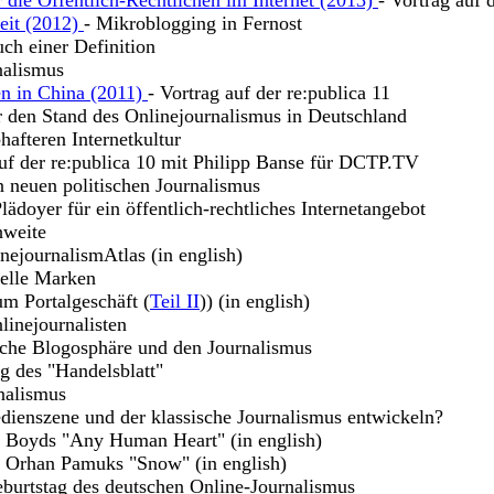
 die Öffentlich-Rechtlichen im Internet (2013)
- Vortrag auf 
keit (2012)
- Mikroblogging in Fernost
uch einer Definition
nalismus
en in China (2011)
- Vortrag auf der re:publica 11
r den Stand des Onlinejournalismus in Deutschland
hafteren Internetkultur
uf der re:publica 10 mit Philipp Banse für DCTP.TV
n neuen politischen Journalismus
lädoyer für ein öffentlich-rechtliches Internetangebot
hweite
nejournalismAtlas (in english)
uelle Marken
m Portalgeschäft (
Teil II
)) (in english)
linejournalisten
sche Blogosphäre und den Journalismus
g des "Handelsblatt"
nalismus
dienszene und der klassische Journalismus entwickeln?
m Boyds "Any Human Heart" (in english)
u Orhan Pamuks "Snow" (in english)
burtstag des deutschen Online-Journalismus