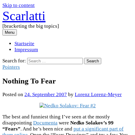
Skip to content
Scarlatti
[bracketing the big topics]
Menu
Startseite
Impressum
Search for:
Pointers
Nothing To Fear
Posted
on
24. September 2007
by
Lorenz Lorenz-Meyer
The best and funniest thing I’ve seen at the mostly
disappointing
Documenta
were
Nedko Solakov’s 99
“Fears”
. And he’s been nice and
put a significant part of
them online
. Open the “Fears Drawings” and try a few. You