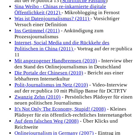
auf der re:publica 13 (
Schriftliche Fassung
)
Sina Weibo - Chinas re-inkarnierte digitale
Öffentlichkeit (2012)
- Mikroblogging in Fernost
Was ist Datenjournalismus? (2011)
- Vorsichtiger
Versuch einer Definition
Ins Getümmel (2011)
- Ankündigung zum
Prozessjournalismus
Internet, Social Media und die Rückkehr des
Politischen in China (2011)
- Vortrag auf der re:publica
11
Mit angezogener Handbremsen (2010)
- Interview über
den Stand des Onlinejournalismus in Deutschland
Die Portale der Chinesen (2010)
- Bericht aus einer
lebhafteren Internetkultur
Polit-Journalismus im Netz (2010)
- Video-Interview
auf der re:publica 10 mit Philipp Banse für DCTP.TV
Zwanzig Zehn (2010)
- Persönliches Plädoyer für einen
neuen politischen Journalismus
It's Not Only The Economy, Stupid! (2008)
- Kleines
Plädoyer für ein öffentlich-rechtliches Internetangebot
Auf dem falschen Weg (2008)
- Über Klicks und
Reichweite
Onlinejournalism in Germany (2007)
- Eintrag im