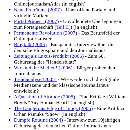
OnlinejournalismAtlas (in english)
Neue Freiräume (2007)
- Über offene Portale und
virtuelle Marken
Portal Primer I (2007)
- Unvollendete Überlegungen
zum Portalgeschäft (
Teil II
)) (in english)
Permanente Revolution (2007)
- Das Berufsfeld der
Onlinejournalisten
Blogtalk (2006)
- Entspanntes Interview über die
deutsche Blogosphäre und den Journalismus
Zeitung als Luxus-Produkt (2006)
- Zum 60.
Geburtstag des "Handelsblatt"
Wir sind die Medien! (2006)
- Bürger proben den
Journalismus
Trendanalyse (2005)
- Wie werden sich die digitale
Medienszene und der klassische Journalismus
entwickeln?
A Question of Attitude (2005)
- Eine Kritik zu William
Boyds "Any Human Heart" (in english)
The Dangerous Edge of Things (2005)
- Eine Kritik zu
Orhan Pamuks "Snow" (in english)
Dumpfe Routine (2004)
- Interview zum 10jährigen
Geburtstag des deutschen Online-Journalismus