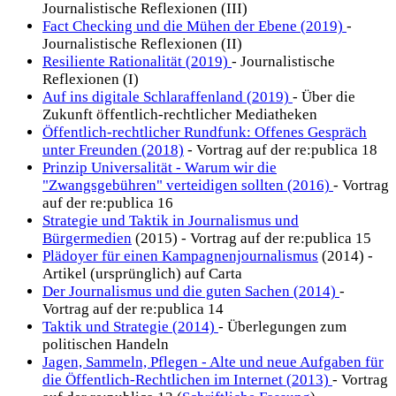
Journalistische Reflexionen (III)
Fact Checking und die Mühen der Ebene (2019)
-
Journalistische Reflexionen (II)
Resiliente Rationalität (2019)
- Journalistische
Reflexionen (I)
Auf ins digitale Schlaraffenland (2019)
- Über die
Zukunft öffentlich-rechtlicher Mediatheken
Öffentlich-rechtlicher Rundfunk: Offenes Gespräch
unter Freunden (2018)
- Vortrag auf der re:publica 18
Prinzip Universalität - Warum wir die
"Zwangsgebühren" verteidigen sollten (2016)
- Vortrag
auf der re:publica 16
Strategie und Taktik in Journalismus und
Bürgermedien
(2015) - Vortrag auf der re:publica 15
Plädoyer für einen Kampagnenjournalismus
(2014) -
Artikel (ursprünglich) auf Carta
Der Journalismus und die guten Sachen (2014)
-
Vortrag auf der re:publica 14
Taktik und Strategie (2014)
- Überlegungen zum
politischen Handeln
Jagen, Sammeln, Pflegen - Alte und neue Aufgaben für
die Öffentlich-Rechtlichen im Internet (2013)
- Vortrag