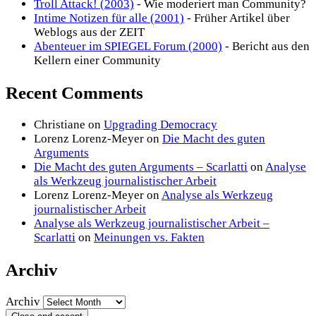
Troll Attack! (2003)
- Wie moderiert man Community?
Intime Notizen für alle (2001)
- Früher Artikel über
Weblogs aus der ZEIT
Abenteuer im SPIEGEL Forum (2000)
- Bericht aus den
Kellern einer Community
Recent Comments
Christiane
on
Upgrading Democracy
Lorenz Lorenz-Meyer
on
Die Macht des guten
Arguments
Die Macht des guten Arguments – Scarlatti
on
Analyse
als Werkzeug journalistischer Arbeit
Lorenz Lorenz-Meyer
on
Analyse als Werkzeug
journalistischer Arbeit
Analyse als Werkzeug journalistischer Arbeit –
Scarlatti
on
Meinungen vs. Fakten
Archiv
Archiv