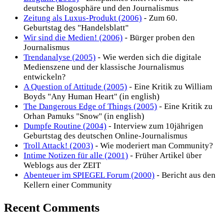
deutsche Blogosphäre und den Journalismus
Zeitung als Luxus-Produkt (2006)
- Zum 60.
Geburtstag des "Handelsblatt"
Wir sind die Medien! (2006)
- Bürger proben den
Journalismus
Trendanalyse (2005)
- Wie werden sich die digitale
Medienszene und der klassische Journalismus
entwickeln?
A Question of Attitude (2005)
- Eine Kritik zu William
Boyds "Any Human Heart" (in english)
The Dangerous Edge of Things (2005)
- Eine Kritik zu
Orhan Pamuks "Snow" (in english)
Dumpfe Routine (2004)
- Interview zum 10jährigen
Geburtstag des deutschen Online-Journalismus
Troll Attack! (2003)
- Wie moderiert man Community?
Intime Notizen für alle (2001)
- Früher Artikel über
Weblogs aus der ZEIT
Abenteuer im SPIEGEL Forum (2000)
- Bericht aus den
Kellern einer Community
Recent Comments