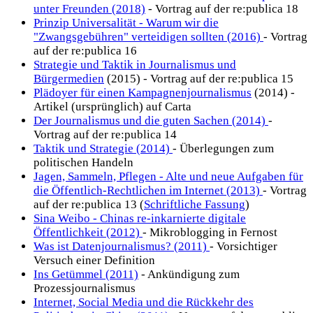
unter Freunden (2018)
- Vortrag auf der re:publica 18
Prinzip Universalität - Warum wir die
"Zwangsgebühren" verteidigen sollten (2016)
- Vortrag
auf der re:publica 16
Strategie und Taktik in Journalismus und
Bürgermedien
(2015) - Vortrag auf der re:publica 15
Plädoyer für einen Kampagnenjournalismus
(2014) -
Artikel (ursprünglich) auf Carta
Der Journalismus und die guten Sachen (2014)
-
Vortrag auf der re:publica 14
Taktik und Strategie (2014)
- Überlegungen zum
politischen Handeln
Jagen, Sammeln, Pflegen - Alte und neue Aufgaben für
die Öffentlich-Rechtlichen im Internet (2013)
- Vortrag
auf der re:publica 13 (
Schriftliche Fassung
)
Sina Weibo - Chinas re-inkarnierte digitale
Öffentlichkeit (2012)
- Mikroblogging in Fernost
Was ist Datenjournalismus? (2011)
- Vorsichtiger
Versuch einer Definition
Ins Getümmel (2011)
- Ankündigung zum
Prozessjournalismus
Internet, Social Media und die Rückkehr des