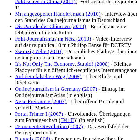
Politischen in China (2011)
- Vortrag auf der re:publica
11
Mit angezogener Handbremsen (2010)
- Interview über
den Stand des Onlinejournalismus in Deutschland
Die Portale der Chinesen (2010)
- Bericht aus einer
lebhafteren Internetkultur
Polit-Journalismus im Netz (2010)
- Video-Interview
auf der re:publica 10 mit Philipp Banse für DCTP.TV
Zwanzig Zehn (2010)
- Persönliches Plädoyer für einen
neuen politischen Journalismus
It's Not Only The Economy, Stupid! (2008)
- Kleines
Plädoyer für ein öffentlich-rechtliches Internetangebot
Auf dem falschen Weg (2008)
- Über Klicks und
Reichweite
Onlinejournalism in Germany (2007)
- Eintrag im
OnlinejournalismAtlas (in english)
Neue Freiräume (2007)
- Über offene Portale und
virtuelle Marken
Portal Primer I (2007)
- Unvollendete Überlegungen
zum Portalgeschäft (
Teil II
)) (in english)
Permanente Revolution (2007)
- Das Berufsfeld der
Onlinejournalisten
Blogtalk (2006)
- Entspanntes Interview über die