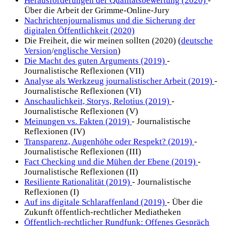
Herausforderungen der Qualitätsbewertung (2020)
-
Über die Arbeit der Grimme-Online-Jury
Nachrichtenjournalismus und die Sicherung der
digitalen Öffentlichkeit (2020)
Die Freiheit, die wir meinen sollten (2020) (
deutsche
Version
/
englische Version
)
Die Macht des guten Arguments (2019)
-
Journalistische Reflexionen (VII)
Analyse als Werkzeug journalistischer Arbeit (2019)
-
Journalistische Reflexionen (VI)
Anschaulichkeit, Storys, Relotius (2019)
-
Journalistische Reflexionen (V)
Meinungen vs. Fakten (2019)
- Journalistische
Reflexionen (IV)
Transparenz, Augenhöhe oder Respekt? (2019)
-
Journalistische Reflexionen (III)
Fact Checking und die Mühen der Ebene (2019)
-
Journalistische Reflexionen (II)
Resiliente Rationalität (2019)
- Journalistische
Reflexionen (I)
Auf ins digitale Schlaraffenland (2019)
- Über die
Zukunft öffentlich-rechtlicher Mediatheken
Öffentlich-rechtlicher Rundfunk: Offenes Gespräch