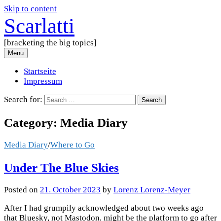
Skip to content
Scarlatti
[bracketing the big topics]
Menu
Startseite
Impressum
Search for:
Category:
Media Diary
Media Diary
/
Where to Go
Under The Blue Skies
Posted
on
21. October 2023
by
Lorenz Lorenz-Meyer
After I had grumpily acknowledged about two weeks ago
that Bluesky, not Mastodon, might be the platform to go after