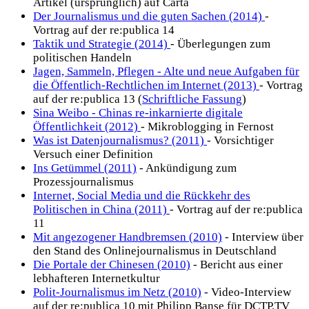
Artikel (ursprünglich) auf Carta
Der Journalismus und die guten Sachen (2014)
-
Vortrag auf der re:publica 14
Taktik und Strategie (2014)
- Überlegungen zum
politischen Handeln
Jagen, Sammeln, Pflegen - Alte und neue Aufgaben für
die Öffentlich-Rechtlichen im Internet (2013)
- Vortrag
auf der re:publica 13 (
Schriftliche Fassung
)
Sina Weibo - Chinas re-inkarnierte digitale
Öffentlichkeit (2012)
- Mikroblogging in Fernost
Was ist Datenjournalismus? (2011)
- Vorsichtiger
Versuch einer Definition
Ins Getümmel (2011)
- Ankündigung zum
Prozessjournalismus
Internet, Social Media und die Rückkehr des
Politischen in China (2011)
- Vortrag auf der re:publica
11
Mit angezogener Handbremsen (2010)
- Interview über
den Stand des Onlinejournalismus in Deutschland
Die Portale der Chinesen (2010)
- Bericht aus einer
lebhafteren Internetkultur
Polit-Journalismus im Netz (2010)
- Video-Interview
auf der re:publica 10 mit Philipp Banse für DCTP.TV