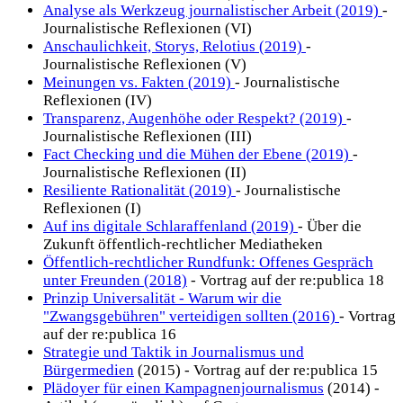
Analyse als Werkzeug journalistischer Arbeit (2019)
-
Journalistische Reflexionen (VI)
Anschaulichkeit, Storys, Relotius (2019)
-
Journalistische Reflexionen (V)
Meinungen vs. Fakten (2019)
- Journalistische
Reflexionen (IV)
Transparenz, Augenhöhe oder Respekt? (2019)
-
Journalistische Reflexionen (III)
Fact Checking und die Mühen der Ebene (2019)
-
Journalistische Reflexionen (II)
Resiliente Rationalität (2019)
- Journalistische
Reflexionen (I)
Auf ins digitale Schlaraffenland (2019)
- Über die
Zukunft öffentlich-rechtlicher Mediatheken
Öffentlich-rechtlicher Rundfunk: Offenes Gespräch
unter Freunden (2018)
- Vortrag auf der re:publica 18
Prinzip Universalität - Warum wir die
"Zwangsgebühren" verteidigen sollten (2016)
- Vortrag
auf der re:publica 16
Strategie und Taktik in Journalismus und
Bürgermedien
(2015) - Vortrag auf der re:publica 15
Plädoyer für einen Kampagnenjournalismus
(2014) -