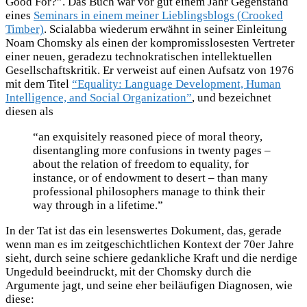
Good For?”. Das Buch war vor gut einem Jahr Gegenstand
eines
Seminars in einem meiner Lieblingsblogs (Crooked
Timber)
. Scialabba wiederum erwähnt in seiner Einleitung
Noam Chomsky als einen der kompromisslosesten Vertreter
einer neuen, geradezu technokratischen intellektuellen
Gesellschaftskritik. Er verweist auf einen Aufsatz von 1976
mit dem Titel
“Equality: Language Development, Human
Intelligence, and Social Organization”
, und bezeichnet
diesen als
“an exquisitely reasoned piece of moral theory,
disentangling more confusions in twenty pages –
about the relation of freedom to equality, for
instance, or of endowment to desert – than many
professional philosophers manage to think their
way through in a lifetime.”
In der Tat ist das ein lesenswertes Dokument, das, gerade
wenn man es im zeitgeschichtlichen Kontext der 70er Jahre
sieht, durch seine schiere gedankliche Kraft und die nerdige
Ungeduld beeindruckt, mit der Chomsky durch die
Argumente jagt, und seine eher beiläufigen Diagnosen, wie
diese: