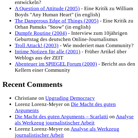
entwickeln?
A Question of Attitude (2005)
- Eine Kritik zu William
Boyds "Any Human Heart" (in english)
The Dangerous Edge of Things (2005)
- Eine Kritik zu
Orhan Pamuks "Snow" (in english)
Dumpfe Routine (2004)
- Interview zum 10jährigen
Geburtstag des deutschen Online-Journalismus
Troll Attack! (2003)
- Wie moderiert man Community?
Intime Notizen für alle (2001)
- Früher Artikel über
Weblogs aus der ZEIT
Abenteuer im SPIEGEL Forum (2000)
- Bericht aus den
Kellern einer Community
Recent Comments
Christiane
on
Upgrading Democracy
Lorenz Lorenz-Meyer
on
Die Macht des guten
Arguments
Die Macht des guten Arguments – Scarlatti
on
Analyse
als Werkzeug journalistischer Arbeit
Lorenz Lorenz-Meyer
on
Analyse als Werkzeug
journalistischer Arbeit