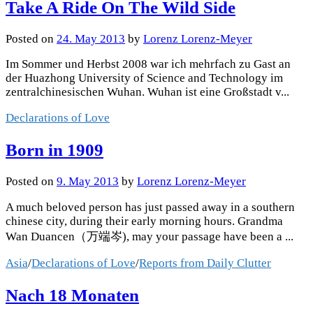
Take A Ride On The Wild Side
Posted
on
24. May 2013
by
Lorenz Lorenz-Meyer
Im Sommer und Herbst 2008 war ich mehrfach zu Gast an
der Huazhong University of Science and Technology im
zentralchinesischen Wuhan. Wuhan ist eine Großstadt v...
Declarations of Love
Born in 1909
Posted
on
9. May 2013
by
Lorenz Lorenz-Meyer
A much beloved person has just passed away in a southern
chinese city, during their early morning hours. Grandma
Wan Duancen（万端岑), may your passage have been a ...
Asia
/
Declarations of Love
/
Reports from Daily Clutter
Nach 18 Monaten