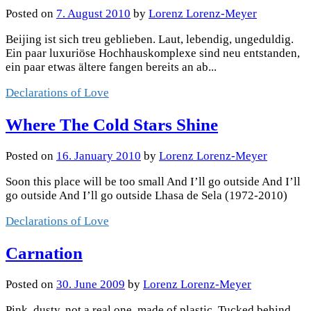
Posted
on
7. August 2010
by
Lorenz Lorenz-Meyer
Beijing ist sich treu geblieben. Laut, lebendig, ungeduldig.
Ein paar luxuriöse Hochhauskomplexe sind neu entstanden,
ein paar etwas ältere fangen bereits an ab...
Declarations of Love
Where The Cold Stars Shine
Posted
on
16. January 2010
by
Lorenz Lorenz-Meyer
Soon this place will be too small And I’ll go outside And I’ll
go outside And I’ll go outside Lhasa de Sela (1972-2010)
Declarations of Love
Carnation
Posted
on
30. June 2009
by
Lorenz Lorenz-Meyer
Pink, dusty, not a real one, made of plastic. Tucked behind