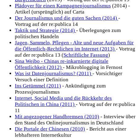
Plädoyer für einen Kampagnenjournalismus
(2014) -
Artikel (ursprünglich) auf Carta
Der Journalismus und die guten Sachen (2014)
-
Vortrag auf der re:publica 14
Taktik und Strategie (2014)
- Überlegungen zum
politischen Handeln
Jagen, Sammeln, Pflegen - Alte und neue Aufgaben für
die Öffentlich-Rechtlichen im Internet (2013)
- Vortrag
auf der re:publica 13 (
Schriftliche Fassung
)
Sina Weibo - Chinas re-inkarnierte digitale
Öffentlichkeit (2012)
- Mikroblogging in Fernost
Was ist Datenjournalismus? (2011)
- Vorsichtiger
Versuch einer Definition
Ins Getümmel (2011)
- Ankündigung zum
Prozessjournalismus
Internet, Social Media und die Rückkehr des
Politischen in China (2011)
- Vortrag auf der re:publica
11
Mit angezogener Handbremsen (2010)
- Interview über
den Stand des Onlinejournalismus in Deutschland
Die Portale der Chinesen (2010)
- Bericht aus einer
lebhafteren Internetkultur