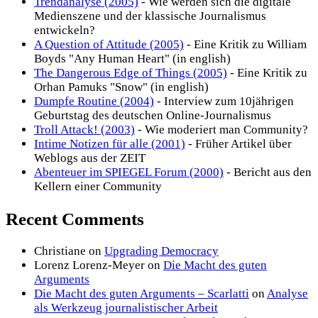
Trendanalyse (2005)
- Wie werden sich die digitale
Medienszene und der klassische Journalismus
entwickeln?
A Question of Attitude (2005)
- Eine Kritik zu William
Boyds "Any Human Heart" (in english)
The Dangerous Edge of Things (2005)
- Eine Kritik zu
Orhan Pamuks "Snow" (in english)
Dumpfe Routine (2004)
- Interview zum 10jährigen
Geburtstag des deutschen Online-Journalismus
Troll Attack! (2003)
- Wie moderiert man Community?
Intime Notizen für alle (2001)
- Früher Artikel über
Weblogs aus der ZEIT
Abenteuer im SPIEGEL Forum (2000)
- Bericht aus den
Kellern einer Community
Recent Comments
Christiane
on
Upgrading Democracy
Lorenz Lorenz-Meyer
on
Die Macht des guten
Arguments
Die Macht des guten Arguments – Scarlatti
on
Analyse
als Werkzeug journalistischer Arbeit