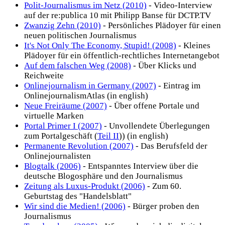
Polit-Journalismus im Netz (2010)
- Video-Interview
auf der re:publica 10 mit Philipp Banse für DCTP.TV
Zwanzig Zehn (2010)
- Persönliches Plädoyer für einen
neuen politischen Journalismus
It's Not Only The Economy, Stupid! (2008)
- Kleines
Plädoyer für ein öffentlich-rechtliches Internetangebot
Auf dem falschen Weg (2008)
- Über Klicks und
Reichweite
Onlinejournalism in Germany (2007)
- Eintrag im
OnlinejournalismAtlas (in english)
Neue Freiräume (2007)
- Über offene Portale und
virtuelle Marken
Portal Primer I (2007)
- Unvollendete Überlegungen
zum Portalgeschäft (
Teil II
)) (in english)
Permanente Revolution (2007)
- Das Berufsfeld der
Onlinejournalisten
Blogtalk (2006)
- Entspanntes Interview über die
deutsche Blogosphäre und den Journalismus
Zeitung als Luxus-Produkt (2006)
- Zum 60.
Geburtstag des "Handelsblatt"
Wir sind die Medien! (2006)
- Bürger proben den
Journalismus