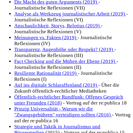
Die Macht des guten Arguments (2019)
-
Journalistische Reflexionen (VII)
Analyse als Werkzeug journalistischer Arbeit (2019)
-
Journalistische Reflexionen (VI)
Anschaulichkeit, Storys, Relotius (2019)
-
Journalistische Reflexionen (V)
Meinungen vs. Fakten (2019)
- Journalistische
Reflexionen (IV)
Transparenz, Augenhöhe oder Respekt? (2019)
-
Journalistische Reflexionen (III)
Fact Checking und die Mühen der Ebene (2019)
-
Journalistische Reflexionen (II)
Resiliente Rationalität (2019)
- Journalistische
Reflexionen (I)
Auf ins digitale Schlaraffenland (2019)
- Über die
Zukunft öffentlich-rechtlicher Mediatheken
Öffentlich-rechtlicher Rundfunk: Offenes Gespräch
unter Freunden (2018)
- Vortrag auf der re:publica 18
Prinzip Universalität - Warum wir die
"Zwangsgebühren" verteidigen sollten (2016)
- Vortrag
auf der re:publica 16
Strategie und Taktik in Journalismus und
Bürgermedien
(2015) - Vortrag auf der re:publica 15