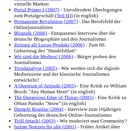
virtuelle Marken
Portal Primer I (2007)
- Unvollendete Überlegungen
zum Portalgeschäft (
Teil II
)) (in english)
Permanente Revolution (2007)
- Das Berufsfeld der
Onlinejournalisten
Blogtalk (2006)
- Entspanntes Interview über die
deutsche Blogosphäre und den Journalismus
Zeitung als Luxus-Produkt (2006)
- Zum 60.
Geburtstag des "Handelsblatt"
Wir sind die Medien! (2006)
- Bürger proben den
Journalismus
Trendanalyse (2005)
- Wie werden sich die digitale
Medienszene und der klassische Journalismus
entwickeln?
A Question of Attitude (2005)
- Eine Kritik zu William
Boyds "Any Human Heart" (in english)
The Dangerous Edge of Things (2005)
- Eine Kritik zu
Orhan Pamuks "Snow" (in english)
Dumpfe Routine (2004)
- Interview zum 10jährigen
Geburtstag des deutschen Online-Journalismus
Troll Attack! (2003)
- Wie moderiert man Community?
Intime Notizen für alle (2001)
- Früher Artikel über