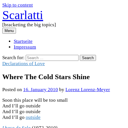
Skip to content
Scarlatti
[bracketing the big topics]
Menu
Startseite
Impressum
Search for:
Declarations of Love
Where The Cold Stars Shine
Posted
on
16. January 2010
by
Lorenz Lorenz-Meyer
Soon this place will be too small
And I’ll go outside
And I’ll go outside
And I’ll go
outside
Lhasa de Sela
(1972-2010)