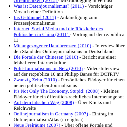
Öffentlichkeit (2012)
- Mikroblogging in Fernost
Was ist Datenjournalismus? (2011)
- Vorsichtiger
Versuch einer Definition
Ins Getümmel (2011)
- Ankündigung zum
Prozessjournalismus
Internet, Social Media und die Rückkehr des
Politischen in China (2011)
- Vortrag auf der re:publica
11
Mit angezogener Handbremsen (2010)
- Interview über
den Stand des Onlinejournalismus in Deutschland
Die Portale der Chinesen (2010)
- Bericht aus einer
lebhafteren Internetkultur
Polit-Journalismus im Netz (2010)
- Video-Interview
auf der re:publica 10 mit Philipp Banse für DCTP.TV
Zwanzig Zehn (2010)
- Persönliches Plädoyer für einen
neuen politischen Journalismus
It's Not Only The Economy, Stupid! (2008)
- Kleines
Plädoyer für ein öffentlich-rechtliches Internetangebot
Auf dem falschen Weg (2008)
- Über Klicks und
Reichweite
Onlinejournalism in Germany (2007)
- Eintrag im
OnlinejournalismAtlas (in english)
Neue Freiräume (2007)
- Über offene Portale und