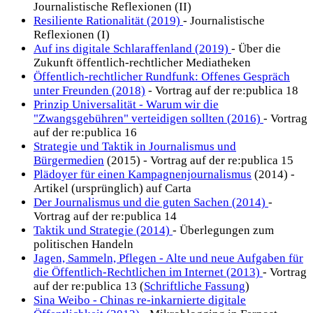
Journalistische Reflexionen (II)
Resiliente Rationalität (2019)
- Journalistische
Reflexionen (I)
Auf ins digitale Schlaraffenland (2019)
- Über die
Zukunft öffentlich-rechtlicher Mediatheken
Öffentlich-rechtlicher Rundfunk: Offenes Gespräch
unter Freunden (2018)
- Vortrag auf der re:publica 18
Prinzip Universalität - Warum wir die
"Zwangsgebühren" verteidigen sollten (2016)
- Vortrag
auf der re:publica 16
Strategie und Taktik in Journalismus und
Bürgermedien
(2015) - Vortrag auf der re:publica 15
Plädoyer für einen Kampagnenjournalismus
(2014) -
Artikel (ursprünglich) auf Carta
Der Journalismus und die guten Sachen (2014)
-
Vortrag auf der re:publica 14
Taktik und Strategie (2014)
- Überlegungen zum
politischen Handeln
Jagen, Sammeln, Pflegen - Alte und neue Aufgaben für
die Öffentlich-Rechtlichen im Internet (2013)
- Vortrag
auf der re:publica 13 (
Schriftliche Fassung
)
Sina Weibo - Chinas re-inkarnierte digitale