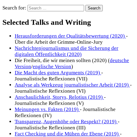
Search for:
Selected Talks and Writing
Herausforderungen der Qualitätsbewertung (2020)
-
Über die Arbeit der Grimme-Online-Jury
Nachrichtenjournalismus und die Sicherung der
digitalen Öffentlichkeit (2020)
Die Freiheit, die wir meinen sollten (2020) (
deutsche
Version
/
englische Version
)
Die Macht des guten Arguments (2019)
-
Journalistische Reflexionen (VII)
Analyse als Werkzeug journalistischer Arbeit (2019)
-
Journalistische Reflexionen (VI)
Anschaulichkeit, Storys, Relotius (2019)
-
Journalistische Reflexionen (V)
Meinungen vs. Fakten (2019)
- Journalistische
Reflexionen (IV)
Transparenz, Augenhöhe oder Respekt? (2019)
-
Journalistische Reflexionen (III)
Fact Checking und die Mühen der Ebene (2019)
-