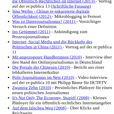
die Öffentlich-Rechtlichen im Internet (2013)
- Vortrag
auf der re:publica 13 (
Schriftliche Fassung
)
Sina Weibo - Chinas re-inkarnierte digitale
Öffentlichkeit (2012)
- Mikroblogging in Fernost
Was ist Datenjournalismus? (2011)
- Vorsichtiger
Versuch einer Definition
Ins Getümmel (2011)
- Ankündigung zum
Prozessjournalismus
Internet, Social Media und die Rückkehr des
Politischen in China (2011)
- Vortrag auf der re:publica
11
Mit angezogener Handbremsen (2010)
- Interview über
den Stand des Onlinejournalismus in Deutschland
Die Portale der Chinesen (2010)
- Bericht aus einer
lebhafteren Internetkultur
Polit-Journalismus im Netz (2010)
- Video-Interview
auf der re:publica 10 mit Philipp Banse für DCTP.TV
Zwanzig Zehn (2010)
- Persönliches Plädoyer für einen
neuen politischen Journalismus
It's Not Only The Economy, Stupid! (2008)
- Kleines
Plädoyer für ein öffentlich-rechtliches Internetangebot
Auf dem falschen Weg (2008)
- Über Klicks und
Reichweite