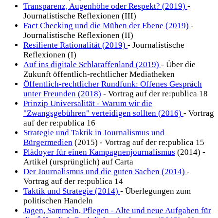
Transparenz, Augenhöhe oder Respekt? (2019)
-
Journalistische Reflexionen (III)
Fact Checking und die Mühen der Ebene (2019)
-
Journalistische Reflexionen (II)
Resiliente Rationalität (2019)
- Journalistische
Reflexionen (I)
Auf ins digitale Schlaraffenland (2019)
- Über die
Zukunft öffentlich-rechtlicher Mediatheken
Öffentlich-rechtlicher Rundfunk: Offenes Gespräch
unter Freunden (2018)
- Vortrag auf der re:publica 18
Prinzip Universalität - Warum wir die
"Zwangsgebühren" verteidigen sollten (2016)
- Vortrag
auf der re:publica 16
Strategie und Taktik in Journalismus und
Bürgermedien
(2015) - Vortrag auf der re:publica 15
Plädoyer für einen Kampagnenjournalismus
(2014) -
Artikel (ursprünglich) auf Carta
Der Journalismus und die guten Sachen (2014)
-
Vortrag auf der re:publica 14
Taktik und Strategie (2014)
- Überlegungen zum
politischen Handeln
Jagen, Sammeln, Pflegen - Alte und neue Aufgaben für