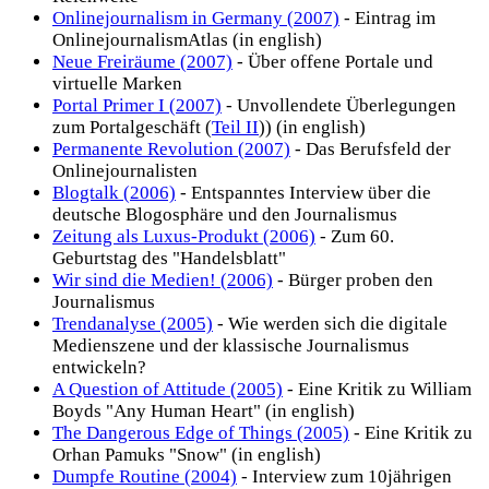
Onlinejournalism in Germany (2007)
- Eintrag im
OnlinejournalismAtlas (in english)
Neue Freiräume (2007)
- Über offene Portale und
virtuelle Marken
Portal Primer I (2007)
- Unvollendete Überlegungen
zum Portalgeschäft (
Teil II
)) (in english)
Permanente Revolution (2007)
- Das Berufsfeld der
Onlinejournalisten
Blogtalk (2006)
- Entspanntes Interview über die
deutsche Blogosphäre und den Journalismus
Zeitung als Luxus-Produkt (2006)
- Zum 60.
Geburtstag des "Handelsblatt"
Wir sind die Medien! (2006)
- Bürger proben den
Journalismus
Trendanalyse (2005)
- Wie werden sich die digitale
Medienszene und der klassische Journalismus
entwickeln?
A Question of Attitude (2005)
- Eine Kritik zu William
Boyds "Any Human Heart" (in english)
The Dangerous Edge of Things (2005)
- Eine Kritik zu
Orhan Pamuks "Snow" (in english)
Dumpfe Routine (2004)
- Interview zum 10jährigen