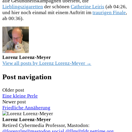
alle Gesundheitskampagnen überlebt, die
Lieblingszigaretten
der schönen
Catherine Leiris
(ab 04:26,
und hier noch einmal mit einem Auftritt im
traurigen Finale
,
ab 00:36).
Lorenz Lorenz-Meyer
View all posts by Lorenz Lorenz-Meyer →
Post navigation
Older post
Eine kleine Perle
Newer post
Friedliche Annäherung
Lorenz Lorenz-Meyer
Retired Cybermedia Professor, Mastodon:
@lorenzlm@mastodon.social
@llm@tldr.nettime.org