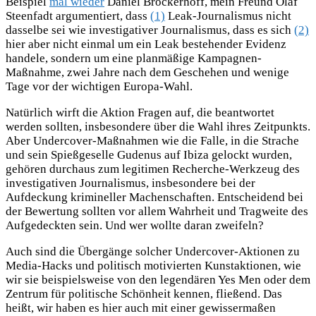
Beispiel
mal wieder
Daniel Bröckerhoff, mein Freund Olaf
Steenfadt argumentiert, dass
(1)
Leak-Journalismus nicht
dasselbe sei wie investigativer Journalismus, dass es sich
(2)
hier aber nicht einmal um ein Leak bestehender Evidenz
handele, sondern um eine planmäßige Kampagnen-
Maßnahme, zwei Jahre nach dem Geschehen und wenige
Tage vor der wichtigen Europa-Wahl.
Natürlich wirft die Aktion Fragen auf, die beantwortet
werden sollten, insbesondere über die Wahl ihres Zeitpunkts.
Aber Undercover-Maßnahmen wie die Falle, in die Strache
und sein Spießgeselle Gudenus auf Ibiza gelockt wurden,
gehören durchaus zum legitimen Recherche-Werkzeug des
investigativen Journalismus, insbesondere bei der
Aufdeckung krimineller Machenschaften. Entscheidend bei
der Bewertung sollten vor allem Wahrheit und Tragweite des
Aufgedeckten sein. Und wer wollte daran zweifeln?
Auch sind die Übergänge solcher Undercover-Aktionen zu
Media-Hacks und politisch motivierten Kunstaktionen, wie
wir sie beispielsweise von den legendären Yes Men oder dem
Zentrum für politische Schönheit kennen, fließend. Das
heißt, wir haben es hier auch mit einer gewissermaßen