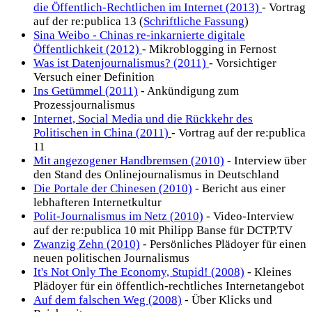
die Öffentlich-Rechtlichen im Internet (2013)
- Vortrag
auf der re:publica 13 (
Schriftliche Fassung
)
Sina Weibo - Chinas re-inkarnierte digitale
Öffentlichkeit (2012)
- Mikroblogging in Fernost
Was ist Datenjournalismus? (2011)
- Vorsichtiger
Versuch einer Definition
Ins Getümmel (2011)
- Ankündigung zum
Prozessjournalismus
Internet, Social Media und die Rückkehr des
Politischen in China (2011)
- Vortrag auf der re:publica
11
Mit angezogener Handbremsen (2010)
- Interview über
den Stand des Onlinejournalismus in Deutschland
Die Portale der Chinesen (2010)
- Bericht aus einer
lebhafteren Internetkultur
Polit-Journalismus im Netz (2010)
- Video-Interview
auf der re:publica 10 mit Philipp Banse für DCTP.TV
Zwanzig Zehn (2010)
- Persönliches Plädoyer für einen
neuen politischen Journalismus
It's Not Only The Economy, Stupid! (2008)
- Kleines
Plädoyer für ein öffentlich-rechtliches Internetangebot
Auf dem falschen Weg (2008)
- Über Klicks und