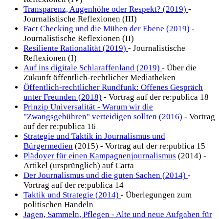
Transparenz, Augenhöhe oder Respekt? (2019)
-
Journalistische Reflexionen (III)
Fact Checking und die Mühen der Ebene (2019)
-
Journalistische Reflexionen (II)
Resiliente Rationalität (2019)
- Journalistische
Reflexionen (I)
Auf ins digitale Schlaraffenland (2019)
- Über die
Zukunft öffentlich-rechtlicher Mediatheken
Öffentlich-rechtlicher Rundfunk: Offenes Gespräch
unter Freunden (2018)
- Vortrag auf der re:publica 18
Prinzip Universalität - Warum wir die
"Zwangsgebühren" verteidigen sollten (2016)
- Vortrag
auf der re:publica 16
Strategie und Taktik in Journalismus und
Bürgermedien
(2015) - Vortrag auf der re:publica 15
Plädoyer für einen Kampagnenjournalismus
(2014) -
Artikel (ursprünglich) auf Carta
Der Journalismus und die guten Sachen (2014)
-
Vortrag auf der re:publica 14
Taktik und Strategie (2014)
- Überlegungen zum
politischen Handeln
Jagen, Sammeln, Pflegen - Alte und neue Aufgaben für