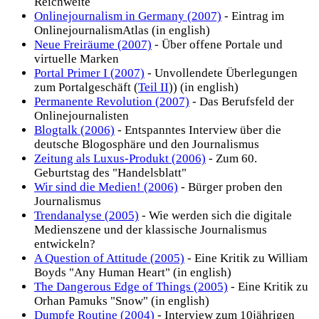
Reichweite
Onlinejournalism in Germany (2007)
- Eintrag im
OnlinejournalismAtlas (in english)
Neue Freiräume (2007)
- Über offene Portale und
virtuelle Marken
Portal Primer I (2007)
- Unvollendete Überlegungen
zum Portalgeschäft (
Teil II
)) (in english)
Permanente Revolution (2007)
- Das Berufsfeld der
Onlinejournalisten
Blogtalk (2006)
- Entspanntes Interview über die
deutsche Blogosphäre und den Journalismus
Zeitung als Luxus-Produkt (2006)
- Zum 60.
Geburtstag des "Handelsblatt"
Wir sind die Medien! (2006)
- Bürger proben den
Journalismus
Trendanalyse (2005)
- Wie werden sich die digitale
Medienszene und der klassische Journalismus
entwickeln?
A Question of Attitude (2005)
- Eine Kritik zu William
Boyds "Any Human Heart" (in english)
The Dangerous Edge of Things (2005)
- Eine Kritik zu
Orhan Pamuks "Snow" (in english)
Dumpfe Routine (2004)
- Interview zum 10jährigen