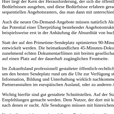
Hier liegt der Kern der Herausforderung, der sich die öffen
Bedürfnissen ausgehen, und diese Bedürfnisse erfahren gerad
sequentiellen Angebotsrasters, das man dann mit unterschi
Auch die neuen On-Demand-Angebote müssen natürlich Aktuali
das Potential einer Überprüfung bestehender Angebotsstruk
beispielsweise erst in der Anhäufung die Absurdität von buc
Statt der auf den Primetime-Sendeplatz optimierten 90-Min
entwickelt werden. Die heimatkundlichen 45-Minuten-Dokus
zunehmend echten Dokumentarfilmen mit breiten gesellsch
auf einen Platz auf der dauerhaft zugänglichen Frontseite.
Im Zukunftsland professionell gestalteter öffentlich-rechtl
um den besten Sendeplatz rund um die Uhr zur Verfügung st
Information, Bildung und Unterhaltung wirklich nachkomme
Partneranstalten im europäischen Ausland, oder zu anderen
Wichtig hierfür sind gut gestaltete Schnittstellen. Auf der 
Empfehlungen gemacht werden. Dem Nutzer, der dort mit ko
nach denen er sucht. Alle Sendungen müssen mit hinreiche