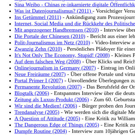
Sina Weibo - Chinas re-inkarnierte digitale Öffentlich
Was ist Datenjournalismus? (2011)
- Vorsichtiger Vers
Ins Getümmel (2011)
- Ankündigung zum Prozessjour
Internet, Social Media und die Rückkehr des Politisch
Mit angezogener Handbremsen (2010)
- Interview übe
Die Portale der Chinesen (2010)
- Bericht aus einer leb
Polit-Journalismus im Netz (2010)
- Video-Interview a
Zwanzig Zehn (2010)
- Persönliches Plädoyer für eine
It's Not Only The Economy, Stupid! (2008)
- Kleines P
Auf dem falschen Weg (2008)
- Über Klicks und Reic
Onlinejournalism in Germany (2007)
- Eintrag im Onli
Neue Freiräume (2007)
- Über offene Portale und virt
Portal Primer I (2007)
- Unvollendete Überlegungen zu
Permanente Revolution (2007)
- Das Berufsfeld der On
Blogtalk (2006)
- Entspanntes Interview über die deut
Zeitung als Luxus-Produkt (2006)
- Zum 60. Geburtsta
Wir sind die Medien! (2006)
- Bürger proben den Jour
Trendanalyse (2005)
- Wie werden sich die digitale Me
A Question of Attitude (2005)
- Eine Kritik zu Willia
The Dangerous Edge of Things (2005)
- Eine Kritik z
Dumpfe Routine (2004)
- Interview zum 10jährigen Ge