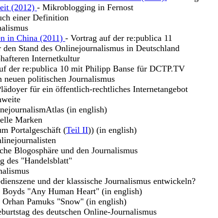
keit (2012)
- Mikroblogging in Fernost
uch einer Definition
nalismus
en in China (2011)
- Vortrag auf der re:publica 11
r den Stand des Onlinejournalismus in Deutschland
hafteren Internetkultur
uf der re:publica 10 mit Philipp Banse für DCTP.TV
n neuen politischen Journalismus
lädoyer für ein öffentlich-rechtliches Internetangebot
hweite
nejournalismAtlas (in english)
uelle Marken
m Portalgeschäft (
Teil II
)) (in english)
linejournalisten
sche Blogosphäre und den Journalismus
g des "Handelsblatt"
nalismus
dienszene und der klassische Journalismus entwickeln?
m Boyds "Any Human Heart" (in english)
u Orhan Pamuks "Snow" (in english)
burtstag des deutschen Online-Journalismus