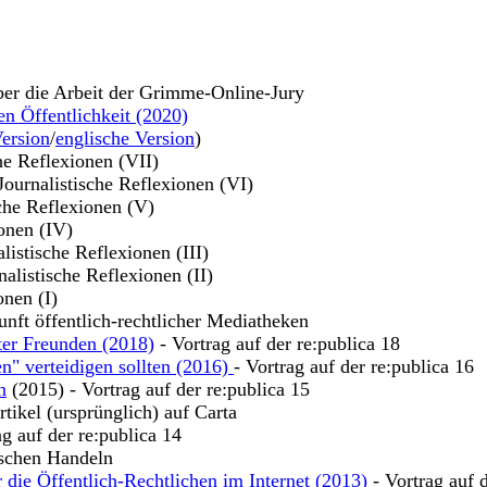
ber die Arbeit der Grimme-Online-Jury
en Öffentlichkeit (2020)
ersion
/
englische Version
)
che Reflexionen (VII)
 Journalistische Reflexionen (VI)
sche Reflexionen (V)
ionen (IV)
alistische Reflexionen (III)
nalistische Reflexionen (II)
onen (I)
unft öffentlich-rechtlicher Mediatheken
ter Freunden (2018)
- Vortrag auf der re:publica 18
n" verteidigen sollten (2016)
- Vortrag auf der re:publica 16
n
(2015) - Vortrag auf der re:publica 15
tikel (ursprünglich) auf Carta
ag auf der re:publica 14
ischen Handeln
 die Öffentlich-Rechtlichen im Internet (2013)
- Vortrag auf 