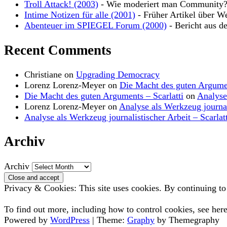
Troll Attack! (2003)
- Wie moderiert man Community
Intime Notizen für alle (2001)
- Früher Artikel über W
Abenteuer im SPIEGEL Forum (2000)
- Bericht aus d
Recent Comments
Christiane
on
Upgrading Democracy
Lorenz Lorenz-Meyer
on
Die Macht des guten Argume
Die Macht des guten Arguments – Scarlatti
on
Analyse
Lorenz Lorenz-Meyer
on
Analyse als Werkzeug journal
Analyse als Werkzeug journalistischer Arbeit – Scarlatt
Archiv
Archiv
Privacy & Cookies: This site uses cookies. By continuing to 
To find out more, including how to control cookies, see her
Powered by
WordPress
|
Theme:
Graphy
by Themegraphy