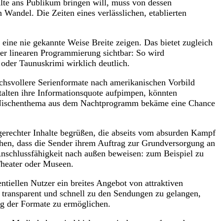
halte ans Publikum bringen will, muss von dessen
 Wandel. Die Zeiten eines verlässlichen, etablierten
ine nie gekannte Weise Breite zeigen. Das bietet zugleich
er linearen Programmierung sichtbar: So wird
rt oder Taunuskrimi wirklich deutlich.
chsvollere Serienformate nach amerikanischen Vorbild
alten ihre Informationsquote aufpimpen, könnten
e Nischenthema aus dem Nachtprogramm bekäme eine Chance
fsgerechter Inhalte begrüßen, die abseits vom absurden Kampf
hen, dass die Sender ihrem Auftrag zur Grundversorgung an
schlussfähigkeit nach außen beweisen: zum Beispiel zu
e Theater oder Museen.
ntiellen Nutzer ein breites Angebot von attraktiven
transparent und schnell zu den Sendungen zu gelangen,
ung der Formate zu ermöglichen.