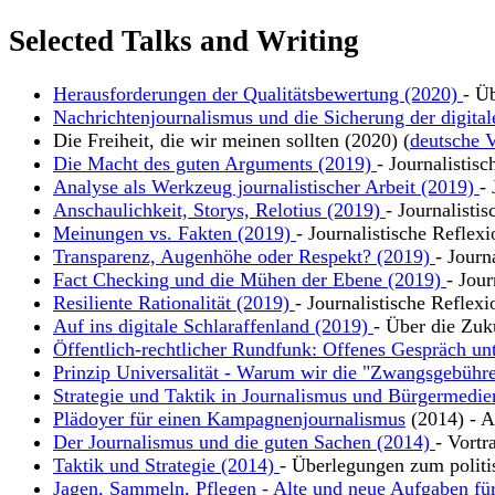
Selected Talks and Writing
Herausforderungen der Qualitätsbewertung (2020)
- Ü
Nachrichtenjournalismus und die Sicherung der digital
Die Freiheit, die wir meinen sollten (2020) (
deutsche V
Die Macht des guten Arguments (2019)
- Journalistis
Analyse als Werkzeug journalistischer Arbeit (2019)
-
Anschaulichkeit, Storys, Relotius (2019)
- Journalisti
Meinungen vs. Fakten (2019)
- Journalistische Reflex
Transparenz, Augenhöhe oder Respekt? (2019)
- Journ
Fact Checking und die Mühen der Ebene (2019)
- Jour
Resiliente Rationalität (2019)
- Journalistische Reflexi
Auf ins digitale Schlaraffenland (2019)
- Über die Zuk
Öffentlich-rechtlicher Rundfunk: Offenes Gespräch un
Prinzip Universalität - Warum wir die "Zwangsgebühre
Strategie und Taktik in Journalismus und Bürgermedie
Plädoyer für einen Kampagnenjournalismus
(2014) - Ar
Der Journalismus und die guten Sachen (2014)
- Vortr
Taktik und Strategie (2014)
- Überlegungen zum polit
Jagen, Sammeln, Pflegen - Alte und neue Aufgaben für