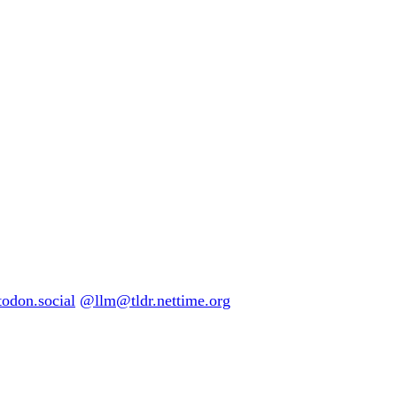
don.social
@llm@tldr.nettime.org