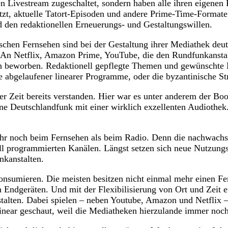
 Livestream zugeschaltet, sondern haben alle ihren eigenen
tzt, aktuelle Tatort-Episoden und andere Prime-Time-Formate
d den redaktionellen Erneuerungs- und Gestaltungswillen.
chen Fernsehen sind bei der Gestaltung ihrer Mediathek deut
: An Netflix, Amazon Prime, YouTube, die den Rundfunkanstal
n beworben. Redaktionell gepflegte Themen und gewünschte Er
ade abgelaufener linearer Programme, oder die byzantinische 
r Zeit bereits verstanden. Hier war es unter anderem der Boo
e Deutschlandfunk mit einer wirklich exzellenten Audiothek
r noch beim Fernsehen als beim Radio. Denn die nachwachse
iell programmierten Kanälen. Längst setzen sich neue Nutzun
funkanstalten.
onsumieren. Die meisten besitzen nicht einmal mehr einen Fer
Endgeräten. Und mit der Flexibilisierung von Ort und Zeit
talten. Dabei spielen – neben Youtube, Amazon und Netflix –
linear geschaut, weil die Mediatheken hierzulande immer noc