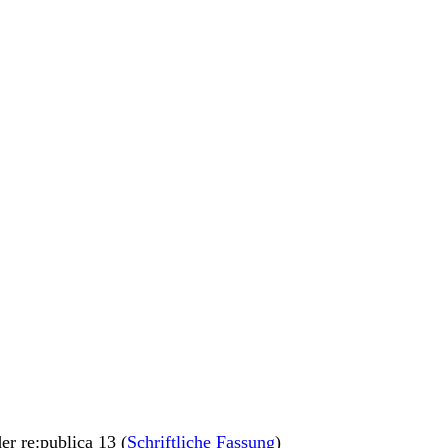
der re:publica 13 (
Schriftliche Fassung
)