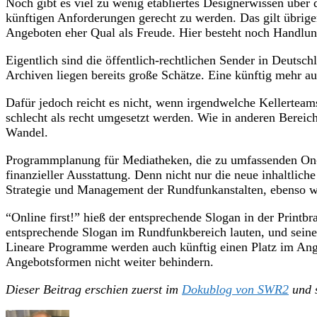
Noch gibt es viel zu wenig etabliertes Designerwissen über 
künftigen Anforderungen gerecht zu werden. Das gilt übrig
Angeboten eher Qual als Freude. Hier besteht noch Handlu
Eigentlich sind die öffentlich-rechtlichen Sender in Deutsc
Archiven liegen bereits große Schätze. Eine künftig mehr a
Dafür jedoch reicht es nicht, wenn irgendwelche Kellertea
schlecht als recht umgesetzt werden. Wie in anderen Bereic
Wandel.
Programmplanung für Mediatheken, die zu umfassenden On-D
finanzieller Ausstattung. Denn nicht nur die neue inhaltlich
Strategie und Management der Rundfunkanstalten, ebenso 
“Online first!” hieß der entsprechende Slogan in der Printb
entsprechende Slogan im Rundfunkbereich lauten, und seine 
Lineare Programme werden auch künftig einen Platz im Ange
Angebotsformen nicht weiter behindern.
Dieser Beitrag erschien zuerst im
Dokublog von SWR2
und 