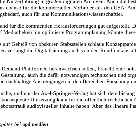
die Nutzerführung in großen digitalen Archiven. Auch die bes
ens ebenso für die kommerziellen Vorbilder aus den USA: Auc
ngsbedarf, auch für uns Kommunikationswissenschaftler.
hland für die kommenden Herausforderungen gut aufgestellt. De
uf Mediatheken hin optimierte Programmplanung könnte dieses 
ms auf Geheiß von obskuren Stabsstellen schlaue Konzeptpapi
hen verlangt die Digitalisierung auch von den Rundfunkanstal
emand-Plattformen heranwachsen sollen, braucht eine hohe P
e Gestaltung, auch die dafür notwendigen technischen und organ
wie nachhaltige Anstrengungen in den Bereichen Forschung
ranche, und nur der Axel-Springer-Verlag hat sich dem bislang
konsequente Umsetzung kann für die öffentlich-rechtlichen A
botsstrauß audiovisueller Inhalte haben. Aber das lineare P
später bei
epd medien