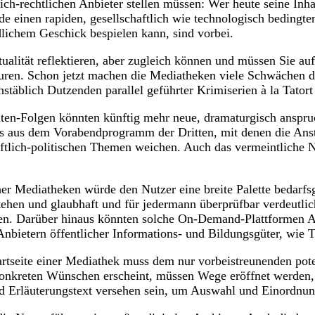
tlich-rechtlichen Anbieter stellen müssen: Wer heute seine In
e einen rapiden, gesellschaftlich wie technologisch bedingten
edlichem Geschick bespielen kann, sind vorbei.
tät reflektieren, aber zugleich können und müssen Sie auf e
turen. Schon jetzt machen die Mediatheken viele Schwächen d
hstäblich Dutzenden parallel geführter Krimiserien à la Tato
uten-Folgen könnten künftig mehr neue, dramaturgisch anspru
 aus dem Vorabendprogramm der Dritten, mit denen die Anst
aftlich-politischen Themen weichen. Auch das vermeintlich
icher Mediatheken würde den Nutzer eine breite Palette bedar
ehen und glaubhaft und für jedermann überprüfbar verdeutlic
n. Darüber hinaus könnten solche On-Demand-Plattformen An
 Anbietern öffentlicher Informations- und Bildungsgüter, wi
Startseite einer Mediathek muss dem nur vorbeistreunenden pote
nkreten Wünschen erscheint, müssen Wege eröffnet werden, 
nd Erläuterungstext versehen sein, um Auswahl und Einordn