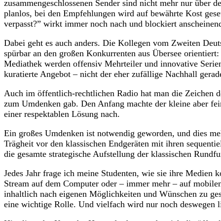
zusammengeschlossenen Sender sind nicht mehr nur über den
planlos, bei den Empfehlungen wird auf bewährte Kost gese
verpasst?” wirkt immer noch nach und blockiert anscheinen
Dabei geht es auch anders. Die Kollegen vom Zweiten Deuts
spürbar an den großen Konkurrenten aus Übersee orientiert
Mediathek werden offensiv Mehrteiler und innovative Serie
kuratierte Angebot – nicht der eher zufällige Nachhall ger
Auch im öffentlich-rechtlichen Radio hat man die Zeichen de
zum Umdenken gab. Den Anfang machte der kleine aber fein
einer respektablen Lösung nach.
Ein großes Umdenken ist notwendig geworden, und dies meh
Trägheit vor den klassischen Endgeräten mit ihren sequent
die gesamte strategische Aufstellung der klassischen Rund
Jedes Jahr frage ich meine Studenten, wie sie ihre Medien k
Stream auf dem Computer oder – immer mehr – auf mobilen 
inhaltlich nach eigenen Möglichkeiten und Wünschen zu ges
eine wichtige Rolle. Und vielfach wird nur noch deswegen 