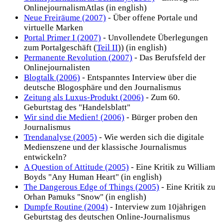
OnlinejournalismAtlas (in english)
Neue Freiräume (2007)
- Über offene Portale und
virtuelle Marken
Portal Primer I (2007)
- Unvollendete Überlegungen
zum Portalgeschäft (
Teil II
)) (in english)
Permanente Revolution (2007)
- Das Berufsfeld der
Onlinejournalisten
Blogtalk (2006)
- Entspanntes Interview über die
deutsche Blogosphäre und den Journalismus
Zeitung als Luxus-Produkt (2006)
- Zum 60.
Geburtstag des "Handelsblatt"
Wir sind die Medien! (2006)
- Bürger proben den
Journalismus
Trendanalyse (2005)
- Wie werden sich die digitale
Medienszene und der klassische Journalismus
entwickeln?
A Question of Attitude (2005)
- Eine Kritik zu William
Boyds "Any Human Heart" (in english)
The Dangerous Edge of Things (2005)
- Eine Kritik zu
Orhan Pamuks "Snow" (in english)
Dumpfe Routine (2004)
- Interview zum 10jährigen
Geburtstag des deutschen Online-Journalismus