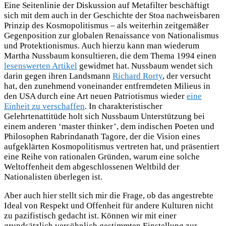
Eine Seitenlinie der Diskussion auf Metafilter beschäftigt
sich mit dem auch in der Geschichte der Stoa nachweisbaren
Prinzip des Kosmopolitismus – als weiterhin zeitgemäßer
Gegenposition zur globalen Renaissance von Nationalismus
und Protektionismus. Auch hierzu kann man wiederum
Martha Nussbaum konsultieren, die dem Thema 1994 einen
lesenswerten Artikel
gewidmet hat. Nussbaum wendet sich
darin gegen ihren Landsmann
Richard Rorty
, der versucht
hat, den zunehmend voneinander entfremdeten Milieus in
den USA durch eine Art neuen Patriotismus wieder
eine
Einheit zu verschaffen
. In charakteristischer
Gelehrtenattitüde holt sich Nussbaum Unterstützung bei
einem anderen ‘master thinker’, dem indischen Poeten und
Philosophen Rabrindanath Tagore, der die Vision eines
aufgeklärten Kosmopolitismus vertreten hat, und präsentiert
eine Reihe von rationalen Gründen, warum eine solche
Weltoffenheit dem abgeschlossenen Weltbild der
Nationalisten überlegen ist.
Aber auch hier stellt sich mir die Frage, ob das angestrebte
Ideal von Respekt und Offenheit für andere Kulturen nicht
zu pazifistisch gedacht ist. Können wir mit einer
grundsätzlich versöhnlich gestimmten Einstellung zur