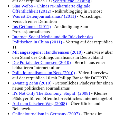
auf der re:publica 13 (
Schriftliche Fassung
)
Sina Weibo - Chinas re-inkarnierte digitale
Öffentlichkeit (2012)
- Mikroblogging in Fernost
Was ist Datenjournalismus? (2011)
- Vorsichtiger
Versuch einer Definition
Ins Getümmel (2011)
- Ankündigung zum
Prozessjournalismus
Internet, Social Media und die Rückkehr des
Politischen in China (2011)
- Vortrag auf der re:publica
11
Mit angezogener Handbremsen (2010)
- Interview über
den Stand des Onlinejournalismus in Deutschland
Die Portale der Chinesen (2010)
- Bericht aus einer
lebhafteren Internetkultur
Polit-Journalismus im Netz (2010)
- Video-Interview
auf der re:publica 10 mit Philipp Banse für DCTP.TV
Zwanzig Zehn (2010)
- Persönliches Plädoyer für einen
neuen politischen Journalismus
It's Not Only The Economy, Stupid! (2008)
- Kleines
Plädoyer für ein öffentlich-rechtliches Internetangebot
Auf dem falschen Weg (2008)
- Über Klicks und
Reichweite
Onlinejournalism in Germany (2007)
- Eintrag im