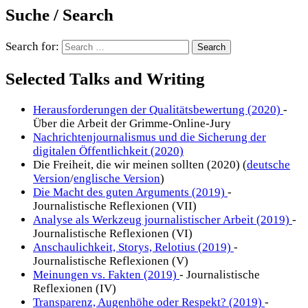
Suche / Search
Search for:
Selected Talks and Writing
Herausforderungen der Qualitätsbewertung (2020)
-
Über die Arbeit der Grimme-Online-Jury
Nachrichtenjournalismus und die Sicherung der
digitalen Öffentlichkeit (2020)
Die Freiheit, die wir meinen sollten (2020) (
deutsche
Version
/
englische Version
)
Die Macht des guten Arguments (2019)
-
Journalistische Reflexionen (VII)
Analyse als Werkzeug journalistischer Arbeit (2019)
-
Journalistische Reflexionen (VI)
Anschaulichkeit, Storys, Relotius (2019)
-
Journalistische Reflexionen (V)
Meinungen vs. Fakten (2019)
- Journalistische
Reflexionen (IV)
Transparenz, Augenhöhe oder Respekt? (2019)
-