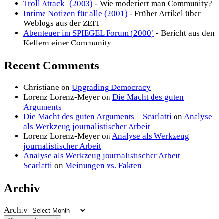
Troll Attack! (2003)
- Wie moderiert man Community?
Intime Notizen für alle (2001)
- Früher Artikel über
Weblogs aus der ZEIT
Abenteuer im SPIEGEL Forum (2000)
- Bericht aus den
Kellern einer Community
Recent Comments
Christiane
on
Upgrading Democracy
Lorenz Lorenz-Meyer
on
Die Macht des guten
Arguments
Die Macht des guten Arguments – Scarlatti
on
Analyse
als Werkzeug journalistischer Arbeit
Lorenz Lorenz-Meyer
on
Analyse als Werkzeug
journalistischer Arbeit
Analyse als Werkzeug journalistischer Arbeit –
Scarlatti
on
Meinungen vs. Fakten
Archiv
Archiv