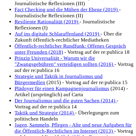
Journalistische Reflexionen (III)
Fact Checking und die Mühen der Ebene (2019)
-
Journalistische Reflexionen (II)
Resiliente Rationalität (2019)
- Journalistische
Reflexionen (I)
Auf ins digitale Schlaraffenland (2019)
- Über die
Zukunft öffentlich-rechtlicher Mediatheken
Öffentlich-rechtlicher Rundfunk: Offenes Gespräch
unter Freunden (2018)
- Vortrag auf der re:publica 18
Prinzip Universalität - Warum wir die
"Zwangsgebühren" verteidigen sollten (2016)
- Vortrag
auf der re:publica 16
Strategie und Taktik in Journalismus und
Bürgermedien
(2015) - Vortrag auf der re:publica 15
Plädoyer für einen Kampagnenjournalismus
(2014) -
Artikel (ursprünglich) auf Carta
Der Journalismus und die guten Sachen (2014)
-
Vortrag auf der re:publica 14
Taktik und Strategie (2014)
- Überlegungen zum
politischen Handeln
Jagen, Sammeln, Pflegen - Alte und neue Aufgaben für
die Öffentlich-Rechtlichen im Internet (2013)
- Vortrag