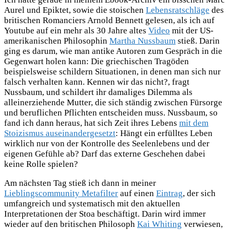
Aurel und Epiktet, sowie die stoischen
Lebensratschläge
des
britischen Romanciers Arnold Bennett gelesen, als ich auf
Youtube auf ein mehr als 30 Jahre altes
Video
mit der US-
amerikanischen Philosophin
Martha Nussbaum
stieß. Darin
ging es darum, wie man antike Autoren zum Gespräch in die
Gegenwart holen kann: Die griechischen Tragöden
beispielsweise schildern Situationen, in denen man sich nur
falsch verhalten kann. Kennen wir das nicht?, fragt
Nussbaum, und schildert ihr damaliges Dilemma als
alleinerziehende Mutter, die sich ständig zwischen Fürsorge
und beruflichen Pflichten entscheiden muss. Nussbaum, so
fand ich dann heraus, hat sich Zeit ihres Lebens
mit dem
Stoizismus auseinandergesetzt
: Hängt ein erfülltes Leben
wirklich nur von der Kontrolle des Seelenlebens und der
eigenen Gefühle ab? Darf das externe Geschehen dabei
keine Rolle spielen?
Am nächsten Tag stieß ich dann in meiner
Lieblingscommunity Metafilter
auf einen
Eintrag
, der sich
umfangreich und systematisch mit den aktuellen
Interpretationen der Stoa beschäftigt. Darin wird immer
wieder auf den britischen Philosoph
Kai Whiting
verwiesen,