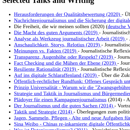
Selected Talks and Writing
Herausforderungen der Qualitätsbewertung (2020)
- Ü
Nachrichtenjournalismus und die Sicherung der digital
Die Freiheit, die wir meinen sollten (2020) (
deutsche V
Die Macht des guten Arguments (2019)
- Journalistis
Analyse als Werkzeug journalistischer Arbeit (2019)
-
Anschaulichkeit, Storys, Relotius (2019)
- Journalisti
Meinungen vs. Fakten (2019)
- Journalistische Reflex
Transparenz, Augenhöhe oder Respekt? (2019)
- Journ
Fact Checking und die Mühen der Ebene (2019)
- Jour
Resiliente Rationalität (2019)
- Journalistische Reflexi
Auf ins digitale Schlaraffenland (2019)
- Über die Zuk
Öffentlich-rechtlicher Rundfunk: Offenes Gespräch un
Prinzip Universalität - Warum wir die "Zwangsgebühre
Strategie und Taktik in Journalismus und Bürgermedie
Plädoyer für einen Kampagnenjournalismus
(2014) - Ar
Der Journalismus und die guten Sachen (2014)
- Vortr
Taktik und Strategie (2014)
- Überlegungen zum polit
Jagen, Sammeln, Pflegen - Alte und neue Aufgaben für
Sina Weibo - Chinas re-inkarnierte digitale Öffentlich