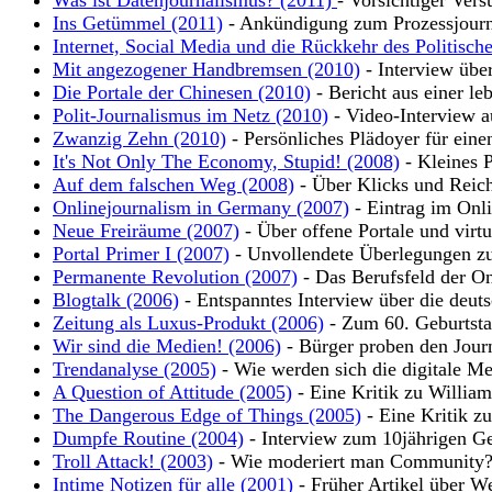
Was ist Datenjournalismus? (2011)
- Vorsichtiger Vers
Ins Getümmel (2011)
- Ankündigung zum Prozessjour
Internet, Social Media und die Rückkehr des Politisch
Mit angezogener Handbremsen (2010)
- Interview übe
Die Portale der Chinesen (2010)
- Bericht aus einer leb
Polit-Journalismus im Netz (2010)
- Video-Interview a
Zwanzig Zehn (2010)
- Persönliches Plädoyer für eine
It's Not Only The Economy, Stupid! (2008)
- Kleines P
Auf dem falschen Weg (2008)
- Über Klicks und Reic
Onlinejournalism in Germany (2007)
- Eintrag im Onli
Neue Freiräume (2007)
- Über offene Portale und virt
Portal Primer I (2007)
- Unvollendete Überlegungen zu
Permanente Revolution (2007)
- Das Berufsfeld der On
Blogtalk (2006)
- Entspanntes Interview über die deut
Zeitung als Luxus-Produkt (2006)
- Zum 60. Geburtsta
Wir sind die Medien! (2006)
- Bürger proben den Jour
Trendanalyse (2005)
- Wie werden sich die digitale Me
A Question of Attitude (2005)
- Eine Kritik zu Willia
The Dangerous Edge of Things (2005)
- Eine Kritik z
Dumpfe Routine (2004)
- Interview zum 10jährigen Ge
Troll Attack! (2003)
- Wie moderiert man Community
Intime Notizen für alle (2001)
- Früher Artikel über W