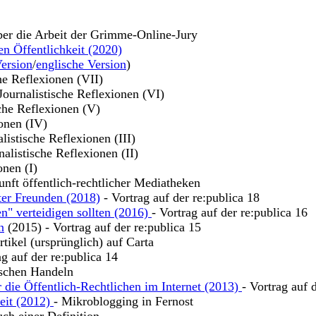
ber die Arbeit der Grimme-Online-Jury
en Öffentlichkeit (2020)
ersion
/
englische Version
)
che Reflexionen (VII)
 Journalistische Reflexionen (VI)
sche Reflexionen (V)
ionen (IV)
alistische Reflexionen (III)
nalistische Reflexionen (II)
onen (I)
unft öffentlich-rechtlicher Mediatheken
ter Freunden (2018)
- Vortrag auf der re:publica 18
n" verteidigen sollten (2016)
- Vortrag auf der re:publica 16
n
(2015) - Vortrag auf der re:publica 15
tikel (ursprünglich) auf Carta
ag auf der re:publica 14
ischen Handeln
 die Öffentlich-Rechtlichen im Internet (2013)
- Vortrag auf 
keit (2012)
- Mikroblogging in Fernost