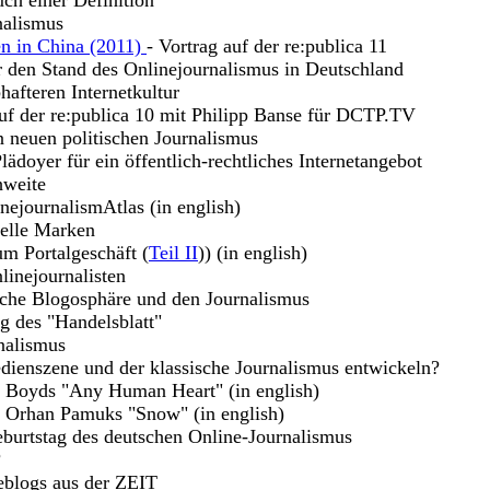
uch einer Definition
nalismus
en in China (2011)
- Vortrag auf der re:publica 11
r den Stand des Onlinejournalismus in Deutschland
hafteren Internetkultur
uf der re:publica 10 mit Philipp Banse für DCTP.TV
n neuen politischen Journalismus
lädoyer für ein öffentlich-rechtliches Internetangebot
hweite
nejournalismAtlas (in english)
uelle Marken
m Portalgeschäft (
Teil II
)) (in english)
linejournalisten
sche Blogosphäre und den Journalismus
g des "Handelsblatt"
nalismus
dienszene und der klassische Journalismus entwickeln?
m Boyds "Any Human Heart" (in english)
u Orhan Pamuks "Snow" (in english)
burtstag des deutschen Online-Journalismus
?
eblogs aus der ZEIT