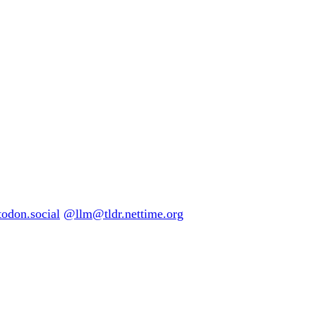
don.social
@llm@tldr.nettime.org