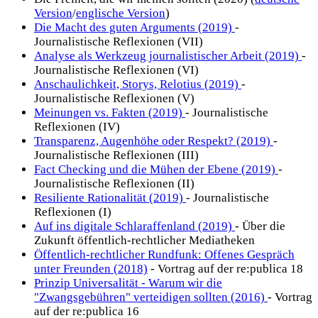
Version
/
englische Version
)
Die Macht des guten Arguments (2019)
-
Journalistische Reflexionen (VII)
Analyse als Werkzeug journalistischer Arbeit (2019)
-
Journalistische Reflexionen (VI)
Anschaulichkeit, Storys, Relotius (2019)
-
Journalistische Reflexionen (V)
Meinungen vs. Fakten (2019)
- Journalistische
Reflexionen (IV)
Transparenz, Augenhöhe oder Respekt? (2019)
-
Journalistische Reflexionen (III)
Fact Checking und die Mühen der Ebene (2019)
-
Journalistische Reflexionen (II)
Resiliente Rationalität (2019)
- Journalistische
Reflexionen (I)
Auf ins digitale Schlaraffenland (2019)
- Über die
Zukunft öffentlich-rechtlicher Mediatheken
Öffentlich-rechtlicher Rundfunk: Offenes Gespräch
unter Freunden (2018)
- Vortrag auf der re:publica 18
Prinzip Universalität - Warum wir die
"Zwangsgebühren" verteidigen sollten (2016)
- Vortrag
auf der re:publica 16