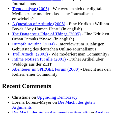
Journalismus
Trendanalyse (2005)
- Wie werden sich die digitale
Medienszene und der klassische Journalismus
entwickeln?
A Question of Attitude (2005)
- Eine Kritik zu William
Boyds "Any Human Heart" (in english)
The Dangerous Edge of Things (2005)
- Eine Kritik zu
Orhan Pamuks "Snow" (in english)
Dumpfe Routine (2004)
- Interview zum 10jährigen
Geburtstag des deutschen Online-Journalismus
Troll Attack! (2003)
- Wie moderiert man Community?
Intime Notizen für alle (2001)
- Früher Artikel über
Weblogs aus der ZEIT
Abenteuer im SPIEGEL Forum (2000)
- Bericht aus den
Kellern einer Community
Recent Comments
Christiane
on
Upgrading Democracy
Lorenz Lorenz-Meyer
on
Die Macht des guten
Arguments
Die Macht des guten Arguments – Scarlatti
on
Analyse