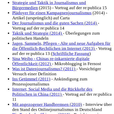
Strategie und Taktik in Journalismus und
Bürgermedien
(2015) - Vortrag auf der re:publica 15
Plädoyer für einen Kampagnenjournalismus
(2014) -
Artikel (ursprünglich) auf Carta
Der Journalismus und die guten Sachen (2014)
-
Vortrag auf der re:publica 14
Taktik und Strategie (2014)
- Überlegungen zum
politischen Handeln
Jagen, Sammeln, Pflegen - Alte und neue Aufgaben für
die Öffentlich-Rechtlichen im Internet (2013)
- Vortrag
auf der re:publica 13 (
Schriftliche Fassung
)
Sina Weibo - Chinas re-inkarnierte digitale
Öffentlichkeit (2012)
- Mikroblogging in Fernost
Was ist Datenjournalismus? (2011)
- Vorsichtiger
Versuch einer Definition
Ins Getümmel (2011)
- Ankündigung zum
Prozessjournalismus
Internet, Social Media und die Rückkehr des
Politischen in China (2011)
- Vortrag auf der re:publica
11
Mit angezogener Handbremsen (2010)
- Interview über
den Stand des Onlinejournalismus in Deutschland