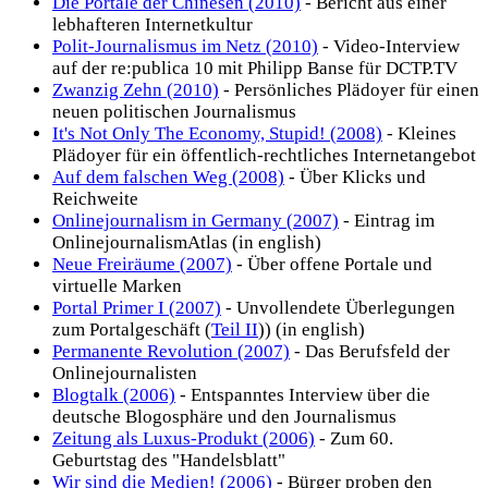
Die Portale der Chinesen (2010)
- Bericht aus einer
lebhafteren Internetkultur
Polit-Journalismus im Netz (2010)
- Video-Interview
auf der re:publica 10 mit Philipp Banse für DCTP.TV
Zwanzig Zehn (2010)
- Persönliches Plädoyer für einen
neuen politischen Journalismus
It's Not Only The Economy, Stupid! (2008)
- Kleines
Plädoyer für ein öffentlich-rechtliches Internetangebot
Auf dem falschen Weg (2008)
- Über Klicks und
Reichweite
Onlinejournalism in Germany (2007)
- Eintrag im
OnlinejournalismAtlas (in english)
Neue Freiräume (2007)
- Über offene Portale und
virtuelle Marken
Portal Primer I (2007)
- Unvollendete Überlegungen
zum Portalgeschäft (
Teil II
)) (in english)
Permanente Revolution (2007)
- Das Berufsfeld der
Onlinejournalisten
Blogtalk (2006)
- Entspanntes Interview über die
deutsche Blogosphäre und den Journalismus
Zeitung als Luxus-Produkt (2006)
- Zum 60.
Geburtstag des "Handelsblatt"
Wir sind die Medien! (2006)
- Bürger proben den