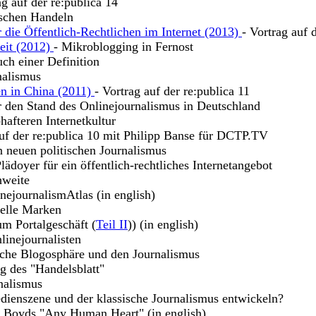
ag auf der re:publica 14
ischen Handeln
 die Öffentlich-Rechtlichen im Internet (2013)
- Vortrag auf 
keit (2012)
- Mikroblogging in Fernost
uch einer Definition
nalismus
en in China (2011)
- Vortrag auf der re:publica 11
r den Stand des Onlinejournalismus in Deutschland
hafteren Internetkultur
uf der re:publica 10 mit Philipp Banse für DCTP.TV
n neuen politischen Journalismus
lädoyer für ein öffentlich-rechtliches Internetangebot
hweite
nejournalismAtlas (in english)
uelle Marken
m Portalgeschäft (
Teil II
)) (in english)
linejournalisten
sche Blogosphäre und den Journalismus
g des "Handelsblatt"
nalismus
dienszene und der klassische Journalismus entwickeln?
m Boyds "Any Human Heart" (in english)