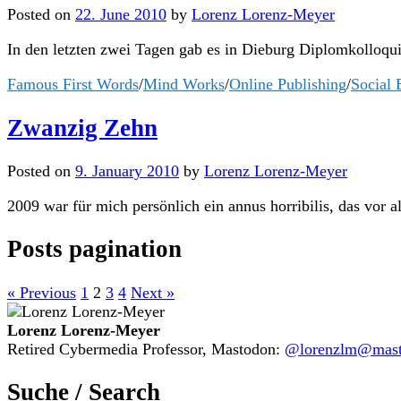
Posted
on
22. June 2010
by
Lorenz Lorenz-Meyer
In den letzten zwei Tagen gab es in Dieburg Diplomkolloquie
Famous First Words
/
Mind Works
/
Online Publishing
/
Social 
Zwanzig Zehn
Posted
on
9. January 2010
by
Lorenz Lorenz-Meyer
2009 war für mich persönlich ein annus horribilis, das vor al
Posts pagination
« Previous
1
2
3
4
Next »
Lorenz Lorenz-Meyer
Retired Cybermedia Professor, Mastodon:
@lorenzlm@masto
Suche / Search