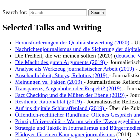
Search for:
Selected Talks and Writing
Herausforderungen der Qualitätsbewertung (2020)
- Ü
Nachrichtenjournalismus und die Sicherung der digital
Die Freiheit, die wir meinen sollten (2020) (
deutsche V
Die Macht des guten Arguments (2019)
- Journalistis
Analyse als Werkzeug journalistischer Arbeit (2019)
-
Anschaulichkeit, Storys, Relotius (2019)
- Journalisti
Meinungen vs. Fakten (2019)
- Journalistische Reflex
Transparenz, Augenhöhe oder Respekt? (2019)
- Journ
Fact Checking und die Mühen der Ebene (2019)
- Jour
Resiliente Rationalität (2019)
- Journalistische Reflexi
Auf ins digitale Schlaraffenland (2019)
- Über die Zuk
Öffentlich-rechtlicher Rundfunk: Offenes Gespräch un
Prinzip Universalität - Warum wir die "Zwangsgebühre
Strategie und Taktik in Journalismus und Bürgermedie
Plädoyer für einen Kampagnenjournalismus
(2014) - Ar