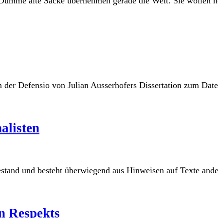
Dumme alte Säcke übernehmen gerade die Welt. Sie wollen no
der Defensio von Julian Ausserhofers Dissertation zum Date
alisten
stand und besteht überwiegend aus Hinweisen auf Texte ander
en Respekts