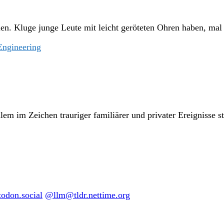
n. Kluge junge Leute mit leicht geröteten Ohren haben, mal s
Engineering
lem im Zeichen trauriger familiärer und privater Ereignisse st
don.social
@llm@tldr.nettime.org