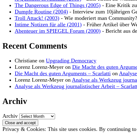
The Dangerous Edge of Things (2005)
- Eine Kritik z
Dumpfe Routine (2004)
- Interview zum 10jährigen Ge
Troll Attack! (2003)
- Wie moderiert man Community
Intime Notizen für alle (2001)
- Früher Artikel über W
Abenteuer im SPIEGEL Forum (2000)
- Bericht aus d
Recent Comments
Christiane
on
Upgrading Democracy
Lorenz Lorenz-Meyer
on
Die Macht des guten Argume
Die Macht des guten Arguments – Scarlatti
on
Analyse
Lorenz Lorenz-Meyer
on
Analyse als Werkzeug journal
Analyse als Werkzeug journalistischer Arbeit – Scarlatt
Archiv
Archiv
Privacy & Cookies: This site uses cookies. By continuing to 