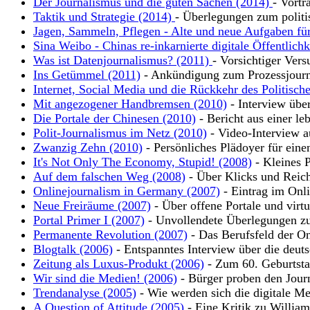
Der Journalismus und die guten Sachen (2014)
- Vortr
Taktik und Strategie (2014)
- Überlegungen zum polit
Jagen, Sammeln, Pflegen - Alte und neue Aufgaben für
Sina Weibo - Chinas re-inkarnierte digitale Öffentlich
Was ist Datenjournalismus? (2011)
- Vorsichtiger Vers
Ins Getümmel (2011)
- Ankündigung zum Prozessjour
Internet, Social Media und die Rückkehr des Politisch
Mit angezogener Handbremsen (2010)
- Interview übe
Die Portale der Chinesen (2010)
- Bericht aus einer leb
Polit-Journalismus im Netz (2010)
- Video-Interview a
Zwanzig Zehn (2010)
- Persönliches Plädoyer für eine
It's Not Only The Economy, Stupid! (2008)
- Kleines P
Auf dem falschen Weg (2008)
- Über Klicks und Reic
Onlinejournalism in Germany (2007)
- Eintrag im Onli
Neue Freiräume (2007)
- Über offene Portale und virt
Portal Primer I (2007)
- Unvollendete Überlegungen zu
Permanente Revolution (2007)
- Das Berufsfeld der On
Blogtalk (2006)
- Entspanntes Interview über die deut
Zeitung als Luxus-Produkt (2006)
- Zum 60. Geburtsta
Wir sind die Medien! (2006)
- Bürger proben den Jour
Trendanalyse (2005)
- Wie werden sich die digitale Me
A Question of Attitude (2005)
- Eine Kritik zu Willia