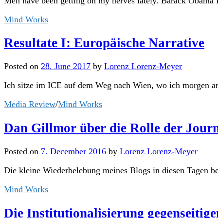
Men have been getting on my nerves lately. Barack Obama 
Mind Works
Resultate I: Europäische Narrative
Posted
on
28. June 2017
by
Lorenz Lorenz-Meyer
Ich sitze im ICE auf dem Weg nach Wien, wo ich morgen an 
Media Review
/
Mind Works
Dan Gillmor über die Rolle der Journ
Posted
on
7. December 2016
by
Lorenz Lorenz-Meyer
Die kleine Wiederbelebung meines Blogs in diesen Tagen be
Mind Works
Die Institutionalisierung gegenseitig