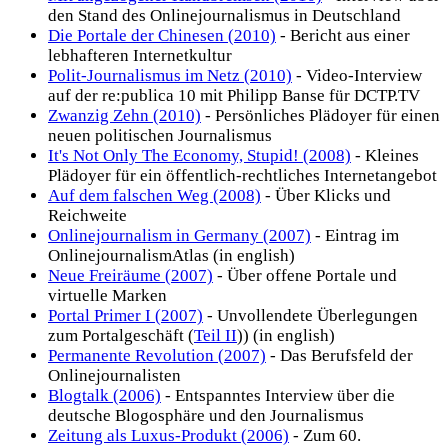
den Stand des Onlinejournalismus in Deutschland
Die Portale der Chinesen (2010)
- Bericht aus einer
lebhafteren Internetkultur
Polit-Journalismus im Netz (2010)
- Video-Interview
auf der re:publica 10 mit Philipp Banse für DCTP.TV
Zwanzig Zehn (2010)
- Persönliches Plädoyer für einen
neuen politischen Journalismus
It's Not Only The Economy, Stupid! (2008)
- Kleines
Plädoyer für ein öffentlich-rechtliches Internetangebot
Auf dem falschen Weg (2008)
- Über Klicks und
Reichweite
Onlinejournalism in Germany (2007)
- Eintrag im
OnlinejournalismAtlas (in english)
Neue Freiräume (2007)
- Über offene Portale und
virtuelle Marken
Portal Primer I (2007)
- Unvollendete Überlegungen
zum Portalgeschäft (
Teil II
)) (in english)
Permanente Revolution (2007)
- Das Berufsfeld der
Onlinejournalisten
Blogtalk (2006)
- Entspanntes Interview über die
deutsche Blogosphäre und den Journalismus
Zeitung als Luxus-Produkt (2006)
- Zum 60.