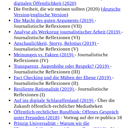
digitalen Öffentlichkeit (2020)
Die Freiheit, die wir meinen sollten (2020) (
deutsche
Version
/
englische Version
)
Die Macht des guten Arguments (2019)
-
Journalistische Reflexionen (VII)
Analyse als Werkzeug journalistischer Arbeit (2019)
-
Journalistische Reflexionen (VI)
Anschaulichkeit, Storys, Relotius (2019)
-
Journalistische Reflexionen (V)
Meinungen vs. Fakten (2019)
- Journalistische
Reflexionen (IV)
Transparenz, Augenhöhe oder Respekt? (2019)
-
Journalistische Reflexionen (III)
Fact Checking und die Mühen der Ebene (2019)
-
Journalistische Reflexionen (II)
Resiliente Rationalität (2019)
- Journalistische
Reflexionen (I)
Auf ins digitale Schlaraffenland (2019)
- Über die
Zukunft öffentlich-rechtlicher Mediatheken
Öffentlich-rechtlicher Rundfunk: Offenes Gespräch
unter Freunden (2018)
- Vortrag auf der re:publica 18
Prinzip Universalität - Warum wir die