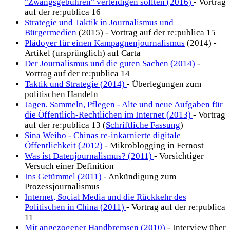
"Zwangsgebühren" verteidigen sollten (2016)
- Vortrag
auf der re:publica 16
Strategie und Taktik in Journalismus und
Bürgermedien
(2015) - Vortrag auf der re:publica 15
Plädoyer für einen Kampagnenjournalismus
(2014) -
Artikel (ursprünglich) auf Carta
Der Journalismus und die guten Sachen (2014)
-
Vortrag auf der re:publica 14
Taktik und Strategie (2014)
- Überlegungen zum
politischen Handeln
Jagen, Sammeln, Pflegen - Alte und neue Aufgaben für
die Öffentlich-Rechtlichen im Internet (2013)
- Vortrag
auf der re:publica 13 (
Schriftliche Fassung
)
Sina Weibo - Chinas re-inkarnierte digitale
Öffentlichkeit (2012)
- Mikroblogging in Fernost
Was ist Datenjournalismus? (2011)
- Vorsichtiger
Versuch einer Definition
Ins Getümmel (2011)
- Ankündigung zum
Prozessjournalismus
Internet, Social Media und die Rückkehr des
Politischen in China (2011)
- Vortrag auf der re:publica
11
Mit angezogener Handbremsen (2010)
- Interview über