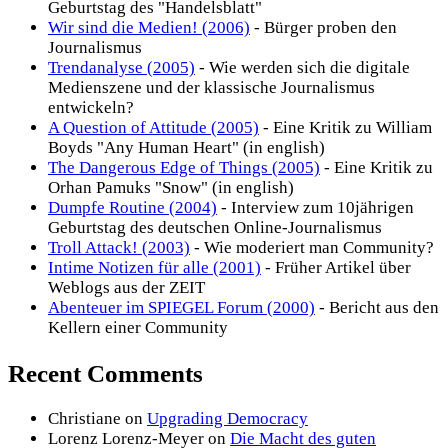
Geburtstag des "Handelsblatt"
Wir sind die Medien! (2006)
- Bürger proben den
Journalismus
Trendanalyse (2005)
- Wie werden sich die digitale
Medienszene und der klassische Journalismus
entwickeln?
A Question of Attitude (2005)
- Eine Kritik zu William
Boyds "Any Human Heart" (in english)
The Dangerous Edge of Things (2005)
- Eine Kritik zu
Orhan Pamuks "Snow" (in english)
Dumpfe Routine (2004)
- Interview zum 10jährigen
Geburtstag des deutschen Online-Journalismus
Troll Attack! (2003)
- Wie moderiert man Community?
Intime Notizen für alle (2001)
- Früher Artikel über
Weblogs aus der ZEIT
Abenteuer im SPIEGEL Forum (2000)
- Bericht aus den
Kellern einer Community
Recent Comments
Christiane
on
Upgrading Democracy
Lorenz Lorenz-Meyer
on
Die Macht des guten