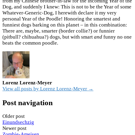
from my Chinese brother-in-law for the incoming Year of the
Dog, and suddenly I knew: This is not to be the Year of some
Whatever-Generic-Dog, I herewith declare it my very
personal Year of the Poodle! Honoring the smartest and
funniest dogs barking on this planet – in this combination:
There are, maybe, smarter (border collie?) or funnier
(pitbull? chihuahua?) dogs, but with smart
and
funny no one
beats the common poodle.
Lorenz Lorenz-Meyer
View all posts by Lorenz Lorenz-Meyer →
Post navigation
Older post
Einundsechzig
Newer post
Zombie-Ameisen