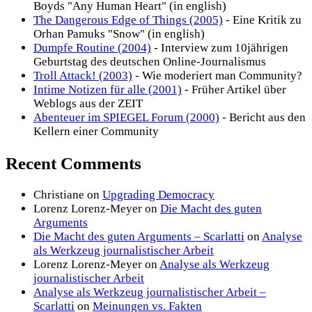
Boyds "Any Human Heart" (in english)
The Dangerous Edge of Things (2005)
- Eine Kritik zu
Orhan Pamuks "Snow" (in english)
Dumpfe Routine (2004)
- Interview zum 10jährigen
Geburtstag des deutschen Online-Journalismus
Troll Attack! (2003)
- Wie moderiert man Community?
Intime Notizen für alle (2001)
- Früher Artikel über
Weblogs aus der ZEIT
Abenteuer im SPIEGEL Forum (2000)
- Bericht aus den
Kellern einer Community
Recent Comments
Christiane
on
Upgrading Democracy
Lorenz Lorenz-Meyer
on
Die Macht des guten
Arguments
Die Macht des guten Arguments – Scarlatti
on
Analyse
als Werkzeug journalistischer Arbeit
Lorenz Lorenz-Meyer
on
Analyse als Werkzeug
journalistischer Arbeit
Analyse als Werkzeug journalistischer Arbeit –
Scarlatti
on
Meinungen vs. Fakten