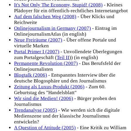
It's Not Only The Economy, Stupid! (2008)
- Kleines
Plädoyer für ein öffentlich-rechtliches Internetangebot
Auf dem falschen Weg (2008)
- Über Klicks und
Reichweite
Onlinejournalism in Germany (2007)
- Eintrag im
OnlinejournalismAtlas (in english)
Neue Freiräume (2007)
- Über offene Portale und
virtuelle Marken
Portal Primer I (2007)
- Unvollendete Überlegungen
zum Portalgeschäft (
Teil II
)) (in english)
Permanente Revolution (2007)
- Das Berufsfeld der
Onlinejournalisten
Blogtalk (2006)
- Entspanntes Interview über die
deutsche Blogosphäre und den Journalismus
Zeitung als Luxus-Produkt (2006)
- Zum 60.
Geburtstag des "Handelsblatt"
Wir sind die Medien! (2006)
- Bürger proben den
Journalismus
Trendanalyse (2005)
- Wie werden sich die digitale
Medienszene und der klassische Journalismus
entwickeln?
A Question of Attitude (2005)
- Eine Kritik zu William