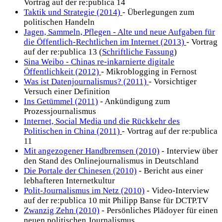
Vortrag auf der re:publica 14
Taktik und Strategie (2014)
- Überlegungen zum
politischen Handeln
Jagen, Sammeln, Pflegen - Alte und neue Aufgaben für
die Öffentlich-Rechtlichen im Internet (2013)
- Vortrag
auf der re:publica 13 (
Schriftliche Fassung
)
Sina Weibo - Chinas re-inkarnierte digitale
Öffentlichkeit (2012)
- Mikroblogging in Fernost
Was ist Datenjournalismus? (2011)
- Vorsichtiger
Versuch einer Definition
Ins Getümmel (2011)
- Ankündigung zum
Prozessjournalismus
Internet, Social Media und die Rückkehr des
Politischen in China (2011)
- Vortrag auf der re:publica
11
Mit angezogener Handbremsen (2010)
- Interview über
den Stand des Onlinejournalismus in Deutschland
Die Portale der Chinesen (2010)
- Bericht aus einer
lebhafteren Internetkultur
Polit-Journalismus im Netz (2010)
- Video-Interview
auf der re:publica 10 mit Philipp Banse für DCTP.TV
Zwanzig Zehn (2010)
- Persönliches Plädoyer für einen
neuen politischen Journalismus