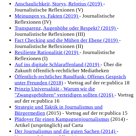
Anschaulichkeit, Storys, Relotius (2019)
-
Journalistische Reflexionen (V)
Meinungen vs. Fakten (2019)
- Journalistische
Reflexionen (IV)
Transparenz, Augenhöhe oder Respekt? (2019)
-
Journalistische Reflexionen (III)
Fact Checking und die Mühen der Ebene (2019)
-
Journalistische Reflexionen (II)
Resiliente Rationalität (2019)
- Journalistische
Reflexionen (I)
Auf ins digitale Schlaraffenland (2019)
- Über die
Zukunft öffentlich-rechtlicher Mediatheken
Öffentlich-rechtlicher Rundfunk: Offenes Gespräch
unter Freunden (2018)
- Vortrag auf der re:publica 18
Prinzip Universalität - Warum wir die
"Zwangsgebühren" verteidigen sollten (2016)
- Vortrag
auf der re:publica 16
Strategie und Taktik in Journalismus und
Bürgermedien
(2015) - Vortrag auf der re:publica 15
Plädoyer für einen Kampagnenjournalismus
(2014) -
Artikel (ursprünglich) auf Carta
Der Journalismus und die guten Sachen (2014)
-