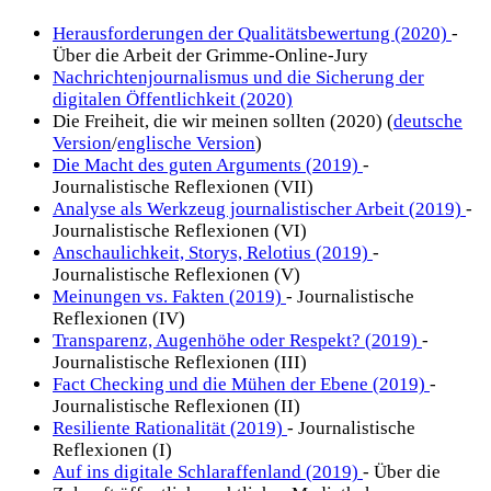
Herausforderungen der Qualitätsbewertung (2020)
-
Über die Arbeit der Grimme-Online-Jury
Nachrichtenjournalismus und die Sicherung der
digitalen Öffentlichkeit (2020)
Die Freiheit, die wir meinen sollten (2020) (
deutsche
Version
/
englische Version
)
Die Macht des guten Arguments (2019)
-
Journalistische Reflexionen (VII)
Analyse als Werkzeug journalistischer Arbeit (2019)
-
Journalistische Reflexionen (VI)
Anschaulichkeit, Storys, Relotius (2019)
-
Journalistische Reflexionen (V)
Meinungen vs. Fakten (2019)
- Journalistische
Reflexionen (IV)
Transparenz, Augenhöhe oder Respekt? (2019)
-
Journalistische Reflexionen (III)
Fact Checking und die Mühen der Ebene (2019)
-
Journalistische Reflexionen (II)
Resiliente Rationalität (2019)
- Journalistische
Reflexionen (I)
Auf ins digitale Schlaraffenland (2019)
- Über die