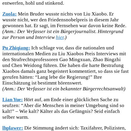
entwerfen, hohl und stinkend.
Zuola:
Mein Bruder wusste nichts von Liu Xiaobo. Er
wusste nicht, wer den Friedensnobelpreis in diesem Jahr
gewonnen hat. Er sagt, im Fernsehen war davon keine Rede.
(Anm.: Der Verfasser ist ein Bürgerjournalist. Hintergrund
zur Person und Interview
hier
.)
Pu Zhiqiang:
Ich schlage vor, dass die nationalen und
internationalen Medien zu Liu Xiaobos Preis Interviews mit
den Strafrechtsprofessoren Gao Mingxuan, Zhao Bingzhi
und Chen Weidong führen. Die haben die harte Bestrafung
Xiaobos damals ganz begeistert kommentiert, so dass sie fast
gerufen hätten: “Lang lebe die Regierung!” Ihre
Einschätzung ist bestimmt hörenswert.
(Anm.: Der Verfasser ist ein bekannter Bürgerrechtsanwalt)
Lian Yue:
Hört auf, am Ende einer glücklichen Sache zu
seufzen: “Aber die Menschen in meiner Umgebung sind so
kalt!” – Wie kalt? Kälter als das Gefängnis? Seid einfach
selber warm.
lhplawer:
Die Stimmung ändert sich: Taxifahrer, Polizisten,