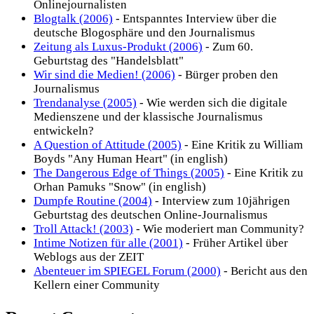
Onlinejournalisten
Blogtalk (2006)
- Entspanntes Interview über die
deutsche Blogosphäre und den Journalismus
Zeitung als Luxus-Produkt (2006)
- Zum 60.
Geburtstag des "Handelsblatt"
Wir sind die Medien! (2006)
- Bürger proben den
Journalismus
Trendanalyse (2005)
- Wie werden sich die digitale
Medienszene und der klassische Journalismus
entwickeln?
A Question of Attitude (2005)
- Eine Kritik zu William
Boyds "Any Human Heart" (in english)
The Dangerous Edge of Things (2005)
- Eine Kritik zu
Orhan Pamuks "Snow" (in english)
Dumpfe Routine (2004)
- Interview zum 10jährigen
Geburtstag des deutschen Online-Journalismus
Troll Attack! (2003)
- Wie moderiert man Community?
Intime Notizen für alle (2001)
- Früher Artikel über
Weblogs aus der ZEIT
Abenteuer im SPIEGEL Forum (2000)
- Bericht aus den
Kellern einer Community