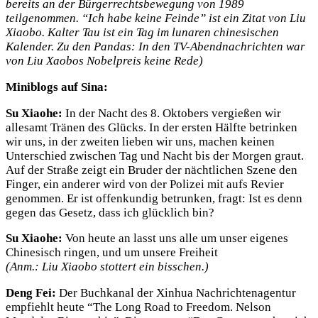
bereits an der Bürgerrechtsbewegung von 1989
teilgenommen. “Ich habe keine Feinde” ist ein Zitat von Liu
Xiaobo. Kalter Tau ist ein Tag im lunaren chinesischen
Kalender. Zu den Pandas: In den TV-Abendnachrichten war
von Liu Xaobos Nobelpreis keine Rede)
Miniblogs auf Sina:
Su Xiaohe:
In der Nacht des 8. Oktobers vergießen wir
allesamt Tränen des Glücks. In der ersten Hälfte betrinken
wir uns, in der zweiten lieben wir uns, machen keinen
Unterschied zwischen Tag und Nacht bis der Morgen graut.
Auf der Straße zeigt ein Bruder der nächtlichen Szene den
Finger, ein anderer wird von der Polizei mit aufs Revier
genommen. Er ist offenkundig betrunken, fragt: Ist es denn
gegen das Gesetz, dass ich glücklich bin?
Su Xiaohe:
Von heute an lasst uns alle um unser eigenes
Chinesisch ringen, und um unsere Freiheit
(Anm.: Liu Xiaobo stottert ein bisschen.)
Deng Fei:
Der Buchkanal der Xinhua Nachrichtenagentur
empfiehlt heute “The Long Road to Freedom. Nelson