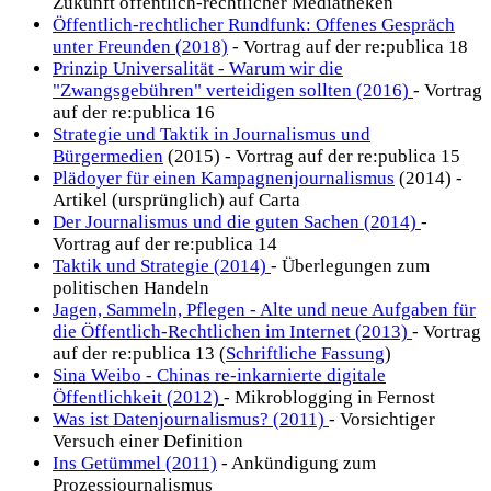
Zukunft öffentlich-rechtlicher Mediatheken
Öffentlich-rechtlicher Rundfunk: Offenes Gespräch
unter Freunden (2018)
- Vortrag auf der re:publica 18
Prinzip Universalität - Warum wir die
"Zwangsgebühren" verteidigen sollten (2016)
- Vortrag
auf der re:publica 16
Strategie und Taktik in Journalismus und
Bürgermedien
(2015) - Vortrag auf der re:publica 15
Plädoyer für einen Kampagnenjournalismus
(2014) -
Artikel (ursprünglich) auf Carta
Der Journalismus und die guten Sachen (2014)
-
Vortrag auf der re:publica 14
Taktik und Strategie (2014)
- Überlegungen zum
politischen Handeln
Jagen, Sammeln, Pflegen - Alte und neue Aufgaben für
die Öffentlich-Rechtlichen im Internet (2013)
- Vortrag
auf der re:publica 13 (
Schriftliche Fassung
)
Sina Weibo - Chinas re-inkarnierte digitale
Öffentlichkeit (2012)
- Mikroblogging in Fernost
Was ist Datenjournalismus? (2011)
- Vorsichtiger
Versuch einer Definition
Ins Getümmel (2011)
- Ankündigung zum
Prozessjournalismus