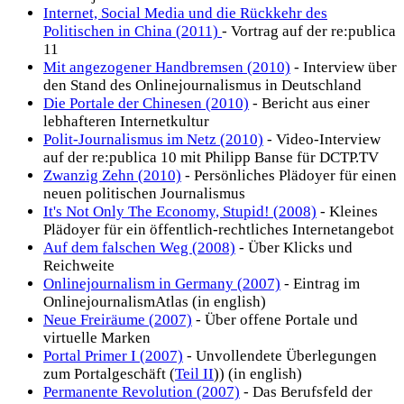
Internet, Social Media und die Rückkehr des
Politischen in China (2011)
- Vortrag auf der re:publica
11
Mit angezogener Handbremsen (2010)
- Interview über
den Stand des Onlinejournalismus in Deutschland
Die Portale der Chinesen (2010)
- Bericht aus einer
lebhafteren Internetkultur
Polit-Journalismus im Netz (2010)
- Video-Interview
auf der re:publica 10 mit Philipp Banse für DCTP.TV
Zwanzig Zehn (2010)
- Persönliches Plädoyer für einen
neuen politischen Journalismus
It's Not Only The Economy, Stupid! (2008)
- Kleines
Plädoyer für ein öffentlich-rechtliches Internetangebot
Auf dem falschen Weg (2008)
- Über Klicks und
Reichweite
Onlinejournalism in Germany (2007)
- Eintrag im
OnlinejournalismAtlas (in english)
Neue Freiräume (2007)
- Über offene Portale und
virtuelle Marken
Portal Primer I (2007)
- Unvollendete Überlegungen
zum Portalgeschäft (
Teil II
)) (in english)
Permanente Revolution (2007)
- Das Berufsfeld der