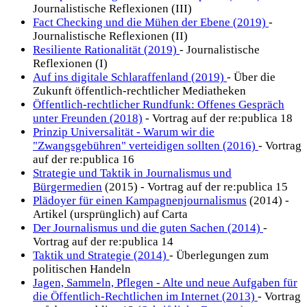
Journalistische Reflexionen (III)
Fact Checking und die Mühen der Ebene (2019)
-
Journalistische Reflexionen (II)
Resiliente Rationalität (2019)
- Journalistische
Reflexionen (I)
Auf ins digitale Schlaraffenland (2019)
- Über die
Zukunft öffentlich-rechtlicher Mediatheken
Öffentlich-rechtlicher Rundfunk: Offenes Gespräch
unter Freunden (2018)
- Vortrag auf der re:publica 18
Prinzip Universalität - Warum wir die
"Zwangsgebühren" verteidigen sollten (2016)
- Vortrag
auf der re:publica 16
Strategie und Taktik in Journalismus und
Bürgermedien
(2015) - Vortrag auf der re:publica 15
Plädoyer für einen Kampagnenjournalismus
(2014) -
Artikel (ursprünglich) auf Carta
Der Journalismus und die guten Sachen (2014)
-
Vortrag auf der re:publica 14
Taktik und Strategie (2014)
- Überlegungen zum
politischen Handeln
Jagen, Sammeln, Pflegen - Alte und neue Aufgaben für
die Öffentlich-Rechtlichen im Internet (2013)
- Vortrag