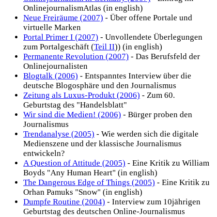
OnlinejournalismAtlas (in english)
Neue Freiräume (2007)
- Über offene Portale und
virtuelle Marken
Portal Primer I (2007)
- Unvollendete Überlegungen
zum Portalgeschäft (
Teil II
)) (in english)
Permanente Revolution (2007)
- Das Berufsfeld der
Onlinejournalisten
Blogtalk (2006)
- Entspanntes Interview über die
deutsche Blogosphäre und den Journalismus
Zeitung als Luxus-Produkt (2006)
- Zum 60.
Geburtstag des "Handelsblatt"
Wir sind die Medien! (2006)
- Bürger proben den
Journalismus
Trendanalyse (2005)
- Wie werden sich die digitale
Medienszene und der klassische Journalismus
entwickeln?
A Question of Attitude (2005)
- Eine Kritik zu William
Boyds "Any Human Heart" (in english)
The Dangerous Edge of Things (2005)
- Eine Kritik zu
Orhan Pamuks "Snow" (in english)
Dumpfe Routine (2004)
- Interview zum 10jährigen
Geburtstag des deutschen Online-Journalismus