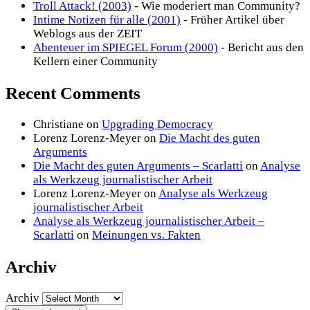
Troll Attack! (2003)
- Wie moderiert man Community?
Intime Notizen für alle (2001)
- Früher Artikel über
Weblogs aus der ZEIT
Abenteuer im SPIEGEL Forum (2000)
- Bericht aus den
Kellern einer Community
Recent Comments
Christiane
on
Upgrading Democracy
Lorenz Lorenz-Meyer
on
Die Macht des guten
Arguments
Die Macht des guten Arguments – Scarlatti
on
Analyse
als Werkzeug journalistischer Arbeit
Lorenz Lorenz-Meyer
on
Analyse als Werkzeug
journalistischer Arbeit
Analyse als Werkzeug journalistischer Arbeit –
Scarlatti
on
Meinungen vs. Fakten
Archiv
Archiv