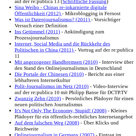
auf der re:publica 13 (
Schriftliche Fassung
)
Sina Weibo - Chinas re-inkarnierte digitale
Öffentlichkeit (2012)
- Mikroblogging in Fernost
Was ist Datenjournalismus? (2011)
- Vorsichtiger
Versuch einer Definition
Ins Getümmel (2011)
- Ankündigung zum
Prozessjournalismus
Internet, Social Media und die Rückkehr des
Politischen in China (2011)
- Vortrag auf der re:publica
11
Mit angezogener Handbremsen (2010)
- Interview über
den Stand des Onlinejournalismus in Deutschland
Die Portale der Chinesen (2010)
- Bericht aus einer
lebhafteren Internetkultur
Polit-Journalismus im Netz (2010)
- Video-Interview
auf der re:publica 10 mit Philipp Banse für DCTP.TV
Zwanzig Zehn (2010)
- Persönliches Plädoyer für einen
neuen politischen Journalismus
It's Not Only The Economy, Stupid! (2008)
- Kleines
Plädoyer für ein öffentlich-rechtliches Internetangebot
Auf dem falschen Weg (2008)
- Über Klicks und
Reichweite
Onlinejournalism in Germany (2007)
- Eintrag im