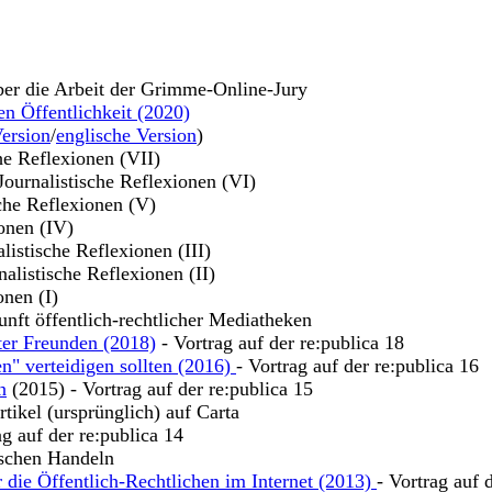
ber die Arbeit der Grimme-Online-Jury
en Öffentlichkeit (2020)
ersion
/
englische Version
)
che Reflexionen (VII)
 Journalistische Reflexionen (VI)
sche Reflexionen (V)
ionen (IV)
alistische Reflexionen (III)
nalistische Reflexionen (II)
onen (I)
unft öffentlich-rechtlicher Mediatheken
ter Freunden (2018)
- Vortrag auf der re:publica 18
n" verteidigen sollten (2016)
- Vortrag auf der re:publica 16
n
(2015) - Vortrag auf der re:publica 15
tikel (ursprünglich) auf Carta
ag auf der re:publica 14
ischen Handeln
 die Öffentlich-Rechtlichen im Internet (2013)
- Vortrag auf 