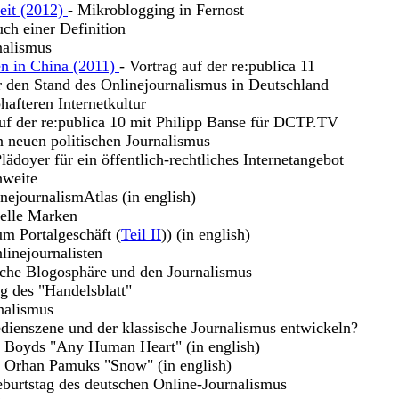
keit (2012)
- Mikroblogging in Fernost
uch einer Definition
nalismus
en in China (2011)
- Vortrag auf der re:publica 11
r den Stand des Onlinejournalismus in Deutschland
hafteren Internetkultur
uf der re:publica 10 mit Philipp Banse für DCTP.TV
n neuen politischen Journalismus
lädoyer für ein öffentlich-rechtliches Internetangebot
hweite
nejournalismAtlas (in english)
uelle Marken
m Portalgeschäft (
Teil II
)) (in english)
linejournalisten
sche Blogosphäre und den Journalismus
g des "Handelsblatt"
nalismus
dienszene und der klassische Journalismus entwickeln?
m Boyds "Any Human Heart" (in english)
u Orhan Pamuks "Snow" (in english)
burtstag des deutschen Online-Journalismus