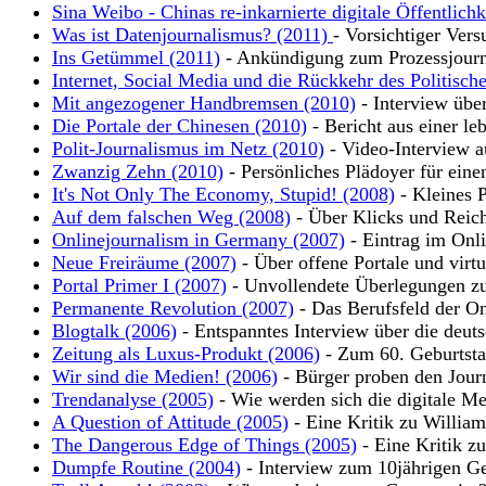
Sina Weibo - Chinas re-inkarnierte digitale Öffentlich
Was ist Datenjournalismus? (2011)
- Vorsichtiger Vers
Ins Getümmel (2011)
- Ankündigung zum Prozessjour
Internet, Social Media und die Rückkehr des Politisch
Mit angezogener Handbremsen (2010)
- Interview übe
Die Portale der Chinesen (2010)
- Bericht aus einer leb
Polit-Journalismus im Netz (2010)
- Video-Interview a
Zwanzig Zehn (2010)
- Persönliches Plädoyer für eine
It's Not Only The Economy, Stupid! (2008)
- Kleines P
Auf dem falschen Weg (2008)
- Über Klicks und Reic
Onlinejournalism in Germany (2007)
- Eintrag im Onli
Neue Freiräume (2007)
- Über offene Portale und virt
Portal Primer I (2007)
- Unvollendete Überlegungen zu
Permanente Revolution (2007)
- Das Berufsfeld der On
Blogtalk (2006)
- Entspanntes Interview über die deut
Zeitung als Luxus-Produkt (2006)
- Zum 60. Geburtsta
Wir sind die Medien! (2006)
- Bürger proben den Jour
Trendanalyse (2005)
- Wie werden sich die digitale Me
A Question of Attitude (2005)
- Eine Kritik zu Willia
The Dangerous Edge of Things (2005)
- Eine Kritik z
Dumpfe Routine (2004)
- Interview zum 10jährigen Ge