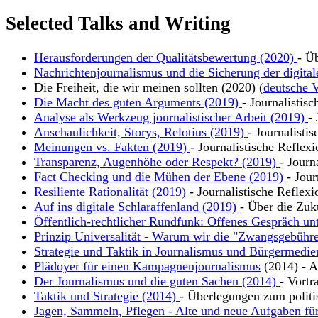
Selected Talks and Writing
Herausforderungen der Qualitätsbewertung (2020)
- Ü
Nachrichtenjournalismus und die Sicherung der digital
Die Freiheit, die wir meinen sollten (2020) (
deutsche V
Die Macht des guten Arguments (2019)
- Journalistis
Analyse als Werkzeug journalistischer Arbeit (2019)
-
Anschaulichkeit, Storys, Relotius (2019)
- Journalisti
Meinungen vs. Fakten (2019)
- Journalistische Reflex
Transparenz, Augenhöhe oder Respekt? (2019)
- Journ
Fact Checking und die Mühen der Ebene (2019)
- Jour
Resiliente Rationalität (2019)
- Journalistische Reflexi
Auf ins digitale Schlaraffenland (2019)
- Über die Zuk
Öffentlich-rechtlicher Rundfunk: Offenes Gespräch un
Prinzip Universalität - Warum wir die "Zwangsgebühre
Strategie und Taktik in Journalismus und Bürgermedie
Plädoyer für einen Kampagnenjournalismus
(2014) - Ar
Der Journalismus und die guten Sachen (2014)
- Vortr
Taktik und Strategie (2014)
- Überlegungen zum polit
Jagen, Sammeln, Pflegen - Alte und neue Aufgaben für