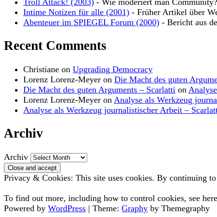
Troll Attack! (2003)
- Wie moderiert man Community
Intime Notizen für alle (2001)
- Früher Artikel über W
Abenteuer im SPIEGEL Forum (2000)
- Bericht aus d
Recent Comments
Christiane
on
Upgrading Democracy
Lorenz Lorenz-Meyer
on
Die Macht des guten Argume
Die Macht des guten Arguments – Scarlatti
on
Analyse
Lorenz Lorenz-Meyer
on
Analyse als Werkzeug journal
Analyse als Werkzeug journalistischer Arbeit – Scarlatt
Archiv
Archiv
Privacy & Cookies: This site uses cookies. By continuing to 
To find out more, including how to control cookies, see her
Powered by
WordPress
|
Theme:
Graphy
by Themegraphy