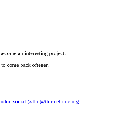
 become an interesting project.
ve to come back oftener.
don.social
@llm@tldr.nettime.org