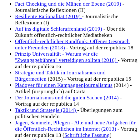
Fact Checking und die Mühen der Ebene (2019)
-
Journalistische Reflexionen (II)
Resiliente Rationalität (2019)
- Journalistische
Reflexionen (I)
Auf ins digitale Schlaraffenland (2019)
- Über die
Zukunft öffentlich-rechtlicher Mediatheken
Öffentlich-rechtlicher Rundfunk: Offenes Gespräch
unter Freunden (2018)
- Vortrag auf der re:publica 18
Prinzip Universalität - Warum wir die
"Zwangsgebühren" verteidigen sollten (2016)
- Vortrag
auf der re:publica 16
Strategie und Taktik in Journalismus und
Bürgermedien
(2015) - Vortrag auf der re:publica 15
Plädoyer für einen Kampagnenjournalismus
(2014) -
Artikel (ursprünglich) auf Carta
Der Journalismus und die guten Sachen (2014)
-
Vortrag auf der re:publica 14
Taktik und Strategie (2014)
- Überlegungen zum
politischen Handeln
Jagen, Sammeln, Pflegen - Alte und neue Aufgaben für
die Öffentlich-Rechtlichen im Internet (2013)
- Vortrag
auf der re:publica 13 (
Schriftliche Fassung
)