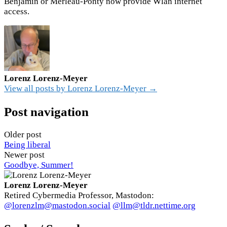
Benjamin or Merleau-Ponty now provide Wlan internet
access.
Lorenz Lorenz-Meyer
View all posts by Lorenz Lorenz-Meyer →
Post navigation
Older post
Being liberal
Newer post
Goodbye, Summer!
Lorenz Lorenz-Meyer
Retired Cybermedia Professor, Mastodon:
@lorenzlm@mastodon.social
@llm@tldr.nettime.org