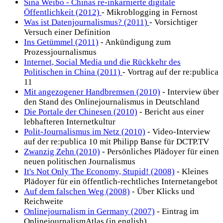
Sina Weibo - Chinas re-inkarnierte digitale
Öffentlichkeit (2012)
- Mikroblogging in Fernost
Was ist Datenjournalismus? (2011)
- Vorsichtiger
Versuch einer Definition
Ins Getümmel (2011)
- Ankündigung zum
Prozessjournalismus
Internet, Social Media und die Rückkehr des
Politischen in China (2011)
- Vortrag auf der re:publica
11
Mit angezogener Handbremsen (2010)
- Interview über
den Stand des Onlinejournalismus in Deutschland
Die Portale der Chinesen (2010)
- Bericht aus einer
lebhafteren Internetkultur
Polit-Journalismus im Netz (2010)
- Video-Interview
auf der re:publica 10 mit Philipp Banse für DCTP.TV
Zwanzig Zehn (2010)
- Persönliches Plädoyer für einen
neuen politischen Journalismus
It's Not Only The Economy, Stupid! (2008)
- Kleines
Plädoyer für ein öffentlich-rechtliches Internetangebot
Auf dem falschen Weg (2008)
- Über Klicks und
Reichweite
Onlinejournalism in Germany (2007)
- Eintrag im
OnlinejournalismAtlas (in english)