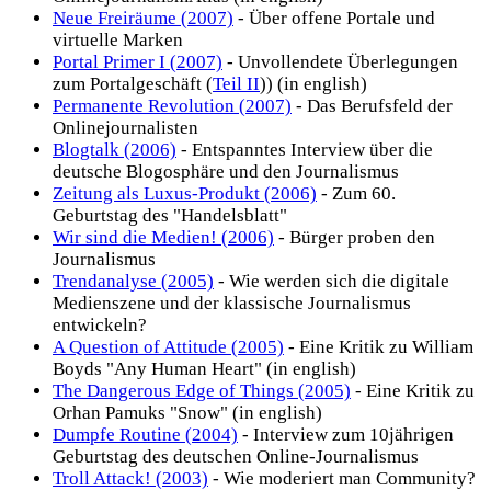
Neue Freiräume (2007)
- Über offene Portale und
virtuelle Marken
Portal Primer I (2007)
- Unvollendete Überlegungen
zum Portalgeschäft (
Teil II
)) (in english)
Permanente Revolution (2007)
- Das Berufsfeld der
Onlinejournalisten
Blogtalk (2006)
- Entspanntes Interview über die
deutsche Blogosphäre und den Journalismus
Zeitung als Luxus-Produkt (2006)
- Zum 60.
Geburtstag des "Handelsblatt"
Wir sind die Medien! (2006)
- Bürger proben den
Journalismus
Trendanalyse (2005)
- Wie werden sich die digitale
Medienszene und der klassische Journalismus
entwickeln?
A Question of Attitude (2005)
- Eine Kritik zu William
Boyds "Any Human Heart" (in english)
The Dangerous Edge of Things (2005)
- Eine Kritik zu
Orhan Pamuks "Snow" (in english)
Dumpfe Routine (2004)
- Interview zum 10jährigen
Geburtstag des deutschen Online-Journalismus
Troll Attack! (2003)
- Wie moderiert man Community?