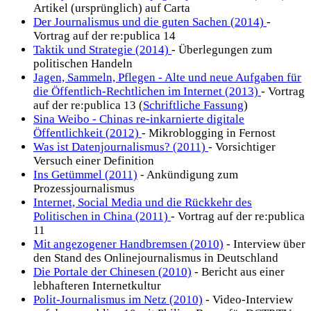
Artikel (ursprünglich) auf Carta
Der Journalismus und die guten Sachen (2014)
-
Vortrag auf der re:publica 14
Taktik und Strategie (2014)
- Überlegungen zum
politischen Handeln
Jagen, Sammeln, Pflegen - Alte und neue Aufgaben für
die Öffentlich-Rechtlichen im Internet (2013)
- Vortrag
auf der re:publica 13 (
Schriftliche Fassung
)
Sina Weibo - Chinas re-inkarnierte digitale
Öffentlichkeit (2012)
- Mikroblogging in Fernost
Was ist Datenjournalismus? (2011)
- Vorsichtiger
Versuch einer Definition
Ins Getümmel (2011)
- Ankündigung zum
Prozessjournalismus
Internet, Social Media und die Rückkehr des
Politischen in China (2011)
- Vortrag auf der re:publica
11
Mit angezogener Handbremsen (2010)
- Interview über
den Stand des Onlinejournalismus in Deutschland
Die Portale der Chinesen (2010)
- Bericht aus einer
lebhafteren Internetkultur
Polit-Journalismus im Netz (2010)
- Video-Interview