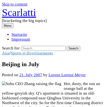
Skip to content
Scarlatti
[bracketing the big topics]
Menu
Startseite
Impressum
Search for:
Asia
/
Sports et divertissements
Beijing in July
Posted
on
21. July 2007
by
Lorenz Lorenz-Meyer
Hot, dusty, the sun an
orange ball at the
yellow-greyish sky. Q’s apartment is situated in an old-
fashioned compound near Qinghua University in the
Northwest of the city. So for the first time Chaoyang district