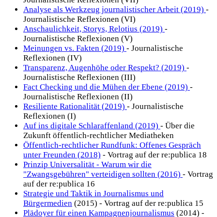
Analyse als Werkzeug journalistischer Arbeit (2019)
-
Journalistische Reflexionen (VI)
Anschaulichkeit, Storys, Relotius (2019)
-
Journalistische Reflexionen (V)
Meinungen vs. Fakten (2019)
- Journalistische
Reflexionen (IV)
Transparenz, Augenhöhe oder Respekt? (2019)
-
Journalistische Reflexionen (III)
Fact Checking und die Mühen der Ebene (2019)
-
Journalistische Reflexionen (II)
Resiliente Rationalität (2019)
- Journalistische
Reflexionen (I)
Auf ins digitale Schlaraffenland (2019)
- Über die
Zukunft öffentlich-rechtlicher Mediatheken
Öffentlich-rechtlicher Rundfunk: Offenes Gespräch
unter Freunden (2018)
- Vortrag auf der re:publica 18
Prinzip Universalität - Warum wir die
"Zwangsgebühren" verteidigen sollten (2016)
- Vortrag
auf der re:publica 16
Strategie und Taktik in Journalismus und
Bürgermedien
(2015) - Vortrag auf der re:publica 15
Plädoyer für einen Kampagnenjournalismus
(2014) -