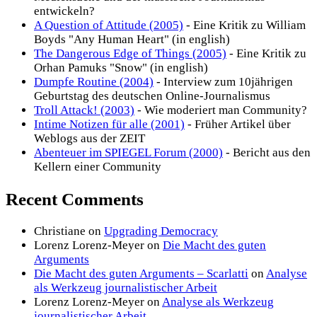
entwickeln?
A Question of Attitude (2005)
- Eine Kritik zu William
Boyds "Any Human Heart" (in english)
The Dangerous Edge of Things (2005)
- Eine Kritik zu
Orhan Pamuks "Snow" (in english)
Dumpfe Routine (2004)
- Interview zum 10jährigen
Geburtstag des deutschen Online-Journalismus
Troll Attack! (2003)
- Wie moderiert man Community?
Intime Notizen für alle (2001)
- Früher Artikel über
Weblogs aus der ZEIT
Abenteuer im SPIEGEL Forum (2000)
- Bericht aus den
Kellern einer Community
Recent Comments
Christiane
on
Upgrading Democracy
Lorenz Lorenz-Meyer
on
Die Macht des guten
Arguments
Die Macht des guten Arguments – Scarlatti
on
Analyse
als Werkzeug journalistischer Arbeit
Lorenz Lorenz-Meyer
on
Analyse als Werkzeug
journalistischer Arbeit