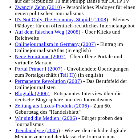
auf der re:publica 10 mit Philipp Banse für DCTP.TV
Zwanzig Zehn (2010)
- Persönliches Plädoyer für einen
neuen politischen Journalismus
It's Not Only The Economy, Stupid! (2008)
- Kleines
Plädoyer für ein öffentlich-rechtliches Internetangebot
Auf dem falschen Weg (2008)
- Über Klicks und
Reichweite
Onlinejournalism in Germany (2007)
- Eintrag im
OnlinejournalismAtlas (in english)
Neue Freiräume (2007)
- Über offene Portale und
virtuelle Marken
Portal Primer I (2007)
- Unvollendete Überlegungen
zum Portalgeschäft (
Teil II
)) (in english)
Permanente Revolution (2007)
- Das Berufsfeld der
Onlinejournalisten
Blogtalk (2006)
- Entspanntes Interview über die
deutsche Blogosphäre und den Journalismus
Zeitung als Luxus-Produkt (2006)
- Zum 60.
Geburtstag des "Handelsblatt"
Wir sind die Medien! (2006)
- Bürger proben den
Journalismus
Trendanalyse (2005)
- Wie werden sich die digitale
Medienszene und der klassische Journalismus