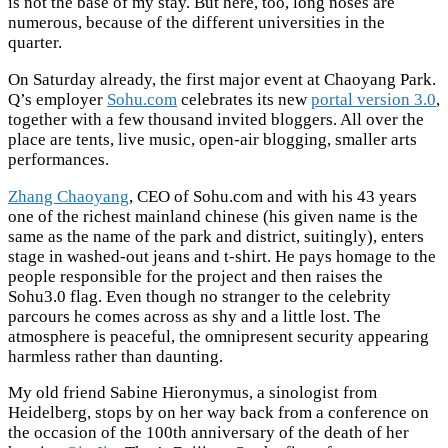
is not the base of my stay. But here, too, long noses are
numerous, because of the different universities in the
quarter.
On Saturday already, the first major event at Chaoyang Park.
Q’s employer
Sohu.com
celebrates its new
portal version 3.0
,
together with a few thousand invited bloggers. All over the
place are tents, live music, open-air blogging, smaller arts
performances.
Zhang Chaoyang
, CEO of Sohu.com and with his 43 years
one of the richest mainland chinese (his given name is the
same as the name of the park and district, suitingly), enters
stage in washed-out jeans and t-shirt. He pays homage to the
people responsible for the project and then raises the
Sohu3.0 flag. Even though no stranger to the celebrity
parcours he comes across as shy and a little lost. The
atmosphere is peaceful, the omnipresent security appearing
harmless rather than daunting.
My old friend Sabine Hieronymus, a sinologist from
Heidelberg, stops by on her way back from a conference on
the occasion of the 100th anniversary of the death of her