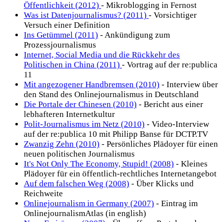
Öffentlichkeit (2012)
- Mikroblogging in Fernost
Was ist Datenjournalismus? (2011)
- Vorsichtiger
Versuch einer Definition
Ins Getümmel (2011)
- Ankündigung zum
Prozessjournalismus
Internet, Social Media und die Rückkehr des
Politischen in China (2011)
- Vortrag auf der re:publica
11
Mit angezogener Handbremsen (2010)
- Interview über
den Stand des Onlinejournalismus in Deutschland
Die Portale der Chinesen (2010)
- Bericht aus einer
lebhafteren Internetkultur
Polit-Journalismus im Netz (2010)
- Video-Interview
auf der re:publica 10 mit Philipp Banse für DCTP.TV
Zwanzig Zehn (2010)
- Persönliches Plädoyer für einen
neuen politischen Journalismus
It's Not Only The Economy, Stupid! (2008)
- Kleines
Plädoyer für ein öffentlich-rechtliches Internetangebot
Auf dem falschen Weg (2008)
- Über Klicks und
Reichweite
Onlinejournalism in Germany (2007)
- Eintrag im
OnlinejournalismAtlas (in english)