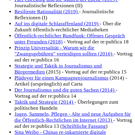
Journalistische Reflexionen (II)
Resiliente Rationalität (2019)
- Journalistische
Reflexionen (I)
Auf ins digitale Schlaraffenland (2019)
- Über die
Zukunft öffentlich-rechtlicher Mediatheken
Öffentlich-rechtlicher Rundfunk: Offenes Gespräch
unter Freunden (2018)
- Vortrag auf der re:publica 18
Prinzip Universalität - Warum wir die
"Zwangsgebühren" verteidigen sollten (2016)
- Vortrag
auf der re:publica 16
Strategie und Taktik in Journalismus und
Bürgermedien
(2015) - Vortrag auf der re:publica 15
Plädoyer für einen Kampagnenjournalismus
(2014) -
Artikel (ursprünglich) auf Carta
Der Journalismus und die guten Sachen (2014)
-
Vortrag auf der re:publica 14
Taktik und Strategie (2014)
- Überlegungen zum
politischen Handeln
Jagen, Sammeln, Pflegen - Alte und neue Aufgaben für
die Öffentlich-Rechtlichen im Internet (2013)
- Vortrag
auf der re:publica 13 (
Schriftliche Fassung
)
Sina Weibo - Chinas re-inkarnierte digitale