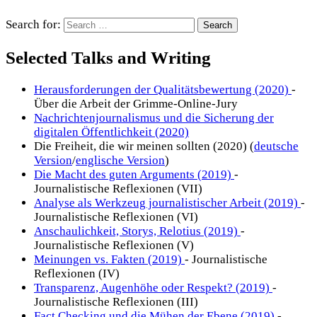
Search for:
Selected Talks and Writing
Herausforderungen der Qualitätsbewertung (2020)
-
Über die Arbeit der Grimme-Online-Jury
Nachrichtenjournalismus und die Sicherung der
digitalen Öffentlichkeit (2020)
Die Freiheit, die wir meinen sollten (2020) (
deutsche
Version
/
englische Version
)
Die Macht des guten Arguments (2019)
-
Journalistische Reflexionen (VII)
Analyse als Werkzeug journalistischer Arbeit (2019)
-
Journalistische Reflexionen (VI)
Anschaulichkeit, Storys, Relotius (2019)
-
Journalistische Reflexionen (V)
Meinungen vs. Fakten (2019)
- Journalistische
Reflexionen (IV)
Transparenz, Augenhöhe oder Respekt? (2019)
-
Journalistische Reflexionen (III)
Fact Checking und die Mühen der Ebene (2019)
-