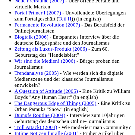
Neue Freiräume (2007)
- Über offene Portale und
virtuelle Marken
Portal Primer I (2007)
- Unvollendete Überlegungen
zum Portalgeschäft (
Teil II
)) (in english)
Permanente Revolution (2007)
- Das Berufsfeld der
Onlinejournalisten
Blogtalk (2006)
- Entspanntes Interview über die
deutsche Blogosphäre und den Journalismus
Zeitung als Luxus-Produkt (2006)
- Zum 60.
Geburtstag des "Handelsblatt"
Wir sind die Medien! (2006)
- Bürger proben den
Journalismus
Trendanalyse (2005)
- Wie werden sich die digitale
Medienszene und der klassische Journalismus
entwickeln?
A Question of Attitude (2005)
- Eine Kritik zu William
Boyds "Any Human Heart" (in english)
The Dangerous Edge of Things (2005)
- Eine Kritik zu
Orhan Pamuks "Snow" (in english)
Dumpfe Routine (2004)
- Interview zum 10jährigen
Geburtstag des deutschen Online-Journalismus
Troll Attack! (2003)
- Wie moderiert man Community?
Intime Notizen für alle (2001)
- Früher Artikel über