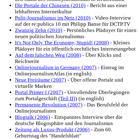
Die Portale der Chinesen (2010)
- Bericht aus einer
lebhafteren Internetkultur
Polit-Journalismus im Netz (2010)
- Video-Interview
auf der re:publica 10 mit Philipp Banse für DCTP.TV
Zwanzig Zehn (2010)
- Persönliches Plädoyer für einen
neuen politischen Journalismus
It's Not Only The Economy, Stupid! (2008)
- Kleines
Plädoyer für ein öffentlich-rechtliches Internetangebot
Auf dem falschen Weg (2008)
- Über Klicks und
Reichweite
Onlinejournalism in Germany (2007)
- Eintrag im
OnlinejournalismAtlas (in english)
Neue Freiräume (2007)
- Über offene Portale und
virtuelle Marken
Portal Primer I (2007)
- Unvollendete Überlegungen
zum Portalgeschäft (
Teil II
)) (in english)
Permanente Revolution (2007)
- Das Berufsfeld der
Onlinejournalisten
Blogtalk (2006)
- Entspanntes Interview über die
deutsche Blogosphäre und den Journalismus
Zeitung als Luxus-Produkt (2006)
- Zum 60.
Geburtstag des "Handelsblatt"