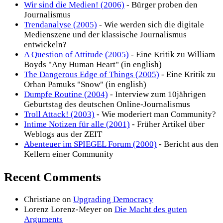
Wir sind die Medien! (2006)
- Bürger proben den
Journalismus
Trendanalyse (2005)
- Wie werden sich die digitale
Medienszene und der klassische Journalismus
entwickeln?
A Question of Attitude (2005)
- Eine Kritik zu William
Boyds "Any Human Heart" (in english)
The Dangerous Edge of Things (2005)
- Eine Kritik zu
Orhan Pamuks "Snow" (in english)
Dumpfe Routine (2004)
- Interview zum 10jährigen
Geburtstag des deutschen Online-Journalismus
Troll Attack! (2003)
- Wie moderiert man Community?
Intime Notizen für alle (2001)
- Früher Artikel über
Weblogs aus der ZEIT
Abenteuer im SPIEGEL Forum (2000)
- Bericht aus den
Kellern einer Community
Recent Comments
Christiane
on
Upgrading Democracy
Lorenz Lorenz-Meyer
on
Die Macht des guten
Arguments