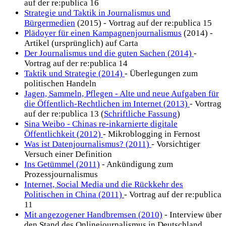
auf der re:publica 16
Strategie und Taktik in Journalismus und
Bürgermedien
(2015) - Vortrag auf der re:publica 15
Plädoyer für einen Kampagnenjournalismus
(2014) -
Artikel (ursprünglich) auf Carta
Der Journalismus und die guten Sachen (2014)
-
Vortrag auf der re:publica 14
Taktik und Strategie (2014)
- Überlegungen zum
politischen Handeln
Jagen, Sammeln, Pflegen - Alte und neue Aufgaben für
die Öffentlich-Rechtlichen im Internet (2013)
- Vortrag
auf der re:publica 13 (
Schriftliche Fassung
)
Sina Weibo - Chinas re-inkarnierte digitale
Öffentlichkeit (2012)
- Mikroblogging in Fernost
Was ist Datenjournalismus? (2011)
- Vorsichtiger
Versuch einer Definition
Ins Getümmel (2011)
- Ankündigung zum
Prozessjournalismus
Internet, Social Media und die Rückkehr des
Politischen in China (2011)
- Vortrag auf der re:publica
11
Mit angezogener Handbremsen (2010)
- Interview über
den Stand des Onlinejournalismus in Deutschland