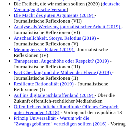
Die Freiheit, die wir meinen sollten (2020) (
deutsche
Version
/
englische Version
)
Die Macht des guten Arguments (2019)
-
Journalistische Reflexionen (VII)
Analyse als Werkzeug journalistischer Arbeit (2019)
-
Journalistische Reflexionen (VI)
Anschaulichkeit, Storys, Relotius (2019)
-
Journalistische Reflexionen (V)
Meinungen vs. Fakten (2019)
- Journalistische
Reflexionen (IV)
Transparenz, Augenhöhe oder Respekt? (2019)
-
Journalistische Reflexionen (III)
Fact Checking und die Mühen der Ebene (2019)
-
Journalistische Reflexionen (II)
Resiliente Rationalität (2019)
- Journalistische
Reflexionen (I)
Auf ins digitale Schlaraffenland (2019)
- Über die
Zukunft öffentlich-rechtlicher Mediatheken
Öffentlich-rechtlicher Rundfunk: Offenes Gespräch
unter Freunden (2018)
- Vortrag auf der re:publica 18
Prinzip Universalität - Warum wir die
"Zwangsgebühren" verteidigen sollten (2016)
- Vortrag