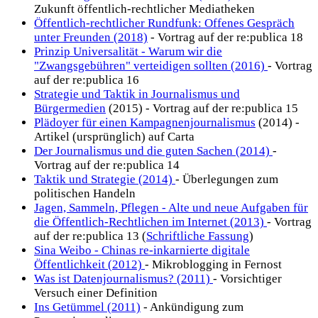
Zukunft öffentlich-rechtlicher Mediatheken
Öffentlich-rechtlicher Rundfunk: Offenes Gespräch
unter Freunden (2018)
- Vortrag auf der re:publica 18
Prinzip Universalität - Warum wir die
"Zwangsgebühren" verteidigen sollten (2016)
- Vortrag
auf der re:publica 16
Strategie und Taktik in Journalismus und
Bürgermedien
(2015) - Vortrag auf der re:publica 15
Plädoyer für einen Kampagnenjournalismus
(2014) -
Artikel (ursprünglich) auf Carta
Der Journalismus und die guten Sachen (2014)
-
Vortrag auf der re:publica 14
Taktik und Strategie (2014)
- Überlegungen zum
politischen Handeln
Jagen, Sammeln, Pflegen - Alte und neue Aufgaben für
die Öffentlich-Rechtlichen im Internet (2013)
- Vortrag
auf der re:publica 13 (
Schriftliche Fassung
)
Sina Weibo - Chinas re-inkarnierte digitale
Öffentlichkeit (2012)
- Mikroblogging in Fernost
Was ist Datenjournalismus? (2011)
- Vorsichtiger
Versuch einer Definition
Ins Getümmel (2011)
- Ankündigung zum