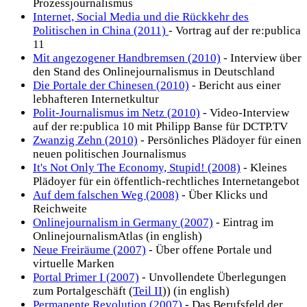
Prozessjournalismus
Internet, Social Media und die Rückkehr des
Politischen in China (2011)
- Vortrag auf der re:publica
11
Mit angezogener Handbremsen (2010)
- Interview über
den Stand des Onlinejournalismus in Deutschland
Die Portale der Chinesen (2010)
- Bericht aus einer
lebhafteren Internetkultur
Polit-Journalismus im Netz (2010)
- Video-Interview
auf der re:publica 10 mit Philipp Banse für DCTP.TV
Zwanzig Zehn (2010)
- Persönliches Plädoyer für einen
neuen politischen Journalismus
It's Not Only The Economy, Stupid! (2008)
- Kleines
Plädoyer für ein öffentlich-rechtliches Internetangebot
Auf dem falschen Weg (2008)
- Über Klicks und
Reichweite
Onlinejournalism in Germany (2007)
- Eintrag im
OnlinejournalismAtlas (in english)
Neue Freiräume (2007)
- Über offene Portale und
virtuelle Marken
Portal Primer I (2007)
- Unvollendete Überlegungen
zum Portalgeschäft (
Teil II
)) (in english)
Permanente Revolution (2007)
- Das Berufsfeld der