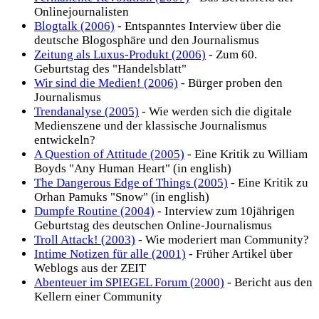
Onlinejournalisten
Blogtalk (2006)
- Entspanntes Interview über die
deutsche Blogosphäre und den Journalismus
Zeitung als Luxus-Produkt (2006)
- Zum 60.
Geburtstag des "Handelsblatt"
Wir sind die Medien! (2006)
- Bürger proben den
Journalismus
Trendanalyse (2005)
- Wie werden sich die digitale
Medienszene und der klassische Journalismus
entwickeln?
A Question of Attitude (2005)
- Eine Kritik zu William
Boyds "Any Human Heart" (in english)
The Dangerous Edge of Things (2005)
- Eine Kritik zu
Orhan Pamuks "Snow" (in english)
Dumpfe Routine (2004)
- Interview zum 10jährigen
Geburtstag des deutschen Online-Journalismus
Troll Attack! (2003)
- Wie moderiert man Community?
Intime Notizen für alle (2001)
- Früher Artikel über
Weblogs aus der ZEIT
Abenteuer im SPIEGEL Forum (2000)
- Bericht aus den
Kellern einer Community