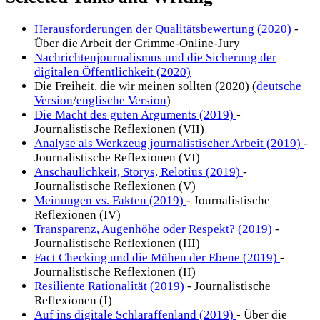
Herausforderungen der Qualitätsbewertung (2020)
-
Über die Arbeit der Grimme-Online-Jury
Nachrichtenjournalismus und die Sicherung der
digitalen Öffentlichkeit (2020)
Die Freiheit, die wir meinen sollten (2020) (
deutsche
Version
/
englische Version
)
Die Macht des guten Arguments (2019)
-
Journalistische Reflexionen (VII)
Analyse als Werkzeug journalistischer Arbeit (2019)
-
Journalistische Reflexionen (VI)
Anschaulichkeit, Storys, Relotius (2019)
-
Journalistische Reflexionen (V)
Meinungen vs. Fakten (2019)
- Journalistische
Reflexionen (IV)
Transparenz, Augenhöhe oder Respekt? (2019)
-
Journalistische Reflexionen (III)
Fact Checking und die Mühen der Ebene (2019)
-
Journalistische Reflexionen (II)
Resiliente Rationalität (2019)
- Journalistische
Reflexionen (I)
Auf ins digitale Schlaraffenland (2019)
- Über die