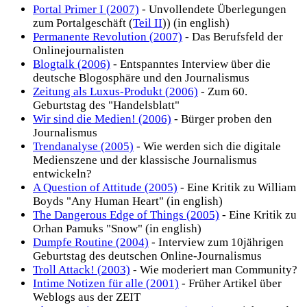
Portal Primer I (2007)
- Unvollendete Überlegungen
zum Portalgeschäft (
Teil II
)) (in english)
Permanente Revolution (2007)
- Das Berufsfeld der
Onlinejournalisten
Blogtalk (2006)
- Entspanntes Interview über die
deutsche Blogosphäre und den Journalismus
Zeitung als Luxus-Produkt (2006)
- Zum 60.
Geburtstag des "Handelsblatt"
Wir sind die Medien! (2006)
- Bürger proben den
Journalismus
Trendanalyse (2005)
- Wie werden sich die digitale
Medienszene und der klassische Journalismus
entwickeln?
A Question of Attitude (2005)
- Eine Kritik zu William
Boyds "Any Human Heart" (in english)
The Dangerous Edge of Things (2005)
- Eine Kritik zu
Orhan Pamuks "Snow" (in english)
Dumpfe Routine (2004)
- Interview zum 10jährigen
Geburtstag des deutschen Online-Journalismus
Troll Attack! (2003)
- Wie moderiert man Community?
Intime Notizen für alle (2001)
- Früher Artikel über
Weblogs aus der ZEIT