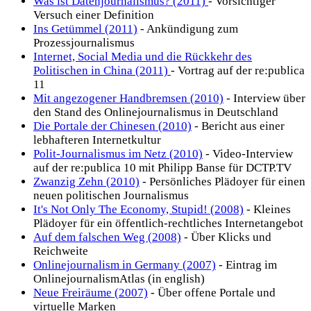
Was ist Datenjournalismus? (2011)
- Vorsichtiger
Versuch einer Definition
Ins Getümmel (2011)
- Ankündigung zum
Prozessjournalismus
Internet, Social Media und die Rückkehr des
Politischen in China (2011)
- Vortrag auf der re:publica
11
Mit angezogener Handbremsen (2010)
- Interview über
den Stand des Onlinejournalismus in Deutschland
Die Portale der Chinesen (2010)
- Bericht aus einer
lebhafteren Internetkultur
Polit-Journalismus im Netz (2010)
- Video-Interview
auf der re:publica 10 mit Philipp Banse für DCTP.TV
Zwanzig Zehn (2010)
- Persönliches Plädoyer für einen
neuen politischen Journalismus
It's Not Only The Economy, Stupid! (2008)
- Kleines
Plädoyer für ein öffentlich-rechtliches Internetangebot
Auf dem falschen Weg (2008)
- Über Klicks und
Reichweite
Onlinejournalism in Germany (2007)
- Eintrag im
OnlinejournalismAtlas (in english)
Neue Freiräume (2007)
- Über offene Portale und
virtuelle Marken