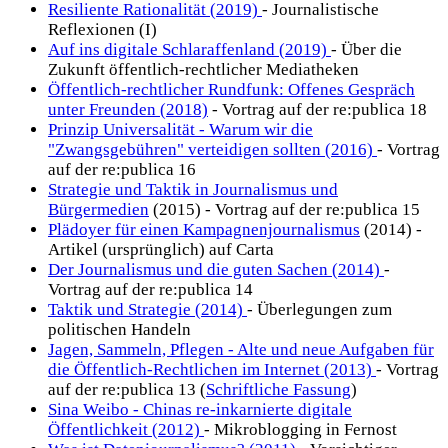
Resiliente Rationalität (2019)
- Journalistische
Reflexionen (I)
Auf ins digitale Schlaraffenland (2019)
- Über die
Zukunft öffentlich-rechtlicher Mediatheken
Öffentlich-rechtlicher Rundfunk: Offenes Gespräch
unter Freunden (2018)
- Vortrag auf der re:publica 18
Prinzip Universalität - Warum wir die
"Zwangsgebühren" verteidigen sollten (2016)
- Vortrag
auf der re:publica 16
Strategie und Taktik in Journalismus und
Bürgermedien
(2015) - Vortrag auf der re:publica 15
Plädoyer für einen Kampagnenjournalismus
(2014) -
Artikel (ursprünglich) auf Carta
Der Journalismus und die guten Sachen (2014)
-
Vortrag auf der re:publica 14
Taktik und Strategie (2014)
- Überlegungen zum
politischen Handeln
Jagen, Sammeln, Pflegen - Alte und neue Aufgaben für
die Öffentlich-Rechtlichen im Internet (2013)
- Vortrag
auf der re:publica 13 (
Schriftliche Fassung
)
Sina Weibo - Chinas re-inkarnierte digitale
Öffentlichkeit (2012)
- Mikroblogging in Fernost