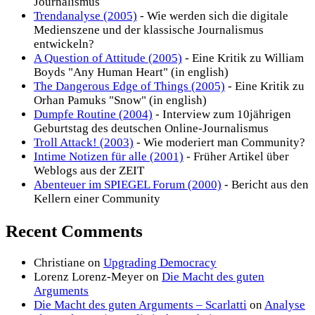
Journalismus
Trendanalyse (2005)
- Wie werden sich die digitale
Medienszene und der klassische Journalismus
entwickeln?
A Question of Attitude (2005)
- Eine Kritik zu William
Boyds "Any Human Heart" (in english)
The Dangerous Edge of Things (2005)
- Eine Kritik zu
Orhan Pamuks "Snow" (in english)
Dumpfe Routine (2004)
- Interview zum 10jährigen
Geburtstag des deutschen Online-Journalismus
Troll Attack! (2003)
- Wie moderiert man Community?
Intime Notizen für alle (2001)
- Früher Artikel über
Weblogs aus der ZEIT
Abenteuer im SPIEGEL Forum (2000)
- Bericht aus den
Kellern einer Community
Recent Comments
Christiane
on
Upgrading Democracy
Lorenz Lorenz-Meyer
on
Die Macht des guten
Arguments
Die Macht des guten Arguments – Scarlatti
on
Analyse