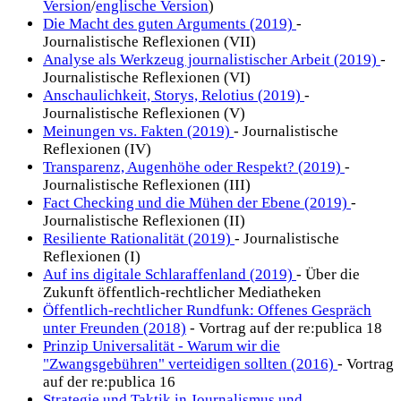
Version
/
englische Version
)
Die Macht des guten Arguments (2019)
-
Journalistische Reflexionen (VII)
Analyse als Werkzeug journalistischer Arbeit (2019)
-
Journalistische Reflexionen (VI)
Anschaulichkeit, Storys, Relotius (2019)
-
Journalistische Reflexionen (V)
Meinungen vs. Fakten (2019)
- Journalistische
Reflexionen (IV)
Transparenz, Augenhöhe oder Respekt? (2019)
-
Journalistische Reflexionen (III)
Fact Checking und die Mühen der Ebene (2019)
-
Journalistische Reflexionen (II)
Resiliente Rationalität (2019)
- Journalistische
Reflexionen (I)
Auf ins digitale Schlaraffenland (2019)
- Über die
Zukunft öffentlich-rechtlicher Mediatheken
Öffentlich-rechtlicher Rundfunk: Offenes Gespräch
unter Freunden (2018)
- Vortrag auf der re:publica 18
Prinzip Universalität - Warum wir die
"Zwangsgebühren" verteidigen sollten (2016)
- Vortrag
auf der re:publica 16
Strategie und Taktik in Journalismus und