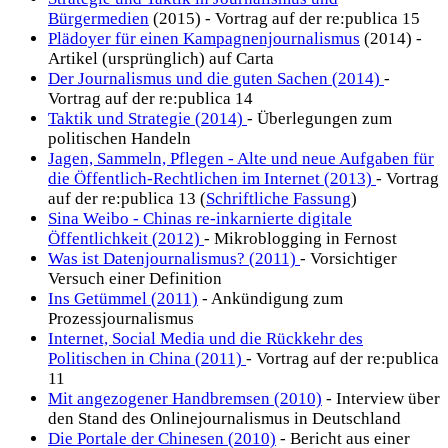
Bürgermedien
(2015) - Vortrag auf der re:publica 15
Plädoyer für einen Kampagnenjournalismus
(2014) -
Artikel (ursprünglich) auf Carta
Der Journalismus und die guten Sachen (2014)
-
Vortrag auf der re:publica 14
Taktik und Strategie (2014)
- Überlegungen zum
politischen Handeln
Jagen, Sammeln, Pflegen - Alte und neue Aufgaben für
die Öffentlich-Rechtlichen im Internet (2013)
- Vortrag
auf der re:publica 13 (
Schriftliche Fassung
)
Sina Weibo - Chinas re-inkarnierte digitale
Öffentlichkeit (2012)
- Mikroblogging in Fernost
Was ist Datenjournalismus? (2011)
- Vorsichtiger
Versuch einer Definition
Ins Getümmel (2011)
- Ankündigung zum
Prozessjournalismus
Internet, Social Media und die Rückkehr des
Politischen in China (2011)
- Vortrag auf der re:publica
11
Mit angezogener Handbremsen (2010)
- Interview über
den Stand des Onlinejournalismus in Deutschland
Die Portale der Chinesen (2010)
- Bericht aus einer