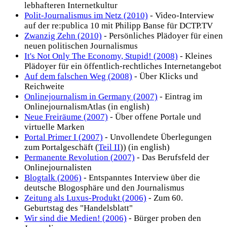
lebhafteren Internetkultur
Polit-Journalismus im Netz (2010)
- Video-Interview
auf der re:publica 10 mit Philipp Banse für DCTP.TV
Zwanzig Zehn (2010)
- Persönliches Plädoyer für einen
neuen politischen Journalismus
It's Not Only The Economy, Stupid! (2008)
- Kleines
Plädoyer für ein öffentlich-rechtliches Internetangebot
Auf dem falschen Weg (2008)
- Über Klicks und
Reichweite
Onlinejournalism in Germany (2007)
- Eintrag im
OnlinejournalismAtlas (in english)
Neue Freiräume (2007)
- Über offene Portale und
virtuelle Marken
Portal Primer I (2007)
- Unvollendete Überlegungen
zum Portalgeschäft (
Teil II
)) (in english)
Permanente Revolution (2007)
- Das Berufsfeld der
Onlinejournalisten
Blogtalk (2006)
- Entspanntes Interview über die
deutsche Blogosphäre und den Journalismus
Zeitung als Luxus-Produkt (2006)
- Zum 60.
Geburtstag des "Handelsblatt"
Wir sind die Medien! (2006)
- Bürger proben den