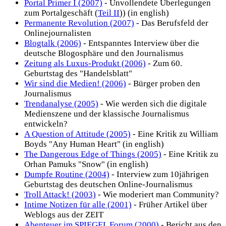
Portal Primer I (2007)
- Unvollendete Überlegungen
zum Portalgeschäft (
Teil II
)) (in english)
Permanente Revolution (2007)
- Das Berufsfeld der
Onlinejournalisten
Blogtalk (2006)
- Entspanntes Interview über die
deutsche Blogosphäre und den Journalismus
Zeitung als Luxus-Produkt (2006)
- Zum 60.
Geburtstag des "Handelsblatt"
Wir sind die Medien! (2006)
- Bürger proben den
Journalismus
Trendanalyse (2005)
- Wie werden sich die digitale
Medienszene und der klassische Journalismus
entwickeln?
A Question of Attitude (2005)
- Eine Kritik zu William
Boyds "Any Human Heart" (in english)
The Dangerous Edge of Things (2005)
- Eine Kritik zu
Orhan Pamuks "Snow" (in english)
Dumpfe Routine (2004)
- Interview zum 10jährigen
Geburtstag des deutschen Online-Journalismus
Troll Attack! (2003)
- Wie moderiert man Community?
Intime Notizen für alle (2001)
- Früher Artikel über
Weblogs aus der ZEIT
Abenteuer im SPIEGEL Forum (2000)
- Bericht aus den