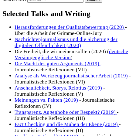
Selected Talks and Writing
Herausforderungen der Qualitätsbewertung (2020)
-
Über die Arbeit der Grimme-Online-Jury
Nachrichtenjournalismus und die Sicherung der
digitalen Öffentlichkeit (2020)
Die Freiheit, die wir meinen sollten (2020) (
deutsche
Version
/
englische Version
)
Die Macht des guten Arguments (2019)
-
Journalistische Reflexionen (VII)
Analyse als Werkzeug journalistischer Arbeit (2019)
-
Journalistische Reflexionen (VI)
Anschaulichkeit, Storys, Relotius (2019)
-
Journalistische Reflexionen (V)
Meinungen vs. Fakten (2019)
- Journalistische
Reflexionen (IV)
Transparenz, Augenhöhe oder Respekt? (2019)
-
Journalistische Reflexionen (III)
Fact Checking und die Mühen der Ebene (2019)
-
Journalistische Reflexionen (II)