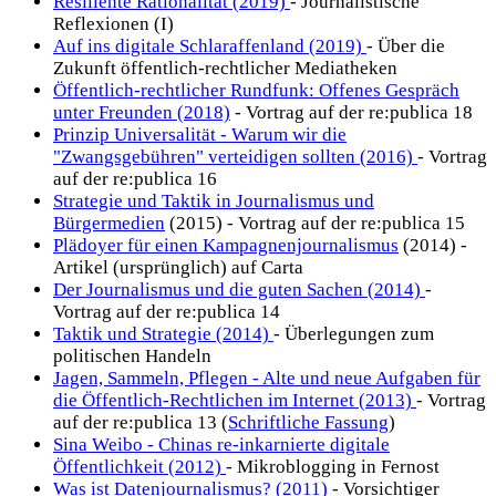
Resiliente Rationalität (2019)
- Journalistische
Reflexionen (I)
Auf ins digitale Schlaraffenland (2019)
- Über die
Zukunft öffentlich-rechtlicher Mediatheken
Öffentlich-rechtlicher Rundfunk: Offenes Gespräch
unter Freunden (2018)
- Vortrag auf der re:publica 18
Prinzip Universalität - Warum wir die
"Zwangsgebühren" verteidigen sollten (2016)
- Vortrag
auf der re:publica 16
Strategie und Taktik in Journalismus und
Bürgermedien
(2015) - Vortrag auf der re:publica 15
Plädoyer für einen Kampagnenjournalismus
(2014) -
Artikel (ursprünglich) auf Carta
Der Journalismus und die guten Sachen (2014)
-
Vortrag auf der re:publica 14
Taktik und Strategie (2014)
- Überlegungen zum
politischen Handeln
Jagen, Sammeln, Pflegen - Alte und neue Aufgaben für
die Öffentlich-Rechtlichen im Internet (2013)
- Vortrag
auf der re:publica 13 (
Schriftliche Fassung
)
Sina Weibo - Chinas re-inkarnierte digitale
Öffentlichkeit (2012)
- Mikroblogging in Fernost
Was ist Datenjournalismus? (2011)
- Vorsichtiger