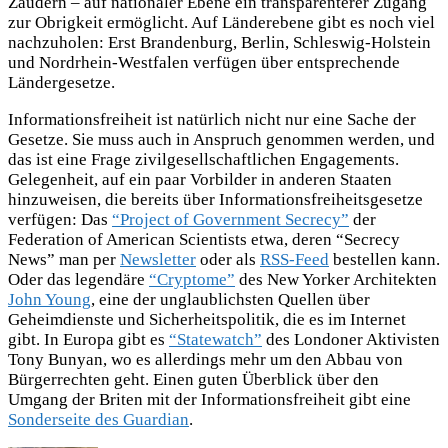
Zaudern – auf nationaler Ebene ein transparenterer Zugang
zur Obrigkeit ermöglicht. Auf Länderebene gibt es noch viel
nachzuholen: Erst Brandenburg, Berlin, Schleswig-Holstein
und Nordrhein-Westfalen verfügen über entsprechende
Ländergesetze.
Informationsfreiheit ist natürlich nicht nur eine Sache der
Gesetze. Sie muss auch in Anspruch genommen werden, und
das ist eine Frage zivilgesellschaftlichen Engagements.
Gelegenheit, auf ein paar Vorbilder in anderen Staaten
hinzuweisen, die bereits über Informationsfreiheitsgesetze
verfügen: Das
“Project of Government Secrecy”
der
Federation of American Scientists etwa, deren “Secrecy
News” man per
Newsletter
oder als
RSS-Feed
bestellen kann.
Oder das legendäre
“Cryptome”
des New Yorker Architekten
John Young
, eine der unglaublichsten Quellen über
Geheimdienste und Sicherheitspolitik, die es im Internet
gibt. In Europa gibt es
“Statewatch”
des Londoner Aktivisten
Tony Bunyan, wo es allerdings mehr um den Abbau von
Bürgerrechten geht. Einen guten Überblick über den
Umgang der Briten mit der Informationsfreiheit gibt eine
Sonderseite des Guardian
.