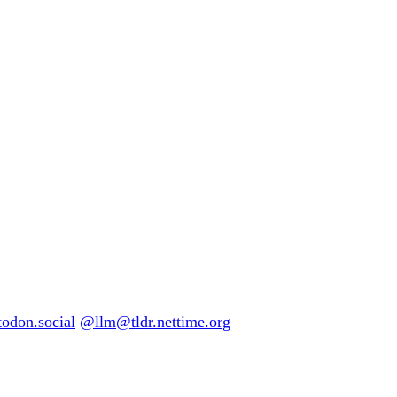
don.social
@llm@tldr.nettime.org