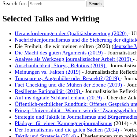
Search for:
Selected Talks and Writing
Herausforderungen der Qualitätsbewertung (2020)
- Ü
Nachrichtenjournalismus und die Sicherung der digital
Die Freiheit, die wir meinen sollten (2020) (
deutsche V
Die Macht des guten Arguments (2019)
- Journalistis
Analyse als Werkzeug journalistischer Arbeit (2019)
-
Anschaulichkeit, Storys, Relotius (2019)
- Journalisti
Meinungen vs. Fakten (2019)
- Journalistische Reflex
Transparenz, Augenhöhe oder Respekt? (2019)
- Journ
Fact Checking und die Mühen der Ebene (2019)
- Jour
Resiliente Rationalität (2019)
- Journalistische Reflexi
Auf ins digitale Schlaraffenland (2019)
- Über die Zuk
Öffentlich-rechtlicher Rundfunk: Offenes Gespräch un
Prinzip Universalität - Warum wir die "Zwangsgebühre
Strategie und Taktik in Journalismus und Bürgermedie
Plädoyer für einen Kampagnenjournalismus
(2014) - Ar
Der Journalismus und die guten Sachen (2014)
- Vortr
Taktik und Strategie (2014)
- Überlegungen zum polit