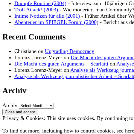
Dumpfe Routine (2004)
- Interview zum 10jährigen Ge
Troll Attack! (2003)
- Wie moderiert man Community
Intime Notizen für alle (2001)
- Früher Artikel über W
Abenteuer im SPIEGEL Forum (2000)
- Bericht aus d
Recent Comments
Christiane
on
Upgrading Democracy
Lorenz Lorenz-Meyer
on
Die Macht des guten Argume
Die Macht des guten Arguments – Scarlatti
on
Analyse
Lorenz Lorenz-Meyer
on
Analyse als Werkzeug journal
Analyse als Werkzeug journalistischer Arbeit – Scarlatt
Archiv
Archiv
Privacy & Cookies: This site uses cookies. By continuing to 
To find out more, including how to control cookies, see her