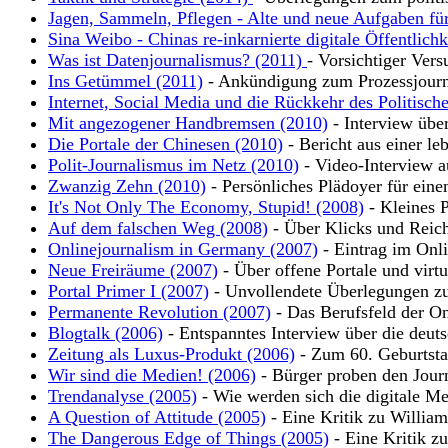
Jagen, Sammeln, Pflegen - Alte und neue Aufgaben für
Sina Weibo - Chinas re-inkarnierte digitale Öffentlich
Was ist Datenjournalismus? (2011)
- Vorsichtiger Vers
Ins Getümmel (2011)
- Ankündigung zum Prozessjour
Internet, Social Media und die Rückkehr des Politisch
Mit angezogener Handbremsen (2010)
- Interview übe
Die Portale der Chinesen (2010)
- Bericht aus einer leb
Polit-Journalismus im Netz (2010)
- Video-Interview a
Zwanzig Zehn (2010)
- Persönliches Plädoyer für eine
It's Not Only The Economy, Stupid! (2008)
- Kleines P
Auf dem falschen Weg (2008)
- Über Klicks und Reic
Onlinejournalism in Germany (2007)
- Eintrag im Onli
Neue Freiräume (2007)
- Über offene Portale und virt
Portal Primer I (2007)
- Unvollendete Überlegungen zu
Permanente Revolution (2007)
- Das Berufsfeld der On
Blogtalk (2006)
- Entspanntes Interview über die deut
Zeitung als Luxus-Produkt (2006)
- Zum 60. Geburtsta
Wir sind die Medien! (2006)
- Bürger proben den Jour
Trendanalyse (2005)
- Wie werden sich die digitale Me
A Question of Attitude (2005)
- Eine Kritik zu Willia
The Dangerous Edge of Things (2005)
- Eine Kritik z