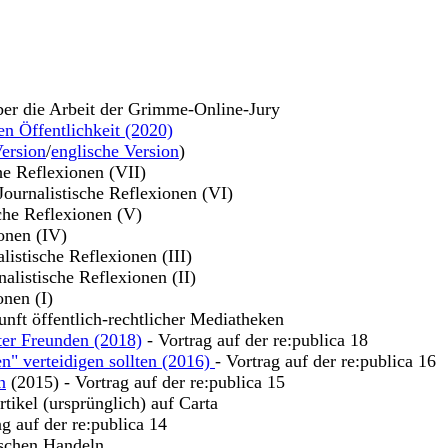
ber die Arbeit der Grimme-Online-Jury
en Öffentlichkeit (2020)
ersion
/
englische Version
)
che Reflexionen (VII)
 Journalistische Reflexionen (VI)
sche Reflexionen (V)
ionen (IV)
alistische Reflexionen (III)
nalistische Reflexionen (II)
onen (I)
unft öffentlich-rechtlicher Mediatheken
ter Freunden (2018)
- Vortrag auf der re:publica 18
n" verteidigen sollten (2016)
- Vortrag auf der re:publica 16
n
(2015) - Vortrag auf der re:publica 15
tikel (ursprünglich) auf Carta
ag auf der re:publica 14
ischen Handeln