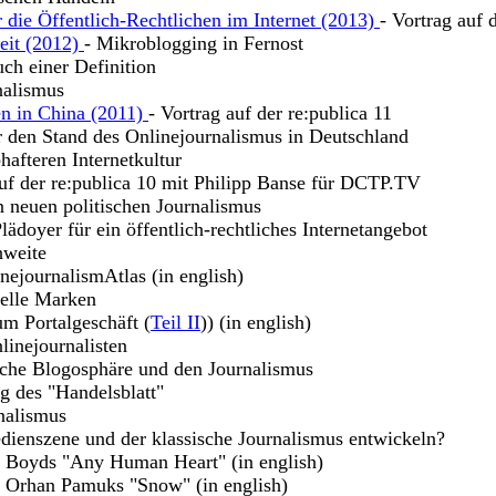
 die Öffentlich-Rechtlichen im Internet (2013)
- Vortrag auf 
keit (2012)
- Mikroblogging in Fernost
uch einer Definition
nalismus
en in China (2011)
- Vortrag auf der re:publica 11
r den Stand des Onlinejournalismus in Deutschland
hafteren Internetkultur
uf der re:publica 10 mit Philipp Banse für DCTP.TV
n neuen politischen Journalismus
lädoyer für ein öffentlich-rechtliches Internetangebot
hweite
nejournalismAtlas (in english)
uelle Marken
m Portalgeschäft (
Teil II
)) (in english)
linejournalisten
sche Blogosphäre und den Journalismus
g des "Handelsblatt"
nalismus
dienszene und der klassische Journalismus entwickeln?
m Boyds "Any Human Heart" (in english)
u Orhan Pamuks "Snow" (in english)