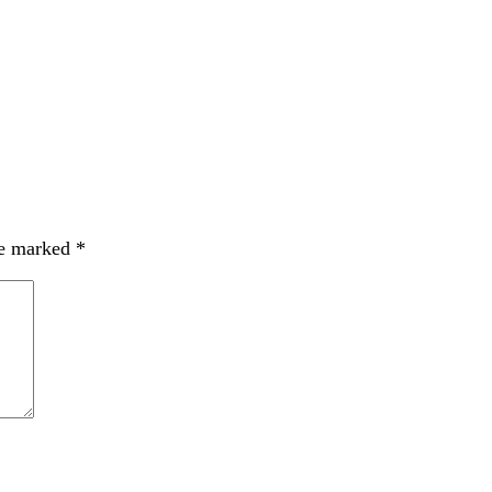
re marked
*