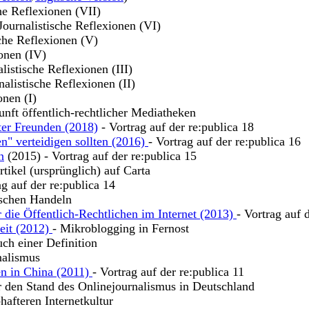
che Reflexionen (VII)
 Journalistische Reflexionen (VI)
sche Reflexionen (V)
ionen (IV)
alistische Reflexionen (III)
nalistische Reflexionen (II)
onen (I)
unft öffentlich-rechtlicher Mediatheken
ter Freunden (2018)
- Vortrag auf der re:publica 18
n" verteidigen sollten (2016)
- Vortrag auf der re:publica 16
n
(2015) - Vortrag auf der re:publica 15
tikel (ursprünglich) auf Carta
ag auf der re:publica 14
ischen Handeln
 die Öffentlich-Rechtlichen im Internet (2013)
- Vortrag auf 
keit (2012)
- Mikroblogging in Fernost
uch einer Definition
nalismus
en in China (2011)
- Vortrag auf der re:publica 11
r den Stand des Onlinejournalismus in Deutschland
hafteren Internetkultur