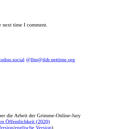
e next time I comment.
don.social
@llm@tldr.nettime.org
ber die Arbeit der Grimme-Online-Jury
en Öffentlichkeit (2020)
ersion
/
englische Version
)