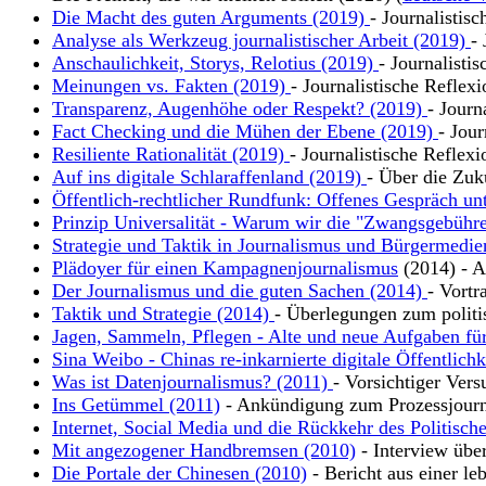
Die Macht des guten Arguments (2019)
- Journalistis
Analyse als Werkzeug journalistischer Arbeit (2019)
-
Anschaulichkeit, Storys, Relotius (2019)
- Journalisti
Meinungen vs. Fakten (2019)
- Journalistische Reflex
Transparenz, Augenhöhe oder Respekt? (2019)
- Journ
Fact Checking und die Mühen der Ebene (2019)
- Jour
Resiliente Rationalität (2019)
- Journalistische Reflexi
Auf ins digitale Schlaraffenland (2019)
- Über die Zuk
Öffentlich-rechtlicher Rundfunk: Offenes Gespräch un
Prinzip Universalität - Warum wir die "Zwangsgebühre
Strategie und Taktik in Journalismus und Bürgermedie
Plädoyer für einen Kampagnenjournalismus
(2014) - Ar
Der Journalismus und die guten Sachen (2014)
- Vortr
Taktik und Strategie (2014)
- Überlegungen zum polit
Jagen, Sammeln, Pflegen - Alte und neue Aufgaben für
Sina Weibo - Chinas re-inkarnierte digitale Öffentlich
Was ist Datenjournalismus? (2011)
- Vorsichtiger Vers
Ins Getümmel (2011)
- Ankündigung zum Prozessjour
Internet, Social Media und die Rückkehr des Politisch
Mit angezogener Handbremsen (2010)
- Interview übe
Die Portale der Chinesen (2010)
- Bericht aus einer leb