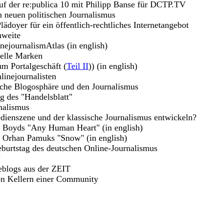
uf der re:publica 10 mit Philipp Banse für DCTP.TV
n neuen politischen Journalismus
lädoyer für ein öffentlich-rechtliches Internetangebot
hweite
nejournalismAtlas (in english)
uelle Marken
m Portalgeschäft (
Teil II
)) (in english)
linejournalisten
sche Blogosphäre und den Journalismus
g des "Handelsblatt"
nalismus
dienszene und der klassische Journalismus entwickeln?
m Boyds "Any Human Heart" (in english)
u Orhan Pamuks "Snow" (in english)
burtstag des deutschen Online-Journalismus
?
eblogs aus der ZEIT
en Kellern einer Community