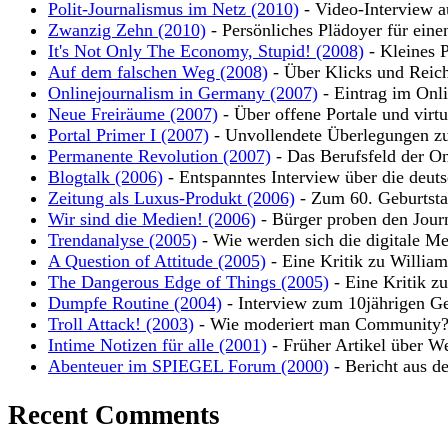
Polit-Journalismus im Netz (2010)
- Video-Interview a
Zwanzig Zehn (2010)
- Persönliches Plädoyer für eine
It's Not Only The Economy, Stupid! (2008)
- Kleines P
Auf dem falschen Weg (2008)
- Über Klicks und Reic
Onlinejournalism in Germany (2007)
- Eintrag im Onli
Neue Freiräume (2007)
- Über offene Portale und virt
Portal Primer I (2007)
- Unvollendete Überlegungen zu
Permanente Revolution (2007)
- Das Berufsfeld der On
Blogtalk (2006)
- Entspanntes Interview über die deut
Zeitung als Luxus-Produkt (2006)
- Zum 60. Geburtsta
Wir sind die Medien! (2006)
- Bürger proben den Jour
Trendanalyse (2005)
- Wie werden sich die digitale Me
A Question of Attitude (2005)
- Eine Kritik zu Willia
The Dangerous Edge of Things (2005)
- Eine Kritik z
Dumpfe Routine (2004)
- Interview zum 10jährigen Ge
Troll Attack! (2003)
- Wie moderiert man Community
Intime Notizen für alle (2001)
- Früher Artikel über W
Abenteuer im SPIEGEL Forum (2000)
- Bericht aus d
Recent Comments