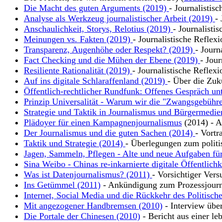
Die Macht des guten Arguments (2019)
- Journalistis
Analyse als Werkzeug journalistischer Arbeit (2019)
-
Anschaulichkeit, Storys, Relotius (2019)
- Journalisti
Meinungen vs. Fakten (2019)
- Journalistische Reflex
Transparenz, Augenhöhe oder Respekt? (2019)
- Journ
Fact Checking und die Mühen der Ebene (2019)
- Jour
Resiliente Rationalität (2019)
- Journalistische Reflexi
Auf ins digitale Schlaraffenland (2019)
- Über die Zuk
Öffentlich-rechtlicher Rundfunk: Offenes Gespräch un
Prinzip Universalität - Warum wir die "Zwangsgebühre
Strategie und Taktik in Journalismus und Bürgermedie
Plädoyer für einen Kampagnenjournalismus
(2014) - Ar
Der Journalismus und die guten Sachen (2014)
- Vortr
Taktik und Strategie (2014)
- Überlegungen zum polit
Jagen, Sammeln, Pflegen - Alte und neue Aufgaben für
Sina Weibo - Chinas re-inkarnierte digitale Öffentlich
Was ist Datenjournalismus? (2011)
- Vorsichtiger Vers
Ins Getümmel (2011)
- Ankündigung zum Prozessjour
Internet, Social Media und die Rückkehr des Politisch
Mit angezogener Handbremsen (2010)
- Interview übe
Die Portale der Chinesen (2010)
- Bericht aus einer leb