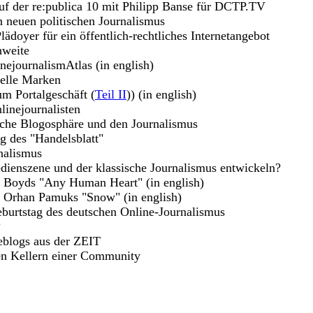
uf der re:publica 10 mit Philipp Banse für DCTP.TV
n neuen politischen Journalismus
lädoyer für ein öffentlich-rechtliches Internetangebot
hweite
nejournalismAtlas (in english)
uelle Marken
m Portalgeschäft (
Teil II
)) (in english)
linejournalisten
sche Blogosphäre und den Journalismus
g des "Handelsblatt"
nalismus
dienszene und der klassische Journalismus entwickeln?
m Boyds "Any Human Heart" (in english)
u Orhan Pamuks "Snow" (in english)
burtstag des deutschen Online-Journalismus
?
eblogs aus der ZEIT
en Kellern einer Community