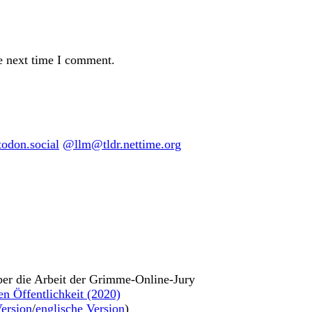
e next time I comment.
don.social
@llm@tldr.nettime.org
ber die Arbeit der Grimme-Online-Jury
en Öffentlichkeit (2020)
ersion
/
englische Version
)