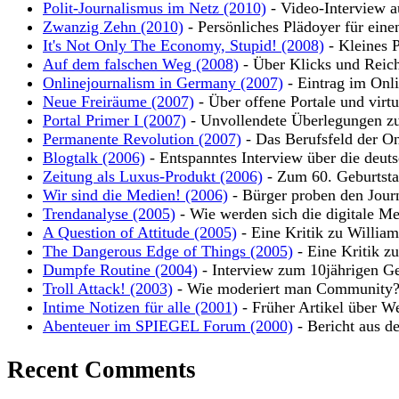
Polit-Journalismus im Netz (2010)
- Video-Interview a
Zwanzig Zehn (2010)
- Persönliches Plädoyer für eine
It's Not Only The Economy, Stupid! (2008)
- Kleines P
Auf dem falschen Weg (2008)
- Über Klicks und Reic
Onlinejournalism in Germany (2007)
- Eintrag im Onli
Neue Freiräume (2007)
- Über offene Portale und virt
Portal Primer I (2007)
- Unvollendete Überlegungen zu
Permanente Revolution (2007)
- Das Berufsfeld der On
Blogtalk (2006)
- Entspanntes Interview über die deut
Zeitung als Luxus-Produkt (2006)
- Zum 60. Geburtsta
Wir sind die Medien! (2006)
- Bürger proben den Jour
Trendanalyse (2005)
- Wie werden sich die digitale Me
A Question of Attitude (2005)
- Eine Kritik zu Willia
The Dangerous Edge of Things (2005)
- Eine Kritik z
Dumpfe Routine (2004)
- Interview zum 10jährigen Ge
Troll Attack! (2003)
- Wie moderiert man Community
Intime Notizen für alle (2001)
- Früher Artikel über W
Abenteuer im SPIEGEL Forum (2000)
- Bericht aus d
Recent Comments