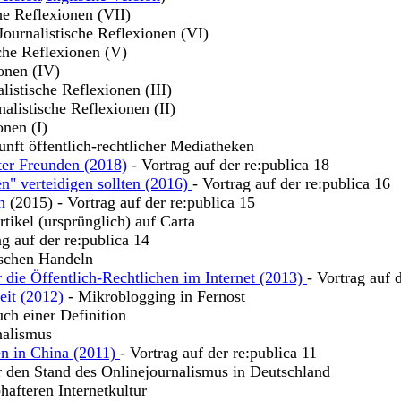
che Reflexionen (VII)
 Journalistische Reflexionen (VI)
sche Reflexionen (V)
ionen (IV)
alistische Reflexionen (III)
nalistische Reflexionen (II)
onen (I)
unft öffentlich-rechtlicher Mediatheken
ter Freunden (2018)
- Vortrag auf der re:publica 18
n" verteidigen sollten (2016)
- Vortrag auf der re:publica 16
n
(2015) - Vortrag auf der re:publica 15
tikel (ursprünglich) auf Carta
ag auf der re:publica 14
ischen Handeln
 die Öffentlich-Rechtlichen im Internet (2013)
- Vortrag auf 
keit (2012)
- Mikroblogging in Fernost
uch einer Definition
nalismus
en in China (2011)
- Vortrag auf der re:publica 11
r den Stand des Onlinejournalismus in Deutschland
hafteren Internetkultur