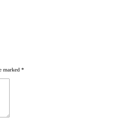
re marked
*