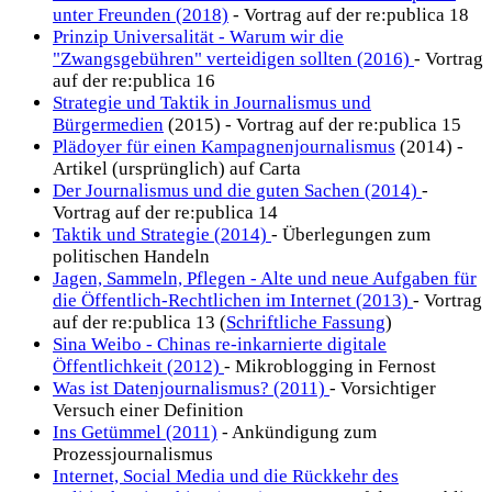
unter Freunden (2018)
- Vortrag auf der re:publica 18
Prinzip Universalität - Warum wir die
"Zwangsgebühren" verteidigen sollten (2016)
- Vortrag
auf der re:publica 16
Strategie und Taktik in Journalismus und
Bürgermedien
(2015) - Vortrag auf der re:publica 15
Plädoyer für einen Kampagnenjournalismus
(2014) -
Artikel (ursprünglich) auf Carta
Der Journalismus und die guten Sachen (2014)
-
Vortrag auf der re:publica 14
Taktik und Strategie (2014)
- Überlegungen zum
politischen Handeln
Jagen, Sammeln, Pflegen - Alte und neue Aufgaben für
die Öffentlich-Rechtlichen im Internet (2013)
- Vortrag
auf der re:publica 13 (
Schriftliche Fassung
)
Sina Weibo - Chinas re-inkarnierte digitale
Öffentlichkeit (2012)
- Mikroblogging in Fernost
Was ist Datenjournalismus? (2011)
- Vorsichtiger
Versuch einer Definition
Ins Getümmel (2011)
- Ankündigung zum
Prozessjournalismus
Internet, Social Media und die Rückkehr des