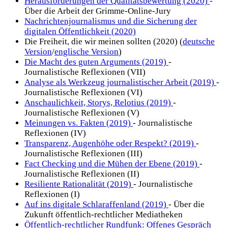
Herausforderungen der Qualitätsbewertung (2020)
-
Über die Arbeit der Grimme-Online-Jury
Nachrichtenjournalismus und die Sicherung der
digitalen Öffentlichkeit (2020)
Die Freiheit, die wir meinen sollten (2020) (
deutsche
Version
/
englische Version
)
Die Macht des guten Arguments (2019)
-
Journalistische Reflexionen (VII)
Analyse als Werkzeug journalistischer Arbeit (2019)
-
Journalistische Reflexionen (VI)
Anschaulichkeit, Storys, Relotius (2019)
-
Journalistische Reflexionen (V)
Meinungen vs. Fakten (2019)
- Journalistische
Reflexionen (IV)
Transparenz, Augenhöhe oder Respekt? (2019)
-
Journalistische Reflexionen (III)
Fact Checking und die Mühen der Ebene (2019)
-
Journalistische Reflexionen (II)
Resiliente Rationalität (2019)
- Journalistische
Reflexionen (I)
Auf ins digitale Schlaraffenland (2019)
- Über die
Zukunft öffentlich-rechtlicher Mediatheken
Öffentlich-rechtlicher Rundfunk: Offenes Gespräch