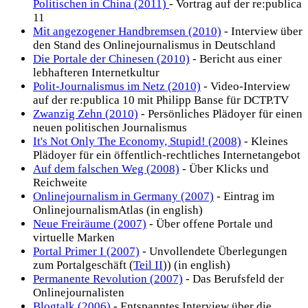
Politischen in China (2011)
- Vortrag auf der re:publica
11
Mit angezogener Handbremsen (2010)
- Interview über
den Stand des Onlinejournalismus in Deutschland
Die Portale der Chinesen (2010)
- Bericht aus einer
lebhafteren Internetkultur
Polit-Journalismus im Netz (2010)
- Video-Interview
auf der re:publica 10 mit Philipp Banse für DCTP.TV
Zwanzig Zehn (2010)
- Persönliches Plädoyer für einen
neuen politischen Journalismus
It's Not Only The Economy, Stupid! (2008)
- Kleines
Plädoyer für ein öffentlich-rechtliches Internetangebot
Auf dem falschen Weg (2008)
- Über Klicks und
Reichweite
Onlinejournalism in Germany (2007)
- Eintrag im
OnlinejournalismAtlas (in english)
Neue Freiräume (2007)
- Über offene Portale und
virtuelle Marken
Portal Primer I (2007)
- Unvollendete Überlegungen
zum Portalgeschäft (
Teil II
)) (in english)
Permanente Revolution (2007)
- Das Berufsfeld der
Onlinejournalisten
Blogtalk (2006)
- Entspanntes Interview über die