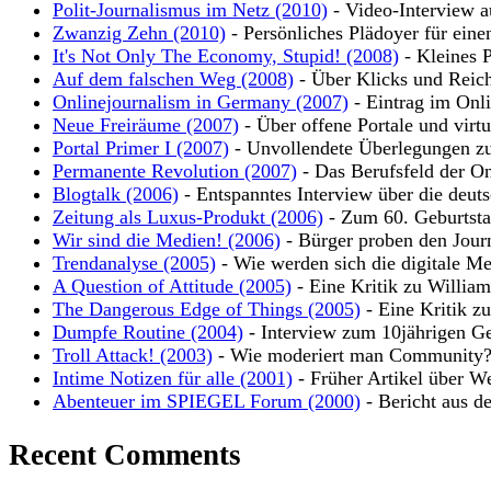
Polit-Journalismus im Netz (2010)
- Video-Interview a
Zwanzig Zehn (2010)
- Persönliches Plädoyer für eine
It's Not Only The Economy, Stupid! (2008)
- Kleines P
Auf dem falschen Weg (2008)
- Über Klicks und Reic
Onlinejournalism in Germany (2007)
- Eintrag im Onli
Neue Freiräume (2007)
- Über offene Portale und virt
Portal Primer I (2007)
- Unvollendete Überlegungen zu
Permanente Revolution (2007)
- Das Berufsfeld der On
Blogtalk (2006)
- Entspanntes Interview über die deut
Zeitung als Luxus-Produkt (2006)
- Zum 60. Geburtsta
Wir sind die Medien! (2006)
- Bürger proben den Jour
Trendanalyse (2005)
- Wie werden sich die digitale Me
A Question of Attitude (2005)
- Eine Kritik zu Willia
The Dangerous Edge of Things (2005)
- Eine Kritik z
Dumpfe Routine (2004)
- Interview zum 10jährigen Ge
Troll Attack! (2003)
- Wie moderiert man Community
Intime Notizen für alle (2001)
- Früher Artikel über W
Abenteuer im SPIEGEL Forum (2000)
- Bericht aus d
Recent Comments