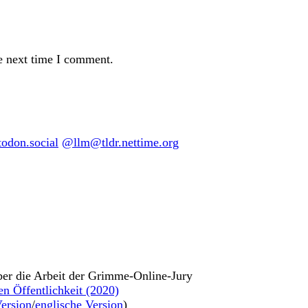
e next time I comment.
don.social
@llm@tldr.nettime.org
ber die Arbeit der Grimme-Online-Jury
en Öffentlichkeit (2020)
ersion
/
englische Version
)