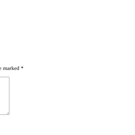
re marked
*