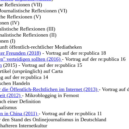
che Reflexionen (VII)
 Journalistische Reflexionen (VI)
sche Reflexionen (V)
ionen (IV)
alistische Reflexionen (III)
nalistische Reflexionen (II)
onen (I)
unft öffentlich-rechtlicher Mediatheken
ter Freunden (2018)
- Vortrag auf der re:publica 18
n" verteidigen sollten (2016)
- Vortrag auf der re:publica 16
n
(2015) - Vortrag auf der re:publica 15
tikel (ursprünglich) auf Carta
ag auf der re:publica 14
ischen Handeln
 die Öffentlich-Rechtlichen im Internet (2013)
- Vortrag auf 
keit (2012)
- Mikroblogging in Fernost
uch einer Definition
nalismus
en in China (2011)
- Vortrag auf der re:publica 11
r den Stand des Onlinejournalismus in Deutschland
hafteren Internetkultur