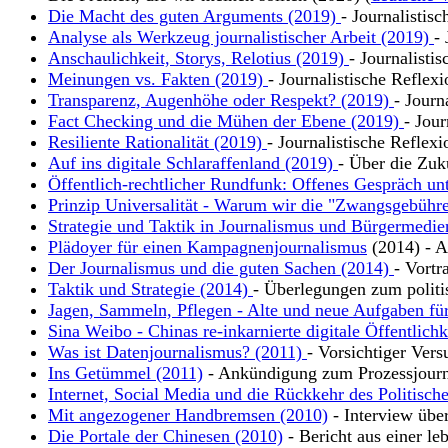
Die Macht des guten Arguments (2019)
- Journalistis
Analyse als Werkzeug journalistischer Arbeit (2019)
-
Anschaulichkeit, Storys, Relotius (2019)
- Journalisti
Meinungen vs. Fakten (2019)
- Journalistische Reflex
Transparenz, Augenhöhe oder Respekt? (2019)
- Journ
Fact Checking und die Mühen der Ebene (2019)
- Jour
Resiliente Rationalität (2019)
- Journalistische Reflexi
Auf ins digitale Schlaraffenland (2019)
- Über die Zuk
Öffentlich-rechtlicher Rundfunk: Offenes Gespräch un
Prinzip Universalität - Warum wir die "Zwangsgebühre
Strategie und Taktik in Journalismus und Bürgermedie
Plädoyer für einen Kampagnenjournalismus
(2014) - Ar
Der Journalismus und die guten Sachen (2014)
- Vortr
Taktik und Strategie (2014)
- Überlegungen zum polit
Jagen, Sammeln, Pflegen - Alte und neue Aufgaben für
Sina Weibo - Chinas re-inkarnierte digitale Öffentlich
Was ist Datenjournalismus? (2011)
- Vorsichtiger Vers
Ins Getümmel (2011)
- Ankündigung zum Prozessjour
Internet, Social Media und die Rückkehr des Politisch
Mit angezogener Handbremsen (2010)
- Interview übe
Die Portale der Chinesen (2010)
- Bericht aus einer leb