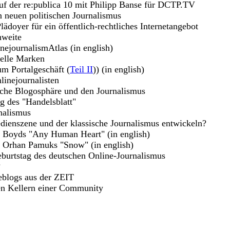
uf der re:publica 10 mit Philipp Banse für DCTP.TV
n neuen politischen Journalismus
lädoyer für ein öffentlich-rechtliches Internetangebot
hweite
nejournalismAtlas (in english)
uelle Marken
m Portalgeschäft (
Teil II
)) (in english)
linejournalisten
sche Blogosphäre und den Journalismus
g des "Handelsblatt"
nalismus
dienszene und der klassische Journalismus entwickeln?
m Boyds "Any Human Heart" (in english)
u Orhan Pamuks "Snow" (in english)
burtstag des deutschen Online-Journalismus
?
eblogs aus der ZEIT
en Kellern einer Community