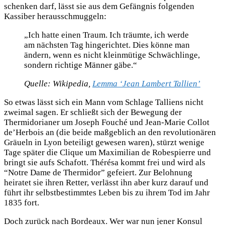
schenken darf, lässt sie aus dem Gefängnis folgenden
Kassiber herausschmuggeln:
„Ich hatte einen Traum. Ich träumte, ich werde
am nächsten Tag hingerichtet. Dies könne man
ändern, wenn es nicht kleinmütige Schwächlinge,
sondern richtige Männer gäbe.“
Quelle: Wikipedia,
Lemma ‘Jean Lambert Tallien’
So etwas lässt sich ein Mann vom Schlage Talliens nicht
zweimal sagen. Er schließt sich der Bewegung der
Thermidorianer um Joseph Fouché und Jean-Marie Collot
de’Herbois an (die beide maßgeblich an den revolutionären
Gräueln in Lyon beteiligt gewesen waren), stürzt wenige
Tage später die Clique um Maximilian de Robespierre und
bringt sie aufs Schafott. Thérésa kommt frei und wird als
“Notre Dame de Thermidor” gefeiert. Zur Belohnung
heiratet sie ihren Retter, verlässt ihn aber kurz darauf und
führt ihr selbstbestimmtes Leben bis zu ihrem Tod im Jahr
1835 fort.
Doch zurück nach Bordeaux. Wer war nun jener Konsul