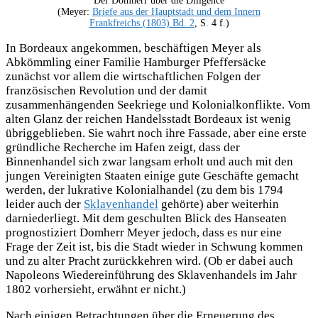
Der Domherr über die Diligence
(Meyer:
Briefe aus der Hauptstadt und dem Innern
Frankfreichs
(1803) Bd. 2
, S. 4 f.)
In Bordeaux angekommen, beschäftigen Meyer als
Abkömmling einer Familie Hamburger Pfeffersäcke
zunächst vor allem die wirtschaftlichen Folgen der
französischen Revolution und der damit
zusammenhängenden Seekriege und Kolonialkonflikte. Vom
alten Glanz der reichen Handelsstadt Bordeaux ist wenig
übriggeblieben. Sie wahrt noch ihre Fassade, aber eine erste
gründliche Recherche im Hafen zeigt, dass der
Binnenhandel sich zwar langsam erholt und auch mit den
jungen Vereinigten Staaten einige gute Geschäfte gemacht
werden, der lukrative Kolonialhandel (zu dem bis 1794
leider auch der
Sklavenhandel
gehörte) aber weiterhin
darniederliegt. Mit dem geschulten Blick des Hanseaten
prognostiziert Domherr Meyer jedoch, dass es nur eine
Frage der Zeit ist, bis die Stadt wieder in Schwung kommen
und zu alter Pracht zurückkehren wird. (Ob er dabei auch
Napoleons Wiedereinführung des Sklavenhandels im Jahr
1802 vorhersieht, erwähnt er nicht.)
Nach einigen Betrachtungen über die Erneuerung des