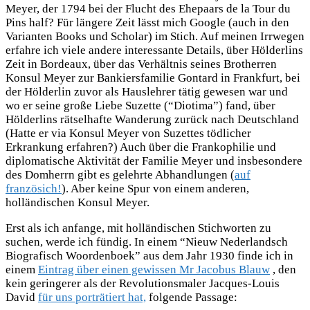
Meyer, der 1794 bei der Flucht des Ehepaars de la Tour du
Pins half? Für längere Zeit lässt mich Google (auch in den
Varianten Books und Scholar) im Stich. Auf meinen Irrwegen
erfahre ich viele andere interessante Details, über Hölderlins
Zeit in Bordeaux, über das Verhältnis seines Brotherren
Konsul Meyer zur Bankiersfamilie Gontard in Frankfurt, bei
der Hölderlin zuvor als Hauslehrer tätig gewesen war und
wo er seine große Liebe Suzette (“Diotima”) fand, über
Hölderlins rätselhafte Wanderung zurück nach Deutschland
(Hatte er via Konsul Meyer von Suzettes tödlicher
Erkrankung erfahren?) Auch über die Frankophilie und
diplomatische Aktivität der Familie Meyer und insbesondere
des Domherrn gibt es gelehrte Abhandlungen (
auf
französich!
). Aber keine Spur von einem anderen,
holländischen Konsul Meyer.
Erst als ich anfange, mit holländischen Stichworten zu
suchen, werde ich fündig. In einem “Nieuw Nederlandsch
Biografisch Woordenboek” aus dem Jahr 1930 finde ich in
einem
Eintrag über einen gewissen Mr Jacobus Blauw
, den
kein geringerer als der Revolutionsmaler Jacques-Louis
David
für uns porträtiert hat,
folgende Passage: