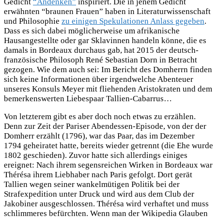
Gedicht
“Andenken”
inspiriert. Die in jenem Gedicht
erwähnten “braunen Frauen” haben in Literaturwissenschaft
und Philosophie
zu einigen Spekulationen Anlass gegeben
.
Dass es sich dabei möglicherweise um afrikanische
Hausangestellte oder gar Sklavinnen handeln könne, die es
damals in Bordeaux durchaus gab, hat 2015 der deutsch-
französische Philosoph René Sebastian Dorn in Betracht
gezogen. Wie dem auch sei: Im Bericht des Domherrn finden
sich keine Informationen über irgendwelche Abenteuer
unseres Konsuls Meyer mit fliehenden Aristokraten und dem
bemerkenswerten Liebespaar Tallien-Cabarrus…
Von letzterem gibt es aber doch noch etwas zu erzählen.
Denn zur Zeit der Pariser Abendessen-Episode, von der der
Domherr erzählt (1796), war das Paar, das im Dezember
1794 geheiratet hatte, bereits wieder getrennt (die Ehe wurde
1802 geschieden). Zuvor hatte sich allerdings einiges
ereignet: Nach ihrem segensreichen Wirken in Bordeaux war
Thérésa ihrem Liebhaber nach Paris gefolgt. Dort gerät
Tallien wegen seiner wankelmütigen Politik bei der
Strafexpedition unter Druck und wird aus dem Club der
Jakobiner ausgeschlossen. Thérésa wird verhaftet und muss
schlimmeres befürchten. Wenn man der Wikipedia Glauben