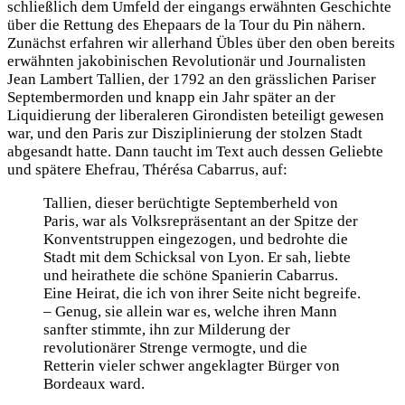
schließlich dem Umfeld der eingangs erwähnten Geschichte
über die Rettung des Ehepaars de la Tour du Pin nähern.
Zunächst erfahren wir allerhand Übles über den oben bereits
erwähnten jakobinischen Revolutionär und Journalisten
Jean Lambert Tallien, der 1792 an den grässlichen Pariser
Septembermorden und knapp ein Jahr später an der
Liquidierung der liberaleren Girondisten beteiligt gewesen
war, und den Paris zur Disziplinierung der stolzen Stadt
abgesandt hatte. Dann taucht im Text auch dessen Geliebte
und spätere Ehefrau, Thérésa Cabarrus, auf:
Tallien, dieser berüchtigte Septemberheld von
Paris, war als Volksrepräsentant an der Spitze der
Konventstruppen eingezogen, und bedrohte die
Stadt mit dem Schicksal von Lyon. Er sah, liebte
und heirathete die schöne Spanierin Cabarrus.
Eine Heirat, die ich von ihrer Seite nicht begreife.
– Genug, sie allein war es, welche ihren Mann
sanfter stimmte, ihn zur Milderung der
revolutionärer Strenge vermogte, und die
Retterin vieler schwer angeklagter Bürger von
Bordeaux ward.