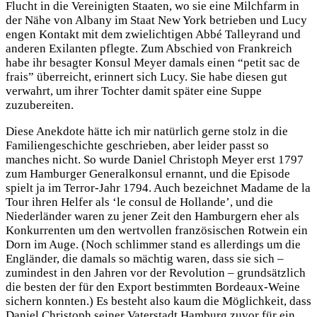
Flucht in die Vereinigten Staaten, wo sie eine Milchfarm in
der Nähe von Albany im Staat New York betrieben und Lucy
engen Kontakt mit dem zwielichtigen Abbé Talleyrand und
anderen Exilanten pflegte. Zum Abschied von Frankreich
habe ihr besagter Konsul Meyer damals einen “petit sac de
frais” überreicht, erinnert sich Lucy. Sie habe diesen gut
verwahrt, um ihrer Tochter damit später eine Suppe
zuzubereiten.
Diese Anekdote hätte ich mir natürlich gerne stolz in die
Familiengeschichte geschrieben, aber leider passt so
manches nicht. So wurde Daniel Christoph Meyer erst 1797
zum Hamburger Generalkonsul ernannt, und die Episode
spielt ja im Terror-Jahr 1794. Auch bezeichnet Madame de la
Tour ihren Helfer als ‘le consul de Hollande’, und die
Niederländer waren zu jener Zeit den Hamburgern eher als
Konkurrenten um den wertvollen französischen Rotwein ein
Dorn im Auge. (Noch schlimmer stand es allerdings um die
Engländer, die damals so mächtig waren, dass sie sich –
zumindest in den Jahren vor der Revolution – grundsätzlich
die besten der für den Export bestimmten Bordeaux-Weine
sichern konnten.) Es besteht also kaum die Möglichkeit, dass
Daniel Christoph seiner Vaterstadt Hamburg zuvor für ein