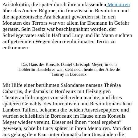
Aristokratin, die später durch ihre umfassenden
Memoiren
über das Ancien Régime, die französische Revolution und
die napoleonische Ära bekannt geworden ist. In den
Monaten des Terrors war vor allem ihr Ehemann in Gefahr
geraten. Sein Besitz war beschlagnahmt worden, der
Schwiegervater saß in Haft und Lucy und ihr Mann suchten
auf getrennten Wegen dem revolutionären Terror zu
entkommen.
Das Haus des Konsuls Daniel Christoph Meyer, in dem
Hölderlin Hauslehrer war, steht noch heute in der Allée de
Tourny in Bordeaux
Mit Hilfe einer berühmten Salondame namens Thérésa
Cabarrus, die damals in Bordeaux mit freizügigen
Theateraufführungen von sich reden machte, und ihres
späteren Gemahls, des Journalisten und Revolutionärs Jean
Lambert Tallien, bekamen die beiden Ausreisepapiere und
wurden schließlich in Bordeaux im Hause eines Konsuls
Meyer wieder vereint. Dieser sei ihnen “total ergeben”
gewesen, schreibt Lucy später in ihren Memoiren. Von dort
aus gelang dem Paar unter dramatischen Umständen die