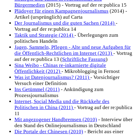
Bürgermedien
(2015) - Vortrag auf der re:publica 15
Plädoyer für einen Kampagnenjournalismus
(2014) -
Artikel (ursprünglich) auf Carta
Der Journalismus und die guten Sachen (2014)
-
Vortrag auf der re:publica 14
Taktik und Strategie (2014)
- Überlegungen zum
politischen Handeln
Jagen, Sammeln, Pflegen - Alte und neue Aufgaben für
die Öffentlich-Rechtlichen im Internet (2013)
- Vortrag
auf der re:publica 13 (
Schriftliche Fassung
)
Sina Weibo - Chinas re-inkarnierte digitale
Öffentlichkeit (2012)
- Mikroblogging in Fernost
Was ist Datenjournalismus? (2011)
- Vorsichtiger
Versuch einer Definition
Ins Getümmel (2011)
- Ankündigung zum
Prozessjournalismus
Internet, Social Media und die Rückkehr des
Politischen in China (2011)
- Vortrag auf der re:publica
11
Mit angezogener Handbremsen (2010)
- Interview über
den Stand des Onlinejournalismus in Deutschland
Die Portale der Chinesen (2010)
- Bericht aus einer