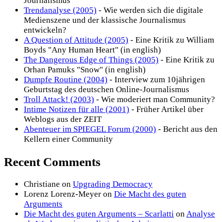
Journalismus
Trendanalyse (2005)
- Wie werden sich die digitale
Medienszene und der klassische Journalismus
entwickeln?
A Question of Attitude (2005)
- Eine Kritik zu William
Boyds "Any Human Heart" (in english)
The Dangerous Edge of Things (2005)
- Eine Kritik zu
Orhan Pamuks "Snow" (in english)
Dumpfe Routine (2004)
- Interview zum 10jährigen
Geburtstag des deutschen Online-Journalismus
Troll Attack! (2003)
- Wie moderiert man Community?
Intime Notizen für alle (2001)
- Früher Artikel über
Weblogs aus der ZEIT
Abenteuer im SPIEGEL Forum (2000)
- Bericht aus den
Kellern einer Community
Recent Comments
Christiane
on
Upgrading Democracy
Lorenz Lorenz-Meyer
on
Die Macht des guten
Arguments
Die Macht des guten Arguments – Scarlatti
on
Analyse