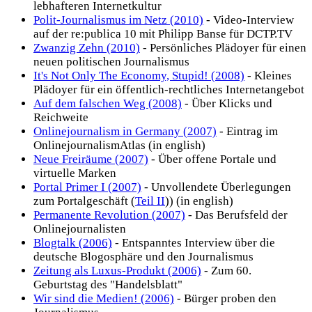
lebhafteren Internetkultur
Polit-Journalismus im Netz (2010)
- Video-Interview
auf der re:publica 10 mit Philipp Banse für DCTP.TV
Zwanzig Zehn (2010)
- Persönliches Plädoyer für einen
neuen politischen Journalismus
It's Not Only The Economy, Stupid! (2008)
- Kleines
Plädoyer für ein öffentlich-rechtliches Internetangebot
Auf dem falschen Weg (2008)
- Über Klicks und
Reichweite
Onlinejournalism in Germany (2007)
- Eintrag im
OnlinejournalismAtlas (in english)
Neue Freiräume (2007)
- Über offene Portale und
virtuelle Marken
Portal Primer I (2007)
- Unvollendete Überlegungen
zum Portalgeschäft (
Teil II
)) (in english)
Permanente Revolution (2007)
- Das Berufsfeld der
Onlinejournalisten
Blogtalk (2006)
- Entspanntes Interview über die
deutsche Blogosphäre und den Journalismus
Zeitung als Luxus-Produkt (2006)
- Zum 60.
Geburtstag des "Handelsblatt"
Wir sind die Medien! (2006)
- Bürger proben den