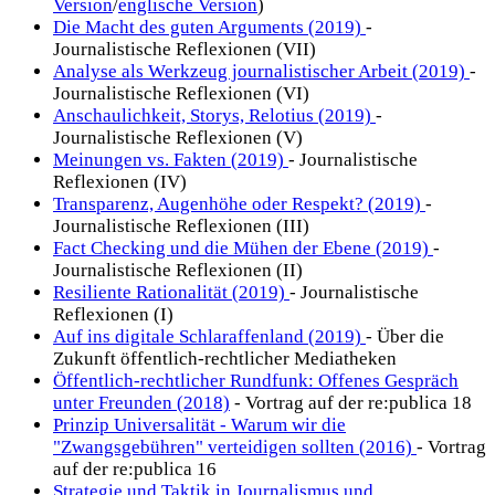
Version
/
englische Version
)
Die Macht des guten Arguments (2019)
-
Journalistische Reflexionen (VII)
Analyse als Werkzeug journalistischer Arbeit (2019)
-
Journalistische Reflexionen (VI)
Anschaulichkeit, Storys, Relotius (2019)
-
Journalistische Reflexionen (V)
Meinungen vs. Fakten (2019)
- Journalistische
Reflexionen (IV)
Transparenz, Augenhöhe oder Respekt? (2019)
-
Journalistische Reflexionen (III)
Fact Checking und die Mühen der Ebene (2019)
-
Journalistische Reflexionen (II)
Resiliente Rationalität (2019)
- Journalistische
Reflexionen (I)
Auf ins digitale Schlaraffenland (2019)
- Über die
Zukunft öffentlich-rechtlicher Mediatheken
Öffentlich-rechtlicher Rundfunk: Offenes Gespräch
unter Freunden (2018)
- Vortrag auf der re:publica 18
Prinzip Universalität - Warum wir die
"Zwangsgebühren" verteidigen sollten (2016)
- Vortrag
auf der re:publica 16
Strategie und Taktik in Journalismus und