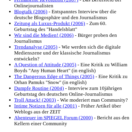
Onlinejournalisten
Blogtalk (2006)
- Entspanntes Interview über die
deutsche Blogosphäre und den Journalismus
Zeitung als Luxus-Produkt (2006)
- Zum 60.
Geburtstag des "Handelsblatt"
Wir sind die Medien! (2006)
- Bürger proben den
Journalismus
Trendanalyse (2005)
- Wie werden sich die digitale
Medienszene und der klassische Journalismus
entwickeln?
A Question of Attitude (2005)
- Eine Kritik zu William
Boyds "Any Human Heart" (in english)
The Dangerous Edge of Things (2005)
- Eine Kritik zu
Orhan Pamuks "Snow" (in english)
Dumpfe Routine (2004)
- Interview zum 10jährigen
Geburtstag des deutschen Online-Journalismus
Troll Attack! (2003)
- Wie moderiert man Community?
Intime Notizen für alle (2001)
- Früher Artikel über
Weblogs aus der ZEIT
Abenteuer im SPIEGEL Forum (2000)
- Bericht aus den
Kellern einer Community