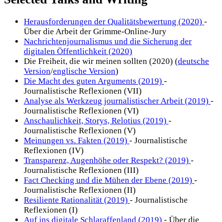
Herausforderungen der Qualitätsbewertung (2020)
-
Über die Arbeit der Grimme-Online-Jury
Nachrichtenjournalismus und die Sicherung der
digitalen Öffentlichkeit (2020)
Die Freiheit, die wir meinen sollten (2020) (
deutsche
Version
/
englische Version
)
Die Macht des guten Arguments (2019)
-
Journalistische Reflexionen (VII)
Analyse als Werkzeug journalistischer Arbeit (2019)
-
Journalistische Reflexionen (VI)
Anschaulichkeit, Storys, Relotius (2019)
-
Journalistische Reflexionen (V)
Meinungen vs. Fakten (2019)
- Journalistische
Reflexionen (IV)
Transparenz, Augenhöhe oder Respekt? (2019)
-
Journalistische Reflexionen (III)
Fact Checking und die Mühen der Ebene (2019)
-
Journalistische Reflexionen (II)
Resiliente Rationalität (2019)
- Journalistische
Reflexionen (I)
Auf ins digitale Schlaraffenland (2019)
- Über die