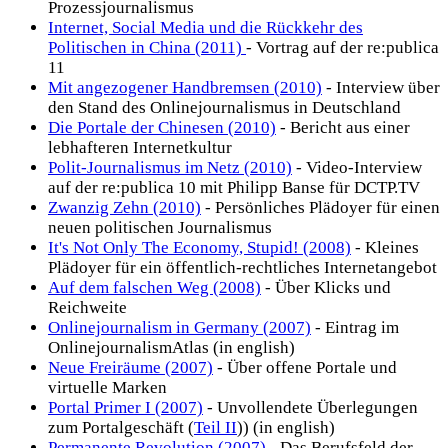
Prozessjournalismus
Internet, Social Media und die Rückkehr des
Politischen in China (2011)
- Vortrag auf der re:publica
11
Mit angezogener Handbremsen (2010)
- Interview über
den Stand des Onlinejournalismus in Deutschland
Die Portale der Chinesen (2010)
- Bericht aus einer
lebhafteren Internetkultur
Polit-Journalismus im Netz (2010)
- Video-Interview
auf der re:publica 10 mit Philipp Banse für DCTP.TV
Zwanzig Zehn (2010)
- Persönliches Plädoyer für einen
neuen politischen Journalismus
It's Not Only The Economy, Stupid! (2008)
- Kleines
Plädoyer für ein öffentlich-rechtliches Internetangebot
Auf dem falschen Weg (2008)
- Über Klicks und
Reichweite
Onlinejournalism in Germany (2007)
- Eintrag im
OnlinejournalismAtlas (in english)
Neue Freiräume (2007)
- Über offene Portale und
virtuelle Marken
Portal Primer I (2007)
- Unvollendete Überlegungen
zum Portalgeschäft (
Teil II
)) (in english)
Permanente Revolution (2007)
- Das Berufsfeld der