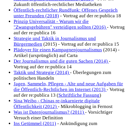
Zukunft öffentlich-rechtlicher Mediatheken
Öffentlich-rechtlicher Rundfunk: Offenes Gespräch
unter Freunden (2018)
- Vortrag auf der re:publica 18
Prinzip Universalität - Warum wir die
"Zwangsgebühren" verteidigen sollten (2016)
- Vortrag
auf der re:publica 16
Strategie und Taktik in Journalismus und
Bürgermedien
(2015) - Vortrag auf der re:publica 15
Plädoyer für einen Kampagnenjournalismus
(2014) -
Artikel (ursprünglich) auf Carta
Der Journalismus und die guten Sachen (2014)
-
Vortrag auf der re:publica 14
Taktik und Strategie (2014)
- Überlegungen zum
politischen Handeln
Jagen, Sammeln, Pflegen - Alte und neue Aufgaben für
die Öffentlich-Rechtlichen im Internet (2013)
- Vortrag
auf der re:publica 13 (
Schriftliche Fassung
)
Sina Weibo - Chinas re-inkarnierte digitale
Öffentlichkeit (2012)
- Mikroblogging in Fernost
Was ist Datenjournalismus? (2011)
- Vorsichtiger
Versuch einer Definition
Ins Getümmel (2011)
- Ankündigung zum