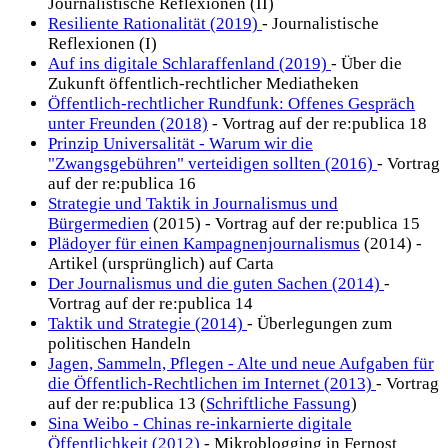
Journalistische Reflexionen (II)
Resiliente Rationalität (2019)
- Journalistische
Reflexionen (I)
Auf ins digitale Schlaraffenland (2019)
- Über die
Zukunft öffentlich-rechtlicher Mediatheken
Öffentlich-rechtlicher Rundfunk: Offenes Gespräch
unter Freunden (2018)
- Vortrag auf der re:publica 18
Prinzip Universalität - Warum wir die
"Zwangsgebühren" verteidigen sollten (2016)
- Vortrag
auf der re:publica 16
Strategie und Taktik in Journalismus und
Bürgermedien
(2015) - Vortrag auf der re:publica 15
Plädoyer für einen Kampagnenjournalismus
(2014) -
Artikel (ursprünglich) auf Carta
Der Journalismus und die guten Sachen (2014)
-
Vortrag auf der re:publica 14
Taktik und Strategie (2014)
- Überlegungen zum
politischen Handeln
Jagen, Sammeln, Pflegen - Alte und neue Aufgaben für
die Öffentlich-Rechtlichen im Internet (2013)
- Vortrag
auf der re:publica 13 (
Schriftliche Fassung
)
Sina Weibo - Chinas re-inkarnierte digitale
Öffentlichkeit (2012)
- Mikroblogging in Fernost