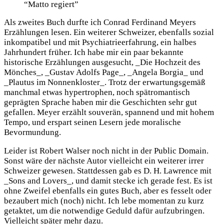
“Matto regiert”
Als zweites Buch durfte ich Conrad Ferdinand Meyers
Erzählungen lesen. Ein weiterer Schweizer, ebenfalls sozial
inkompatibel und mit Psychiatrieerfahrung, ein halbes
Jahrhundert früher. Ich habe mir ein paar bekannte
historische Erzählungen ausgesucht, _Die Hochzeit des
Mönches_, _Gustav Adolfs Page_, _Angela Borgia_ und
_Plautus im Nonnenkloster_. Trotz der erwartungsgemäß
manchmal etwas hypertrophen, noch spätromantisch
geprägten Sprache haben mir die Geschichten sehr gut
gefallen. Meyer erzählt souverän, spannend und mit hohem
Tempo, und erspart seinen Lesern jede moralische
Bevormundung.
Leider ist Robert Walser noch nicht in der Public Domain.
Sonst wäre der nächste Autor vielleicht ein weiterer irrer
Schweizer gewesen. Stattdessen gab es D. H. Lawrence mit
_Sons and Lovers_, und damit stecke ich gerade fest. Es ist
ohne Zweifel ebenfalls ein gutes Buch, aber es fesselt oder
bezaubert mich (noch) nicht. Ich lebe momentan zu kurz
getaktet, um die notwendige Geduld dafür aufzubringen.
Vielleicht später mehr dazu.