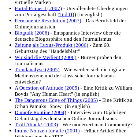
virtuelle Marken
Portal Primer I (2007)
- Unvollendete Überlegungen
zum Portalgeschäft (
Teil II
)) (in english)
Permanente Revolution (2007)
- Das Berufsfeld der
Onlinejournalisten
Blogtalk (2006)
- Entspanntes Interview über die
deutsche Blogosphäre und den Journalismus
Zeitung als Luxus-Produkt (2006)
- Zum 60.
Geburtstag des "Handelsblatt"
Wir sind die Medien! (2006)
- Bürger proben den
Journalismus
Trendanalyse (2005)
- Wie werden sich die digitale
Medienszene und der klassische Journalismus
entwickeln?
A Question of Attitude (2005)
- Eine Kritik zu William
Boyds "Any Human Heart" (in english)
The Dangerous Edge of Things (2005)
- Eine Kritik zu
Orhan Pamuks "Snow" (in english)
Dumpfe Routine (2004)
- Interview zum 10jährigen
Geburtstag des deutschen Online-Journalismus
Troll Attack! (2003)
- Wie moderiert man Community?
Intime Notizen für alle (2001)
- Früher Artikel über
Weblogs aus der ZEIT