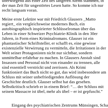
überwiegend aus einer Zeit des längeren Atems stammen, in
der man Zeit für ungestörtes Lesen hatte. So komme ich nur
recht langsam voran.
Meine erste Lektüre war mit Friedrich Glausers _Matto
regiert_ ein vergleichsweise modernes Buch, ein
autobiographisch inspirierter Schlüsselroman über das
Leben in einer Schweizer Psychiatrie-Klinik in den 30er
Jahren, in Form eines Kriminalromans. Glauser ist ein
phantastischer Schriftsteller, er schafft es, eine gewisse
existenzielle Verwirrung zu vermitteln, die Irritationen in der
Welt seiner Protagonisten nicht nur sichtbar, sondern
unmittelbar erfahrbar zu machen. In Glausers Anstalt sind
Insassen und Personal nicht von einander zu trennen, alle
sind essentiell verstrickt und zerrissen. Als Krimi
funktioniert das Buch nicht so gut, das wird insbesondere am
Schluss mit seiner unbefriedigenden Auflösung der
Geschichte deutlich. Glauser selbst hat das gesehen.
Selbstkritisch schrieb er in einem Brief: “… der Schluss mit
seinem Massacre ist übel, mehr als übel – er ist gepfuscht.”
Eingang des psychiatrischen Zentrums Münsingen, Scha