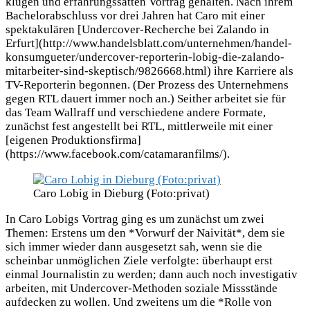
klugen und erfahrungssatten Vortrag gehalten. Nach ihrem
Bachelorabschluss vor drei Jahren hat Caro mit einer
spektakulären [Undercover-Recherche bei Zalando in
Erfurt](http://www.handelsblatt.com/unternehmen/handel-
konsumgueter/undercover-reporterin-lobig-die-zalando-
mitarbeiter-sind-skeptisch/9826668.html) ihre Karriere als
TV-Reporterin begonnen. (Der Prozess des Unternehmens
gegen RTL dauert immer noch an.) Seither arbeitet sie für
das Team Wallraff und verschiedene andere Formate,
zunächst fest angestellt bei RTL, mittlerweile mit einer
[eigenen Produktionsfirma]
(https://www.facebook.com/catamaranfilms/).
Caro Lobig in Dieburg (Foto:privat)
In Caro Lobigs Vortrag ging es um zunächst um zwei
Themen: Erstens um den *Vorwurf der Naivität*, dem sie
sich immer wieder dann ausgesetzt sah, wenn sie die
scheinbar unmöglichen Ziele verfolgte: überhaupt erst
einmal Journalistin zu werden; dann auch noch investigativ
arbeiten, mit Undercover-Methoden soziale Missstände
aufdecken zu wollen. Und zweitens um die *Rolle von