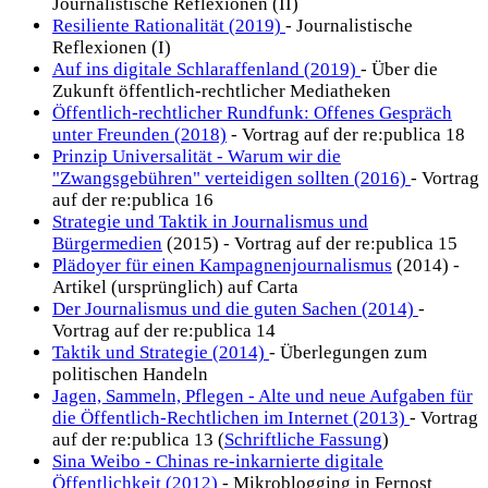
Journalistische Reflexionen (II)
Resiliente Rationalität (2019)
- Journalistische
Reflexionen (I)
Auf ins digitale Schlaraffenland (2019)
- Über die
Zukunft öffentlich-rechtlicher Mediatheken
Öffentlich-rechtlicher Rundfunk: Offenes Gespräch
unter Freunden (2018)
- Vortrag auf der re:publica 18
Prinzip Universalität - Warum wir die
"Zwangsgebühren" verteidigen sollten (2016)
- Vortrag
auf der re:publica 16
Strategie und Taktik in Journalismus und
Bürgermedien
(2015) - Vortrag auf der re:publica 15
Plädoyer für einen Kampagnenjournalismus
(2014) -
Artikel (ursprünglich) auf Carta
Der Journalismus und die guten Sachen (2014)
-
Vortrag auf der re:publica 14
Taktik und Strategie (2014)
- Überlegungen zum
politischen Handeln
Jagen, Sammeln, Pflegen - Alte und neue Aufgaben für
die Öffentlich-Rechtlichen im Internet (2013)
- Vortrag
auf der re:publica 13 (
Schriftliche Fassung
)
Sina Weibo - Chinas re-inkarnierte digitale
Öffentlichkeit (2012)
- Mikroblogging in Fernost