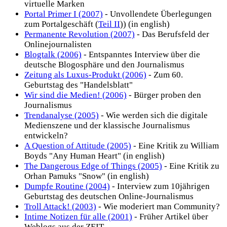
virtuelle Marken
Portal Primer I (2007)
- Unvollendete Überlegungen
zum Portalgeschäft (
Teil II
)) (in english)
Permanente Revolution (2007)
- Das Berufsfeld der
Onlinejournalisten
Blogtalk (2006)
- Entspanntes Interview über die
deutsche Blogosphäre und den Journalismus
Zeitung als Luxus-Produkt (2006)
- Zum 60.
Geburtstag des "Handelsblatt"
Wir sind die Medien! (2006)
- Bürger proben den
Journalismus
Trendanalyse (2005)
- Wie werden sich die digitale
Medienszene und der klassische Journalismus
entwickeln?
A Question of Attitude (2005)
- Eine Kritik zu William
Boyds "Any Human Heart" (in english)
The Dangerous Edge of Things (2005)
- Eine Kritik zu
Orhan Pamuks "Snow" (in english)
Dumpfe Routine (2004)
- Interview zum 10jährigen
Geburtstag des deutschen Online-Journalismus
Troll Attack! (2003)
- Wie moderiert man Community?
Intime Notizen für alle (2001)
- Früher Artikel über
Weblogs aus der ZEIT