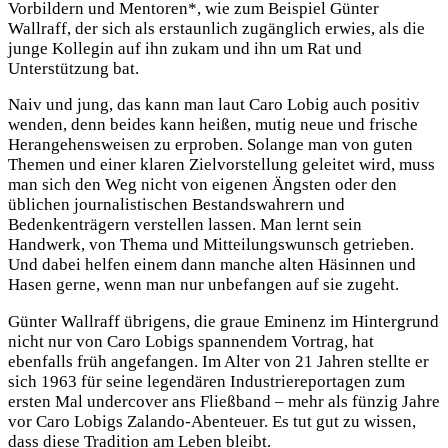
Vorbildern und Mentoren*, wie zum Beispiel Günter
Wallraff, der sich als erstaunlich zugänglich erwies, als die
junge Kollegin auf ihn zukam und ihn um Rat und
Unterstützung bat.
Naiv und jung, das kann man laut Caro Lobig auch positiv
wenden, denn beides kann heißen, mutig neue und frische
Herangehensweisen zu erproben. Solange man von guten
Themen und einer klaren Zielvorstellung geleitet wird, muss
man sich den Weg nicht von eigenen Ängsten oder den
üblichen journalistischen Bestandswahrern und
Bedenkenträgern verstellen lassen. Man lernt sein
Handwerk, von Thema und Mitteilungswunsch getrieben.
Und dabei helfen einem dann manche alten Häsinnen und
Hasen gerne, wenn man nur unbefangen auf sie zugeht.
Günter Wallraff übrigens, die graue Eminenz im Hintergrund
nicht nur von Caro Lobigs spannendem Vortrag, hat
ebenfalls früh angefangen. Im Alter von 21 Jahren stellte er
sich 1963 für seine legendären Industriereportagen zum
ersten Mal undercover ans Fließband – mehr als fünzig Jahre
vor Caro Lobigs Zalando-Abenteuer. Es tut gut zu wissen,
dass diese Tradition am Leben bleibt.