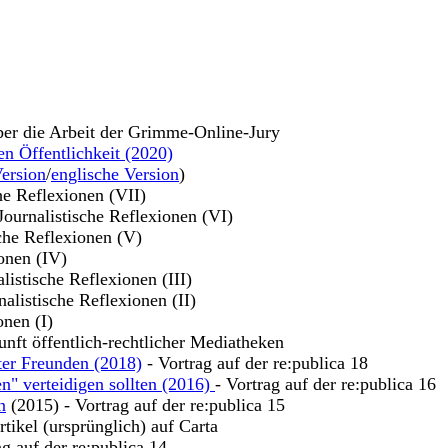
ber die Arbeit der Grimme-Online-Jury
en Öffentlichkeit (2020)
ersion
/
englische Version
)
che Reflexionen (VII)
 Journalistische Reflexionen (VI)
sche Reflexionen (V)
ionen (IV)
alistische Reflexionen (III)
nalistische Reflexionen (II)
onen (I)
unft öffentlich-rechtlicher Mediatheken
ter Freunden (2018)
- Vortrag auf der re:publica 18
n" verteidigen sollten (2016)
- Vortrag auf der re:publica 16
n
(2015) - Vortrag auf der re:publica 15
tikel (ursprünglich) auf Carta
ag auf der re:publica 14