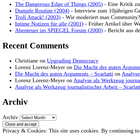
The Dangerous Edge of Things (2005)
- Eine Kritik z
Dumpfe Routine (2004)
- Interview zum 10jährigen Ge
Troll Attack! (2003)
- Wie moderiert man Community
Intime Notizen für alle (2001)
- Früher Artikel über W
Abenteuer im SPIEGEL Forum (2000)
- Bericht aus d
Recent Comments
Christiane
on
Upgrading Democracy
Lorenz Lorenz-Meyer
on
Die Macht des guten Argume
Die Macht des guten Arguments – Scarlatti
on
Analyse
Lorenz Lorenz-Meyer
on
Analyse als Werkzeug journal
Analyse als Werkzeug journalistischer Arbeit – Scarlatt
Archiv
Archiv
Privacy & Cookies: This site uses cookies. By continuing to 