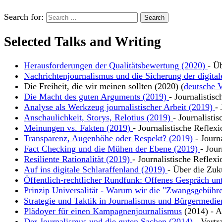
Search for:
Selected Talks and Writing
Herausforderungen der Qualitätsbewertung (2020)
- Ü
Nachrichtenjournalismus und die Sicherung der digital
Die Freiheit, die wir meinen sollten (2020) (
deutsche V
Die Macht des guten Arguments (2019)
- Journalistis
Analyse als Werkzeug journalistischer Arbeit (2019)
-
Anschaulichkeit, Storys, Relotius (2019)
- Journalisti
Meinungen vs. Fakten (2019)
- Journalistische Reflex
Transparenz, Augenhöhe oder Respekt? (2019)
- Journ
Fact Checking und die Mühen der Ebene (2019)
- Jour
Resiliente Rationalität (2019)
- Journalistische Reflexi
Auf ins digitale Schlaraffenland (2019)
- Über die Zuk
Öffentlich-rechtlicher Rundfunk: Offenes Gespräch un
Prinzip Universalität - Warum wir die "Zwangsgebühre
Strategie und Taktik in Journalismus und Bürgermedie
Plädoyer für einen Kampagnenjournalismus
(2014) - Ar
Der Journalismus und die guten Sachen (2014)
- Vortr