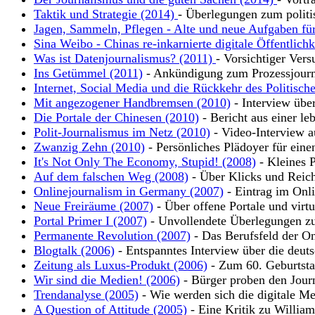
Taktik und Strategie (2014)
- Überlegungen zum polit
Jagen, Sammeln, Pflegen - Alte und neue Aufgaben für
Sina Weibo - Chinas re-inkarnierte digitale Öffentlich
Was ist Datenjournalismus? (2011)
- Vorsichtiger Vers
Ins Getümmel (2011)
- Ankündigung zum Prozessjour
Internet, Social Media und die Rückkehr des Politisch
Mit angezogener Handbremsen (2010)
- Interview übe
Die Portale der Chinesen (2010)
- Bericht aus einer leb
Polit-Journalismus im Netz (2010)
- Video-Interview a
Zwanzig Zehn (2010)
- Persönliches Plädoyer für eine
It's Not Only The Economy, Stupid! (2008)
- Kleines P
Auf dem falschen Weg (2008)
- Über Klicks und Reic
Onlinejournalism in Germany (2007)
- Eintrag im Onli
Neue Freiräume (2007)
- Über offene Portale und virt
Portal Primer I (2007)
- Unvollendete Überlegungen zu
Permanente Revolution (2007)
- Das Berufsfeld der On
Blogtalk (2006)
- Entspanntes Interview über die deut
Zeitung als Luxus-Produkt (2006)
- Zum 60. Geburtsta
Wir sind die Medien! (2006)
- Bürger proben den Jour
Trendanalyse (2005)
- Wie werden sich die digitale Me
A Question of Attitude (2005)
- Eine Kritik zu Willia