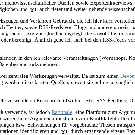
rer nichtwissenschaftlicher Quellen sowie Experteninterviews
lichen und ggf. auch tiefer und weiter gehende wissenschaft
zeugen und Verfahren Gebrauch, die ich hier kurz vorstelle
ich Twitter, sowie RSS-Feeds von Blogs und anderen, meist n
mfangreiche Liste von Quellen angelegt, die sowohl Institutio
t oder bereinigt. Ähnlich gehe ich auch bei den RSS-Feeds v
alender, in den ich relevante Veranstaltungen (Workshops, Ko
 Datenbestand aufzunehmen.
zwei zentralen Werkzeugen verwaltet. Da ist zum einen
Devon
g werden die erfassten Quellen, soweit sie online zugänglich 
h alle verwendeten Ressourcen (Twitter-Liste, RSS-Feedliste,
ch verwende, ist jedoch
Rationale
, eine Plattform zum Argume
ort wesentliche Argumentationslinien zum Konfliktfeld öffentl
ungen bzw. Schwächungen für vorgebrachte Thesen transparen
tionen identifizieren und ggf. durch ergänzende eigene For