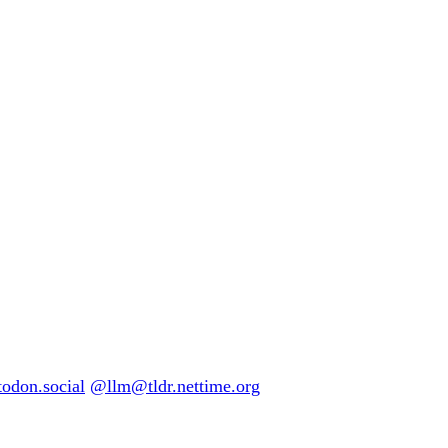
don.social
@llm@tldr.nettime.org