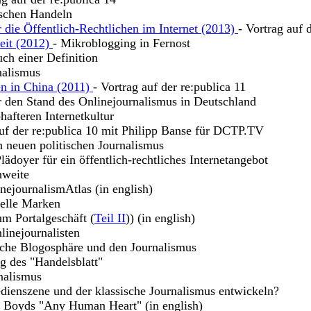
ischen Handeln
 die Öffentlich-Rechtlichen im Internet (2013)
- Vortrag auf 
keit (2012)
- Mikroblogging in Fernost
uch einer Definition
nalismus
en in China (2011)
- Vortrag auf der re:publica 11
r den Stand des Onlinejournalismus in Deutschland
hafteren Internetkultur
uf der re:publica 10 mit Philipp Banse für DCTP.TV
n neuen politischen Journalismus
lädoyer für ein öffentlich-rechtliches Internetangebot
hweite
nejournalismAtlas (in english)
uelle Marken
m Portalgeschäft (
Teil II
)) (in english)
linejournalisten
sche Blogosphäre und den Journalismus
g des "Handelsblatt"
nalismus
dienszene und der klassische Journalismus entwickeln?
m Boyds "Any Human Heart" (in english)