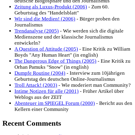
deutsche Blogosphäre und den Journalismus
Zeitung als Luxus-Produkt (2006)
- Zum 60.
Geburtstag des "Handelsblatt"
Wir sind die Medien! (2006)
- Bürger proben den
Journalismus
Trendanalyse (2005)
- Wie werden sich die digitale
Medienszene und der klassische Journalismus
entwickeln?
A Question of Attitude (2005)
- Eine Kritik zu William
Boyds "Any Human Heart" (in english)
The Dangerous Edge of Things (2005)
- Eine Kritik zu
Orhan Pamuks "Snow" (in english)
Dumpfe Routine (2004)
- Interview zum 10jährigen
Geburtstag des deutschen Online-Journalismus
Troll Attack! (2003)
- Wie moderiert man Community?
Intime Notizen für alle (2001)
- Früher Artikel über
Weblogs aus der ZEIT
Abenteuer im SPIEGEL Forum (2000)
- Bericht aus den
Kellern einer Community
Recent Comments