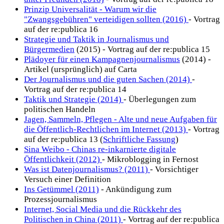
Prinzip Universalität - Warum wir die
"Zwangsgebühren" verteidigen sollten (2016)
- Vortrag
auf der re:publica 16
Strategie und Taktik in Journalismus und
Bürgermedien
(2015) - Vortrag auf der re:publica 15
Plädoyer für einen Kampagnenjournalismus
(2014) -
Artikel (ursprünglich) auf Carta
Der Journalismus und die guten Sachen (2014)
-
Vortrag auf der re:publica 14
Taktik und Strategie (2014)
- Überlegungen zum
politischen Handeln
Jagen, Sammeln, Pflegen - Alte und neue Aufgaben für
die Öffentlich-Rechtlichen im Internet (2013)
- Vortrag
auf der re:publica 13 (
Schriftliche Fassung
)
Sina Weibo - Chinas re-inkarnierte digitale
Öffentlichkeit (2012)
- Mikroblogging in Fernost
Was ist Datenjournalismus? (2011)
- Vorsichtiger
Versuch einer Definition
Ins Getümmel (2011)
- Ankündigung zum
Prozessjournalismus
Internet, Social Media und die Rückkehr des
Politischen in China (2011)
- Vortrag auf der re:publica