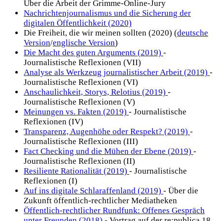
Über die Arbeit der Grimme-Online-Jury
Nachrichtenjournalismus und die Sicherung der
digitalen Öffentlichkeit (2020)
Die Freiheit, die wir meinen sollten (2020) (
deutsche
Version
/
englische Version
)
Die Macht des guten Arguments (2019)
-
Journalistische Reflexionen (VII)
Analyse als Werkzeug journalistischer Arbeit (2019)
-
Journalistische Reflexionen (VI)
Anschaulichkeit, Storys, Relotius (2019)
-
Journalistische Reflexionen (V)
Meinungen vs. Fakten (2019)
- Journalistische
Reflexionen (IV)
Transparenz, Augenhöhe oder Respekt? (2019)
-
Journalistische Reflexionen (III)
Fact Checking und die Mühen der Ebene (2019)
-
Journalistische Reflexionen (II)
Resiliente Rationalität (2019)
- Journalistische
Reflexionen (I)
Auf ins digitale Schlaraffenland (2019)
- Über die
Zukunft öffentlich-rechtlicher Mediatheken
Öffentlich-rechtlicher Rundfunk: Offenes Gespräch
unter Freunden (2018)
- Vortrag auf der re:publica 18