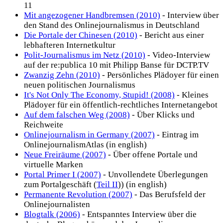
11
Mit angezogener Handbremsen (2010)
- Interview über
den Stand des Onlinejournalismus in Deutschland
Die Portale der Chinesen (2010)
- Bericht aus einer
lebhafteren Internetkultur
Polit-Journalismus im Netz (2010)
- Video-Interview
auf der re:publica 10 mit Philipp Banse für DCTP.TV
Zwanzig Zehn (2010)
- Persönliches Plädoyer für einen
neuen politischen Journalismus
It's Not Only The Economy, Stupid! (2008)
- Kleines
Plädoyer für ein öffentlich-rechtliches Internetangebot
Auf dem falschen Weg (2008)
- Über Klicks und
Reichweite
Onlinejournalism in Germany (2007)
- Eintrag im
OnlinejournalismAtlas (in english)
Neue Freiräume (2007)
- Über offene Portale und
virtuelle Marken
Portal Primer I (2007)
- Unvollendete Überlegungen
zum Portalgeschäft (
Teil II
)) (in english)
Permanente Revolution (2007)
- Das Berufsfeld der
Onlinejournalisten
Blogtalk (2006)
- Entspanntes Interview über die