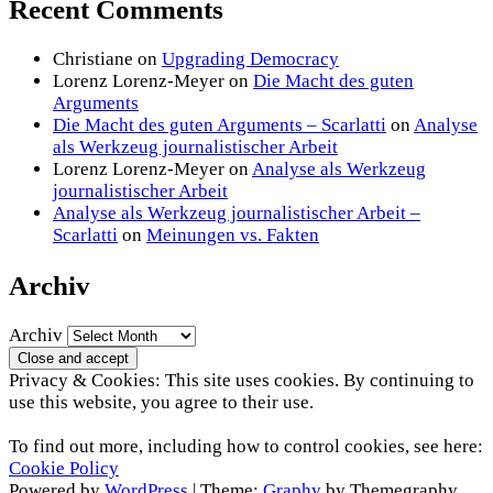
Recent Comments
Christiane
on
Upgrading Democracy
Lorenz Lorenz-Meyer
on
Die Macht des guten
Arguments
Die Macht des guten Arguments – Scarlatti
on
Analyse
als Werkzeug journalistischer Arbeit
Lorenz Lorenz-Meyer
on
Analyse als Werkzeug
journalistischer Arbeit
Analyse als Werkzeug journalistischer Arbeit –
Scarlatti
on
Meinungen vs. Fakten
Archiv
Archiv
Privacy & Cookies: This site uses cookies. By continuing to
use this website, you agree to their use.
To find out more, including how to control cookies, see here:
Cookie Policy
Powered by
WordPress
|
Theme:
Graphy
by Themegraphy