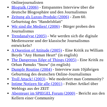
Onlinejournalisten
Blogtalk (2006)
- Entspanntes Interview über die
deutsche Blogosphäre und den Journalismus
Zeitung als Luxus-Produkt (2006)
- Zum 60.
Geburtstag des "Handelsblatt"
Wir sind die Medien! (2006)
- Bürger proben den
Journalismus
Trendanalyse (2005)
- Wie werden sich die digitale
Medienszene und der klassische Journalismus
entwickeln?
A Question of Attitude (2005)
- Eine Kritik zu William
Boyds "Any Human Heart" (in english)
The Dangerous Edge of Things (2005)
- Eine Kritik zu
Orhan Pamuks "Snow" (in english)
Dumpfe Routine (2004)
- Interview zum 10jährigen
Geburtstag des deutschen Online-Journalismus
Troll Attack! (2003)
- Wie moderiert man Community?
Intime Notizen für alle (2001)
- Früher Artikel über
Weblogs aus der ZEIT
Abenteuer im SPIEGEL Forum (2000)
- Bericht aus den
Kellern einer Community