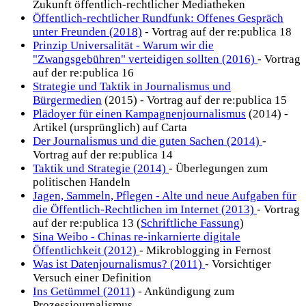
Zukunft öffentlich-rechtlicher Mediatheken
Öffentlich-rechtlicher Rundfunk: Offenes Gespräch
unter Freunden (2018)
- Vortrag auf der re:publica 18
Prinzip Universalität - Warum wir die
"Zwangsgebühren" verteidigen sollten (2016)
- Vortrag
auf der re:publica 16
Strategie und Taktik in Journalismus und
Bürgermedien
(2015) - Vortrag auf der re:publica 15
Plädoyer für einen Kampagnenjournalismus
(2014) -
Artikel (ursprünglich) auf Carta
Der Journalismus und die guten Sachen (2014)
-
Vortrag auf der re:publica 14
Taktik und Strategie (2014)
- Überlegungen zum
politischen Handeln
Jagen, Sammeln, Pflegen - Alte und neue Aufgaben für
die Öffentlich-Rechtlichen im Internet (2013)
- Vortrag
auf der re:publica 13 (
Schriftliche Fassung
)
Sina Weibo - Chinas re-inkarnierte digitale
Öffentlichkeit (2012)
- Mikroblogging in Fernost
Was ist Datenjournalismus? (2011)
- Vorsichtiger
Versuch einer Definition
Ins Getümmel (2011)
- Ankündigung zum
Prozessjournalismus