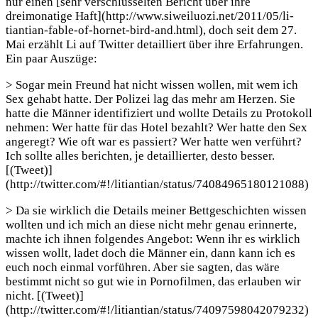
nur einen [sehr verschlüsselten Bericht über ihre
dreimonatige Haft](http://www.siweiluozi.net/2011/05/li-
tiantian-fable-of-hornet-bird-and.html), doch seit dem 27.
Mai erzählt Li auf Twitter detailliert über ihre Erfahrungen.
Ein paar Auszüge:
> Sogar mein Freund hat nicht wissen wollen, mit wem ich
Sex gehabt hatte. Der Polizei lag das mehr am Herzen. Sie
hatte die Männer identifiziert und wollte Details zu Protokoll
nehmen: Wer hatte für das Hotel bezahlt? Wer hatte den Sex
angeregt? Wie oft war es passiert? Wer hatte wen verführt?
Ich sollte alles berichten, je detaillierter, desto besser.
[(Tweet)]
(http://twitter.com/#!/litiantian/status/74084965180121088)
> Da sie wirklich die Details meiner Bettgeschichten wissen
wollten und ich mich an diese nicht mehr genau erinnerte,
machte ich ihnen folgendes Angebot: Wenn ihr es wirklich
wissen wollt, ladet doch die Männer ein, dann kann ich es
euch noch einmal vorführen. Aber sie sagten, das wäre
bestimmt nicht so gut wie in Pornofilmen, das erlauben wir
nicht. [(Tweet)]
(http://twitter.com/#!/litiantian/status/74097598042079232)