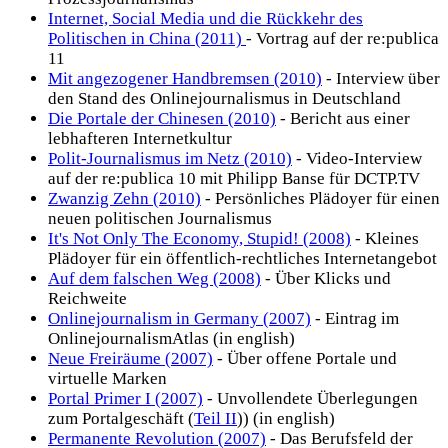
Internet, Social Media und die Rückkehr des
Politischen in China (2011)
- Vortrag auf der re:publica
11
Mit angezogener Handbremsen (2010)
- Interview über
den Stand des Onlinejournalismus in Deutschland
Die Portale der Chinesen (2010)
- Bericht aus einer
lebhafteren Internetkultur
Polit-Journalismus im Netz (2010)
- Video-Interview
auf der re:publica 10 mit Philipp Banse für DCTP.TV
Zwanzig Zehn (2010)
- Persönliches Plädoyer für einen
neuen politischen Journalismus
It's Not Only The Economy, Stupid! (2008)
- Kleines
Plädoyer für ein öffentlich-rechtliches Internetangebot
Auf dem falschen Weg (2008)
- Über Klicks und
Reichweite
Onlinejournalism in Germany (2007)
- Eintrag im
OnlinejournalismAtlas (in english)
Neue Freiräume (2007)
- Über offene Portale und
virtuelle Marken
Portal Primer I (2007)
- Unvollendete Überlegungen
zum Portalgeschäft (
Teil II
)) (in english)
Permanente Revolution (2007)
- Das Berufsfeld der