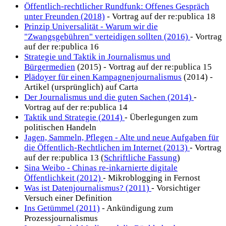
Öffentlich-rechtlicher Rundfunk: Offenes Gespräch
unter Freunden (2018)
- Vortrag auf der re:publica 18
Prinzip Universalität - Warum wir die
"Zwangsgebühren" verteidigen sollten (2016)
- Vortrag
auf der re:publica 16
Strategie und Taktik in Journalismus und
Bürgermedien
(2015) - Vortrag auf der re:publica 15
Plädoyer für einen Kampagnenjournalismus
(2014) -
Artikel (ursprünglich) auf Carta
Der Journalismus und die guten Sachen (2014)
-
Vortrag auf der re:publica 14
Taktik und Strategie (2014)
- Überlegungen zum
politischen Handeln
Jagen, Sammeln, Pflegen - Alte und neue Aufgaben für
die Öffentlich-Rechtlichen im Internet (2013)
- Vortrag
auf der re:publica 13 (
Schriftliche Fassung
)
Sina Weibo - Chinas re-inkarnierte digitale
Öffentlichkeit (2012)
- Mikroblogging in Fernost
Was ist Datenjournalismus? (2011)
- Vorsichtiger
Versuch einer Definition
Ins Getümmel (2011)
- Ankündigung zum
Prozessjournalismus