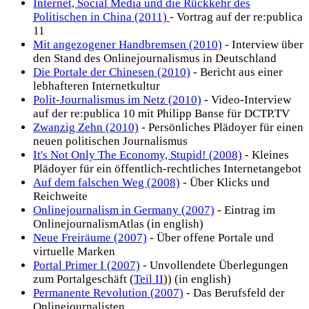
Internet, Social Media und die Rückkehr des
Politischen in China (2011)
- Vortrag auf der re:publica
11
Mit angezogener Handbremsen (2010)
- Interview über
den Stand des Onlinejournalismus in Deutschland
Die Portale der Chinesen (2010)
- Bericht aus einer
lebhafteren Internetkultur
Polit-Journalismus im Netz (2010)
- Video-Interview
auf der re:publica 10 mit Philipp Banse für DCTP.TV
Zwanzig Zehn (2010)
- Persönliches Plädoyer für einen
neuen politischen Journalismus
It's Not Only The Economy, Stupid! (2008)
- Kleines
Plädoyer für ein öffentlich-rechtliches Internetangebot
Auf dem falschen Weg (2008)
- Über Klicks und
Reichweite
Onlinejournalism in Germany (2007)
- Eintrag im
OnlinejournalismAtlas (in english)
Neue Freiräume (2007)
- Über offene Portale und
virtuelle Marken
Portal Primer I (2007)
- Unvollendete Überlegungen
zum Portalgeschäft (
Teil II
)) (in english)
Permanente Revolution (2007)
- Das Berufsfeld der
Onlinejournalisten