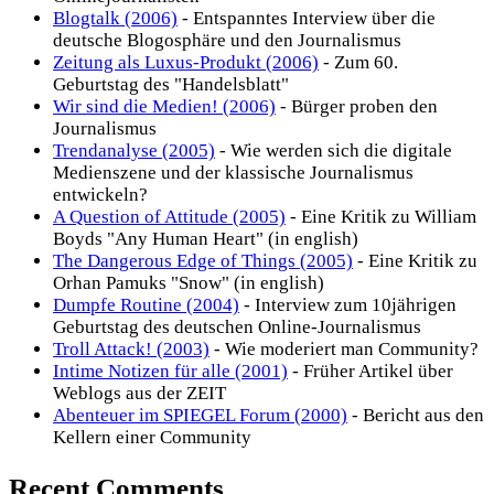
Blogtalk (2006)
- Entspanntes Interview über die
deutsche Blogosphäre und den Journalismus
Zeitung als Luxus-Produkt (2006)
- Zum 60.
Geburtstag des "Handelsblatt"
Wir sind die Medien! (2006)
- Bürger proben den
Journalismus
Trendanalyse (2005)
- Wie werden sich die digitale
Medienszene und der klassische Journalismus
entwickeln?
A Question of Attitude (2005)
- Eine Kritik zu William
Boyds "Any Human Heart" (in english)
The Dangerous Edge of Things (2005)
- Eine Kritik zu
Orhan Pamuks "Snow" (in english)
Dumpfe Routine (2004)
- Interview zum 10jährigen
Geburtstag des deutschen Online-Journalismus
Troll Attack! (2003)
- Wie moderiert man Community?
Intime Notizen für alle (2001)
- Früher Artikel über
Weblogs aus der ZEIT
Abenteuer im SPIEGEL Forum (2000)
- Bericht aus den
Kellern einer Community
Recent Comments