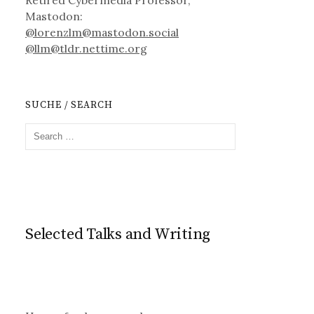
Mastodon:
@lorenzlm@mastodon.social
@llm@tldr.nettime.org
SUCHE / SEARCH
S
e
a
r
c
h
f
Selected Talks and Writing
o
r
: