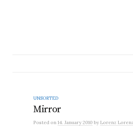
S
k
i
p
t
o
c
o
n
t
e
n
UNSORTED
t
Mirror
Posted
on
14. January 2010
by
Lorenz Loren