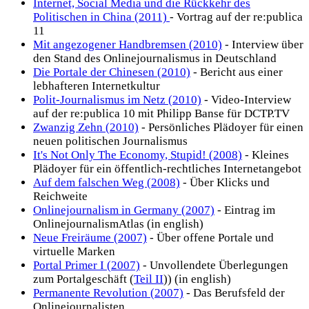
Internet, Social Media und die Rückkehr des
Politischen in China (2011)
- Vortrag auf der re:publica
11
Mit angezogener Handbremsen (2010)
- Interview über
den Stand des Onlinejournalismus in Deutschland
Die Portale der Chinesen (2010)
- Bericht aus einer
lebhafteren Internetkultur
Polit-Journalismus im Netz (2010)
- Video-Interview
auf der re:publica 10 mit Philipp Banse für DCTP.TV
Zwanzig Zehn (2010)
- Persönliches Plädoyer für einen
neuen politischen Journalismus
It's Not Only The Economy, Stupid! (2008)
- Kleines
Plädoyer für ein öffentlich-rechtliches Internetangebot
Auf dem falschen Weg (2008)
- Über Klicks und
Reichweite
Onlinejournalism in Germany (2007)
- Eintrag im
OnlinejournalismAtlas (in english)
Neue Freiräume (2007)
- Über offene Portale und
virtuelle Marken
Portal Primer I (2007)
- Unvollendete Überlegungen
zum Portalgeschäft (
Teil II
)) (in english)
Permanente Revolution (2007)
- Das Berufsfeld der
Onlinejournalisten