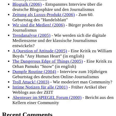
Blogtalk (2006)
- Entspanntes Interview über die
deutsche Blogosphäre und den Journalismus
Zeitung als Luxus-Produkt (2006)
- Zum 60.
Geburtstag des "Handelsblatt"
Wir sind die Medien! (2006)
- Bürger proben den
Journalismus
Trendanalyse (2005)
- Wie werden sich die digitale
Medienszene und der klassische Journalismus
entwickeln?
A Question of Attitude (2005)
- Eine Kritik zu William
Boyds "Any Human Heart" (in english)
The Dangerous Edge of Things (2005)
- Eine Kritik zu
Orhan Pamuks "Snow" (in english)
Dumpfe Routine (2004)
- Interview zum 10jährigen
Geburtstag des deutschen Online-Journalismus
Troll Attack! (2003)
- Wie moderiert man Community?
Intime Notizen für alle (2001)
- Früher Artikel über
Weblogs aus der ZEIT
Abenteuer im SPIEGEL Forum (2000)
- Bericht aus den
Kellern einer Community
Recent Comments