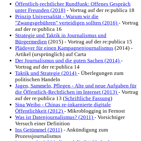
Öffentlich-rechtlicher Rundfunk: Offenes Gespräch
unter Freunden (2018)
- Vortrag auf der re:publica 18
Prinzip Universalität - Warum wir die
"Zwangsgebühren" verteidigen sollten (2016)
- Vortrag
auf der re:publica 16
Strategie und Taktik in Journalismus und
Bürgermedien
(2015) - Vortrag auf der re:publica 15
Plädoyer für einen Kampagnenjournalismus
(2014) -
Artikel (ursprünglich) auf Carta
Der Journalismus und die guten Sachen (2014)
-
Vortrag auf der re:publica 14
Taktik und Strategie (2014)
- Überlegungen zum
politischen Handeln
Jagen, Sammeln, Pflegen - Alte und neue Aufgaben für
die Öffentlich-Rechtlichen im Internet (2013)
- Vortrag
auf der re:publica 13 (
Schriftliche Fassung
)
Sina Weibo - Chinas re-inkarnierte digitale
Öffentlichkeit (2012)
- Mikroblogging in Fernost
Was ist Datenjournalismus? (2011)
- Vorsichtiger
Versuch einer Definition
Ins Getümmel (2011)
- Ankündigung zum
Prozessjournalismus