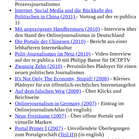
Prozessjournalismus
Internet, Social Media und die Rückkehr des
Politischen in China (2011)
- Vortrag auf der re:publica
11
Mit angezogener Handbremsen (2010)
- Interview über
den Stand des Onlinejournalismus in Deutschland
Die Portale der Chinesen (2010)
- Bericht aus einer
lebhafteren Internetkultur
Polit-Journalismus im Netz (2010)
- Video-Interview
auf der re:publica 10 mit Philipp Banse für DCTP.TV
Zwanzig Zehn (2010)
- Persönliches Plädoyer für einen
neuen politischen Journalismus
It's Not Only The Economy, Stupid! (2008)
- Kleines
Plädoyer für ein öffentlich-rechtliches Internetangebot
Auf dem falschen Weg (2008)
- Über Klicks und
Reichweite
Onlinejournalism in Germany (2007)
- Eintrag im
OnlinejournalismAtlas (in english)
Neue Freiräume (2007)
- Über offene Portale und
virtuelle Marken
Portal Primer I (2007)
- Unvollendete Überlegungen
zum Portalgeschäft (
Teil II
)) (in english)