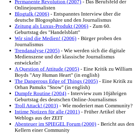
Permanente Revolution (2007)
- Das Berufsfeld der
Onlinejournalisten
Blogtalk (2006)
- Entspanntes Interview über die
deutsche Blogosphäre und den Journalismus
Zeitung als Luxus-Produkt (2006)
- Zum 60.
Geburtstag des "Handelsblatt"
Wir sind die Medien! (2006)
- Bürger proben den
Journalismus
Trendanalyse (2005)
- Wie werden sich die digitale
Medienszene und der klassische Journalismus
entwickeln?
A Question of Attitude (2005)
- Eine Kritik zu William
Boyds "Any Human Heart" (in english)
The Dangerous Edge of Things (2005)
- Eine Kritik zu
Orhan Pamuks "Snow" (in english)
Dumpfe Routine (2004)
- Interview zum 10jährigen
Geburtstag des deutschen Online-Journalismus
Troll Attack! (2003)
- Wie moderiert man Community?
Intime Notizen für alle (2001)
- Früher Artikel über
Weblogs aus der ZEIT
Abenteuer im SPIEGEL Forum (2000)
- Bericht aus den
Kellern einer Community