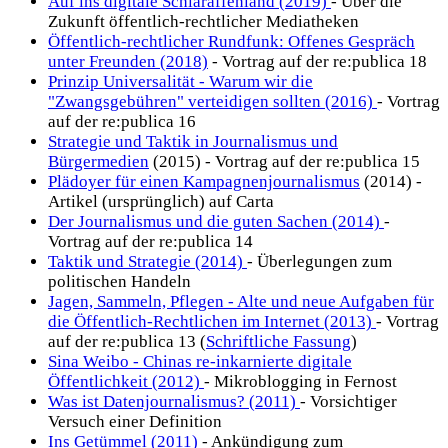
Auf ins digitale Schlaraffenland (2019)
- Über die
Zukunft öffentlich-rechtlicher Mediatheken
Öffentlich-rechtlicher Rundfunk: Offenes Gespräch
unter Freunden (2018)
- Vortrag auf der re:publica 18
Prinzip Universalität - Warum wir die
"Zwangsgebühren" verteidigen sollten (2016)
- Vortrag
auf der re:publica 16
Strategie und Taktik in Journalismus und
Bürgermedien
(2015) - Vortrag auf der re:publica 15
Plädoyer für einen Kampagnenjournalismus
(2014) -
Artikel (ursprünglich) auf Carta
Der Journalismus und die guten Sachen (2014)
-
Vortrag auf der re:publica 14
Taktik und Strategie (2014)
- Überlegungen zum
politischen Handeln
Jagen, Sammeln, Pflegen - Alte und neue Aufgaben für
die Öffentlich-Rechtlichen im Internet (2013)
- Vortrag
auf der re:publica 13 (
Schriftliche Fassung
)
Sina Weibo - Chinas re-inkarnierte digitale
Öffentlichkeit (2012)
- Mikroblogging in Fernost
Was ist Datenjournalismus? (2011)
- Vorsichtiger
Versuch einer Definition
Ins Getümmel (2011)
- Ankündigung zum