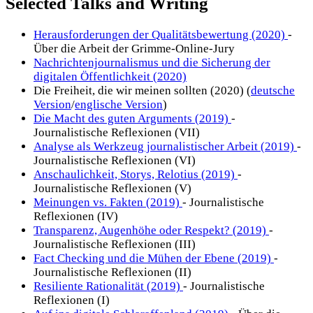
Selected Talks and Writing
Herausforderungen der Qualitätsbewertung (2020)
-
Über die Arbeit der Grimme-Online-Jury
Nachrichtenjournalismus und die Sicherung der
digitalen Öffentlichkeit (2020)
Die Freiheit, die wir meinen sollten (2020) (
deutsche
Version
/
englische Version
)
Die Macht des guten Arguments (2019)
-
Journalistische Reflexionen (VII)
Analyse als Werkzeug journalistischer Arbeit (2019)
-
Journalistische Reflexionen (VI)
Anschaulichkeit, Storys, Relotius (2019)
-
Journalistische Reflexionen (V)
Meinungen vs. Fakten (2019)
- Journalistische
Reflexionen (IV)
Transparenz, Augenhöhe oder Respekt? (2019)
-
Journalistische Reflexionen (III)
Fact Checking und die Mühen der Ebene (2019)
-
Journalistische Reflexionen (II)
Resiliente Rationalität (2019)
- Journalistische
Reflexionen (I)