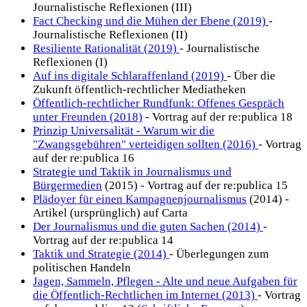
Journalistische Reflexionen (III)
Fact Checking und die Mühen der Ebene (2019)
-
Journalistische Reflexionen (II)
Resiliente Rationalität (2019)
- Journalistische
Reflexionen (I)
Auf ins digitale Schlaraffenland (2019)
- Über die
Zukunft öffentlich-rechtlicher Mediatheken
Öffentlich-rechtlicher Rundfunk: Offenes Gespräch
unter Freunden (2018)
- Vortrag auf der re:publica 18
Prinzip Universalität - Warum wir die
"Zwangsgebühren" verteidigen sollten (2016)
- Vortrag
auf der re:publica 16
Strategie und Taktik in Journalismus und
Bürgermedien
(2015) - Vortrag auf der re:publica 15
Plädoyer für einen Kampagnenjournalismus
(2014) -
Artikel (ursprünglich) auf Carta
Der Journalismus und die guten Sachen (2014)
-
Vortrag auf der re:publica 14
Taktik und Strategie (2014)
- Überlegungen zum
politischen Handeln
Jagen, Sammeln, Pflegen - Alte und neue Aufgaben für
die Öffentlich-Rechtlichen im Internet (2013)
- Vortrag