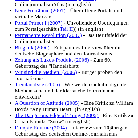
OnlinejournalismAtlas (in english)
Neue Freiräume (2007)
- Über offene Portale und
virtuelle Marken
Portal Primer I (2007)
- Unvollendete Überlegungen
zum Portalgeschäft (
Teil II
)) (in english)
Permanente Revolution (2007)
- Das Berufsfeld der
Onlinejournalisten
Blogtalk (2006)
- Entspanntes Interview über die
deutsche Blogosphäre und den Journalismus
Zeitung als Luxus-Produkt (2006)
- Zum 60.
Geburtstag des "Handelsblatt"
Wir sind die Medien! (2006)
- Bürger proben den
Journalismus
Trendanalyse (2005)
- Wie werden sich die digitale
Medienszene und der klassische Journalismus
entwickeln?
A Question of Attitude (2005)
- Eine Kritik zu William
Boyds "Any Human Heart" (in english)
The Dangerous Edge of Things (2005)
- Eine Kritik zu
Orhan Pamuks "Snow" (in english)
Dumpfe Routine (2004)
- Interview zum 10jährigen
Geburtstag des deutschen Online-Journalismus