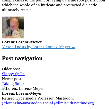
complexities to the point of laying bare the root posits upon
which the whole of an intricate and protracted dialectic
ultimately rests.”
Lorenz Lorenz-Meyer
View all posts by Lorenz Lorenz-Meyer →
Post navigation
Older post
Sloppy SpOn
Newer post
Taking Stock
Lorenz Lorenz-Meyer
Retired Cybermedia Professor, Mastodon:
@lorenzlm@mastodon.social
@llm@tldr.nettime.org