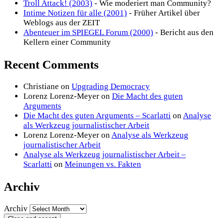
Troll Attack! (2003)
- Wie moderiert man Community?
Intime Notizen für alle (2001)
- Früher Artikel über
Weblogs aus der ZEIT
Abenteuer im SPIEGEL Forum (2000)
- Bericht aus den
Kellern einer Community
Recent Comments
Christiane
on
Upgrading Democracy
Lorenz Lorenz-Meyer
on
Die Macht des guten
Arguments
Die Macht des guten Arguments – Scarlatti
on
Analyse
als Werkzeug journalistischer Arbeit
Lorenz Lorenz-Meyer
on
Analyse als Werkzeug
journalistischer Arbeit
Analyse als Werkzeug journalistischer Arbeit –
Scarlatti
on
Meinungen vs. Fakten
Archiv
Archiv