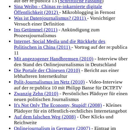
auf der re:publica 13 (
Schriftliche Fassung
)
Sina Weibo - Chinas re-inkarnierte digitale
Öffentlichkeit (2012)
- Mikroblogging in Fernost
Was ist Datenjournalismus? (2011)
- Vorsichtiger
Versuch einer Definition
Ins Getümmel (2011)
- Ankündigung zum
Prozessjournalismus
Internet, Social Media und die Rückkehr des
Politischen in China (2011)
- Vortrag auf der re:publica
11
Mit angezogener Handbremsen (2010)
- Interview über
den Stand des Onlinejournalismus in Deutschland
Die Portale der Chinesen (2010)
- Bericht aus einer
lebhafteren Internetkultur
Polit-Journalismus im Netz (2010)
- Video-Interview
auf der re:publica 10 mit Philipp Banse für DCTP.TV
Zwanzig Zehn (2010)
- Persönliches Plädoyer für einen
neuen politischen Journalismus
It's Not Only The Economy, Stupid! (2008)
- Kleines
Plädoyer für ein öffentlich-rechtliches Internetangebot
Auf dem falschen Weg (2008)
- Über Klicks und
Reichweite
Onlinejournalism in Germany (2007)
- Eintrag im