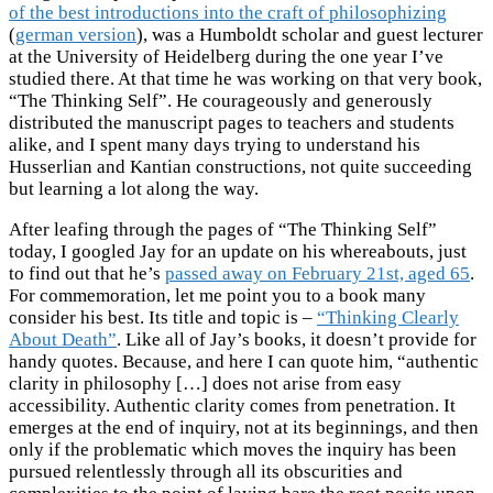
of the best introductions into the craft of philosophizing
(
german version
), was a Humboldt scholar and guest lecturer
at the University of Heidelberg during the one year I’ve
studied there. At that time he was working on that very book,
“The Thinking Self”. He courageously and generously
distributed the manuscript pages to teachers and students
alike, and I spent many days trying to understand his
Husserlian and Kantian constructions, not quite succeeding
but learning a lot along the way.
After leafing through the pages of “The Thinking Self”
today, I googled Jay for an update on his whereabouts, just
to find out that he’s
passed away on February 21st, aged 65
.
For commemoration, let me point you to a book many
consider his best. Its title and topic is –
“Thinking Clearly
About Death”
. Like all of Jay’s books, it doesn’t provide for
handy quotes. Because, and here I can quote him, “authentic
clarity in philosophy […] does not arise from easy
accessibility. Authentic clarity comes from penetration. It
emerges at the end of inquiry, not at its beginnings, and then
only if the problematic which moves the inquiry has been
pursued relentlessly through all its obscurities and