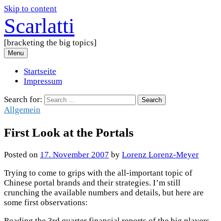
Skip to content
Scarlatti
[bracketing the big topics]
Menu
Startseite
Impressum
Search for:
Allgemein
First Look at the Portals
Posted
on
17. November 2007
by
Lorenz Lorenz-Meyer
Trying to come to grips with the all-important topic of
Chinese portal brands and their strategies. I’m still
crunching the available numbers and details, but here are
some first observations:
Reading the 3rd quarter financial reports of the big players,