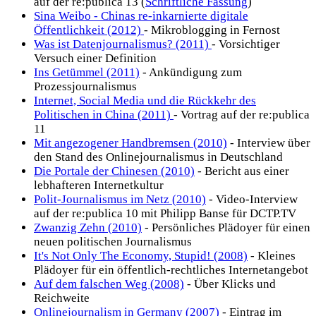
auf der re:publica 13 (
Schriftliche Fassung
)
Sina Weibo - Chinas re-inkarnierte digitale
Öffentlichkeit (2012)
- Mikroblogging in Fernost
Was ist Datenjournalismus? (2011)
- Vorsichtiger
Versuch einer Definition
Ins Getümmel (2011)
- Ankündigung zum
Prozessjournalismus
Internet, Social Media und die Rückkehr des
Politischen in China (2011)
- Vortrag auf der re:publica
11
Mit angezogener Handbremsen (2010)
- Interview über
den Stand des Onlinejournalismus in Deutschland
Die Portale der Chinesen (2010)
- Bericht aus einer
lebhafteren Internetkultur
Polit-Journalismus im Netz (2010)
- Video-Interview
auf der re:publica 10 mit Philipp Banse für DCTP.TV
Zwanzig Zehn (2010)
- Persönliches Plädoyer für einen
neuen politischen Journalismus
It's Not Only The Economy, Stupid! (2008)
- Kleines
Plädoyer für ein öffentlich-rechtliches Internetangebot
Auf dem falschen Weg (2008)
- Über Klicks und
Reichweite
Onlinejournalism in Germany (2007)
- Eintrag im