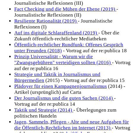
Journalistische Reflexionen (III)
Fact Checking und die Mühen der Ebene (2019)
-
Journalistische Reflexionen (II)
Resiliente Rationalität (2019)
- Journalistische
Reflexionen (I)
Auf ins digitale Schlaraffenland (2019)
- Über die
Zukunft öffentlich-rechtlicher Mediatheken
Öffentlich-rechtlicher Rundfunk: Offenes Gespräch
unter Freunden (2018)
- Vortrag auf der re:publica 18
Prinzip Universalität - Warum wir die
"Zwangsgebühren" verteidigen sollten (2016)
- Vortrag
auf der re:publica 16
Strategie und Taktik in Journalismus und
Bürgermedien
(2015) - Vortrag auf der re:publica 15
Plädoyer für einen Kampagnenjournalismus
(2014) -
Artikel (ursprünglich) auf Carta
Der Journalismus und die guten Sachen (2014)
-
Vortrag auf der re:publica 14
Taktik und Strategie (2014)
- Überlegungen zum
politischen Handeln
Jagen, Sammeln, Pflegen - Alte und neue Aufgaben für
die Öffentlich-Rechtlichen im Internet (2013)
- Vortrag