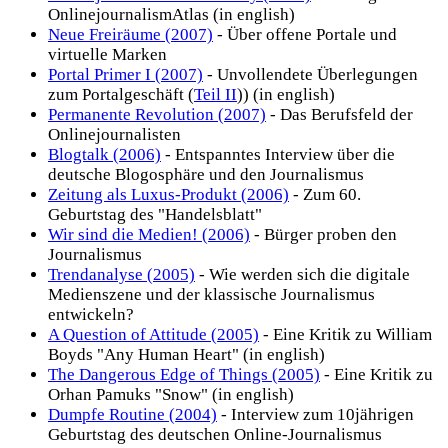
OnlinejournalismAtlas (in english)
Neue Freiräume (2007)
- Über offene Portale und
virtuelle Marken
Portal Primer I (2007)
- Unvollendete Überlegungen
zum Portalgeschäft (
Teil II
)) (in english)
Permanente Revolution (2007)
- Das Berufsfeld der
Onlinejournalisten
Blogtalk (2006)
- Entspanntes Interview über die
deutsche Blogosphäre und den Journalismus
Zeitung als Luxus-Produkt (2006)
- Zum 60.
Geburtstag des "Handelsblatt"
Wir sind die Medien! (2006)
- Bürger proben den
Journalismus
Trendanalyse (2005)
- Wie werden sich die digitale
Medienszene und der klassische Journalismus
entwickeln?
A Question of Attitude (2005)
- Eine Kritik zu William
Boyds "Any Human Heart" (in english)
The Dangerous Edge of Things (2005)
- Eine Kritik zu
Orhan Pamuks "Snow" (in english)
Dumpfe Routine (2004)
- Interview zum 10jährigen
Geburtstag des deutschen Online-Journalismus