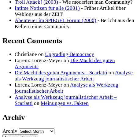
Troll Attack! (2003)
- Wie moderiert man Community?
Intime Notizen für alle (2001)
- Früher Artikel über
Weblogs aus der ZEIT
Abenteuer im SPIEGEL Forum (2000)
- Bericht aus den
Kellern einer Community
Recent Comments
Christiane
on
Upgrading Democracy
Lorenz Lorenz-Meyer
on
Die Macht des guten
Arguments
Die Macht des guten Arguments – Scarlatti
on
Analyse
als Werkzeug journalistischer Arbeit
Lorenz Lorenz-Meyer
on
Analyse als Werkzeug
journalistischer Arbeit
Analyse als Werkzeug journalistischer Arbeit –
Scarlatti
on
Meinungen vs. Fakten
Archiv
Archiv