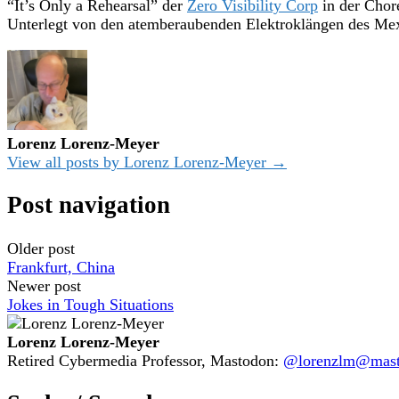
“It’s Only a Rehearsal” der
Zero Visibility Corp
in der Chore
Unterlegt von den atemberaubenden Elektroklängen des Me
Lorenz Lorenz-Meyer
View all posts by Lorenz Lorenz-Meyer →
Post navigation
Older post
Frankfurt, China
Newer post
Jokes in Tough Situations
Lorenz Lorenz-Meyer
Retired Cybermedia Professor, Mastodon:
@lorenzlm@masto