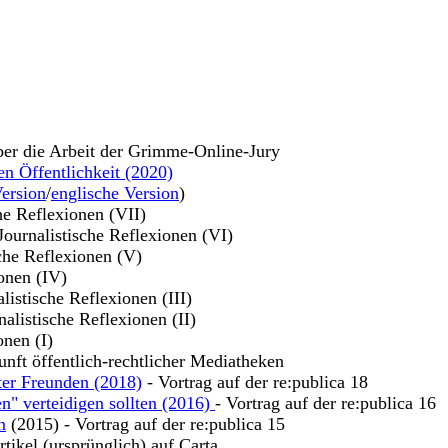
ber die Arbeit der Grimme-Online-Jury
en Öffentlichkeit (2020)
ersion
/
englische Version
)
che Reflexionen (VII)
 Journalistische Reflexionen (VI)
sche Reflexionen (V)
ionen (IV)
alistische Reflexionen (III)
nalistische Reflexionen (II)
onen (I)
unft öffentlich-rechtlicher Mediatheken
ter Freunden (2018)
- Vortrag auf der re:publica 18
n" verteidigen sollten (2016)
- Vortrag auf der re:publica 16
n
(2015) - Vortrag auf der re:publica 15
tikel (ursprünglich) auf Carta