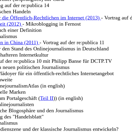
ag auf der re:publica 14
ischen Handeln
 die Öffentlich-Rechtlichen im Internet (2013)
- Vortrag auf 
keit (2012)
- Mikroblogging in Fernost
uch einer Definition
nalismus
en in China (2011)
- Vortrag auf der re:publica 11
r den Stand des Onlinejournalismus in Deutschland
hafteren Internetkultur
uf der re:publica 10 mit Philipp Banse für DCTP.TV
n neuen politischen Journalismus
lädoyer für ein öffentlich-rechtliches Internetangebot
hweite
nejournalismAtlas (in english)
uelle Marken
m Portalgeschäft (
Teil II
)) (in english)
linejournalisten
sche Blogosphäre und den Journalismus
g des "Handelsblatt"
nalismus
dienszene und der klassische Journalismus entwickeln?