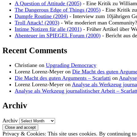
A Question of Attitude (2005)
- Eine Kritik zu Willia
The Dangerous Edge of Things (2005)
- Eine Kritik z
Dumpfe Routine (2004)
- Interview zum 10jährigen Ge
Troll Attack! (2003)
- Wie moderiert man Community
Intime Notizen für alle (2001)
- Früher Artikel über W
Abenteuer im SPIEGEL Forum (2000)
- Bericht aus d
Recent Comments
Christiane
on
Upgrading Democracy
Lorenz Lorenz-Meyer
on
Die Macht des guten Argume
Die Macht des guten Arguments – Scarlatti
on
Analyse
Lorenz Lorenz-Meyer
on
Analyse als Werkzeug journal
Analyse als Werkzeug journalistischer Arbeit – Scarlatt
Archiv
Archiv
Privacy & Cookies: This site uses cookies. By continuing to 