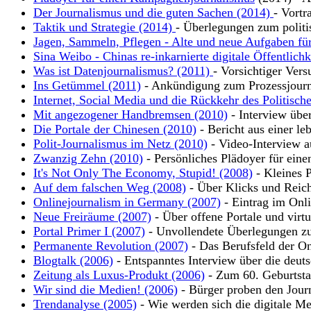
Der Journalismus und die guten Sachen (2014)
- Vortr
Taktik und Strategie (2014)
- Überlegungen zum polit
Jagen, Sammeln, Pflegen - Alte und neue Aufgaben für
Sina Weibo - Chinas re-inkarnierte digitale Öffentlich
Was ist Datenjournalismus? (2011)
- Vorsichtiger Vers
Ins Getümmel (2011)
- Ankündigung zum Prozessjour
Internet, Social Media und die Rückkehr des Politisch
Mit angezogener Handbremsen (2010)
- Interview übe
Die Portale der Chinesen (2010)
- Bericht aus einer leb
Polit-Journalismus im Netz (2010)
- Video-Interview a
Zwanzig Zehn (2010)
- Persönliches Plädoyer für eine
It's Not Only The Economy, Stupid! (2008)
- Kleines P
Auf dem falschen Weg (2008)
- Über Klicks und Reic
Onlinejournalism in Germany (2007)
- Eintrag im Onli
Neue Freiräume (2007)
- Über offene Portale und virt
Portal Primer I (2007)
- Unvollendete Überlegungen zu
Permanente Revolution (2007)
- Das Berufsfeld der On
Blogtalk (2006)
- Entspanntes Interview über die deut
Zeitung als Luxus-Produkt (2006)
- Zum 60. Geburtsta
Wir sind die Medien! (2006)
- Bürger proben den Jour
Trendanalyse (2005)
- Wie werden sich die digitale Me