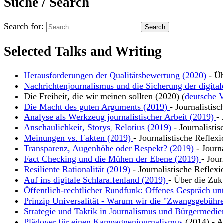
Suche / Search
Search for:
Selected Talks and Writing
Herausforderungen der Qualitätsbewertung (2020)
- Ü
Nachrichtenjournalismus und die Sicherung der digital
Die Freiheit, die wir meinen sollten (2020) (
deutsche V
Die Macht des guten Arguments (2019)
- Journalistis
Analyse als Werkzeug journalistischer Arbeit (2019)
-
Anschaulichkeit, Storys, Relotius (2019)
- Journalisti
Meinungen vs. Fakten (2019)
- Journalistische Reflex
Transparenz, Augenhöhe oder Respekt? (2019)
- Journ
Fact Checking und die Mühen der Ebene (2019)
- Jour
Resiliente Rationalität (2019)
- Journalistische Reflexi
Auf ins digitale Schlaraffenland (2019)
- Über die Zuk
Öffentlich-rechtlicher Rundfunk: Offenes Gespräch un
Prinzip Universalität - Warum wir die "Zwangsgebühre
Strategie und Taktik in Journalismus und Bürgermedie
Plädoyer für einen Kampagnenjournalismus
(2014) - Ar