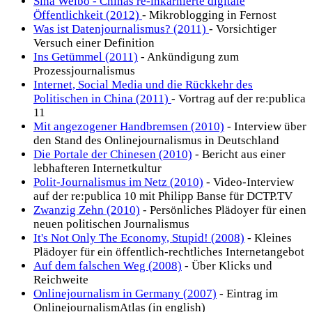
Sina Weibo - Chinas re-inkarnierte digitale
Öffentlichkeit (2012)
- Mikroblogging in Fernost
Was ist Datenjournalismus? (2011)
- Vorsichtiger
Versuch einer Definition
Ins Getümmel (2011)
- Ankündigung zum
Prozessjournalismus
Internet, Social Media und die Rückkehr des
Politischen in China (2011)
- Vortrag auf der re:publica
11
Mit angezogener Handbremsen (2010)
- Interview über
den Stand des Onlinejournalismus in Deutschland
Die Portale der Chinesen (2010)
- Bericht aus einer
lebhafteren Internetkultur
Polit-Journalismus im Netz (2010)
- Video-Interview
auf der re:publica 10 mit Philipp Banse für DCTP.TV
Zwanzig Zehn (2010)
- Persönliches Plädoyer für einen
neuen politischen Journalismus
It's Not Only The Economy, Stupid! (2008)
- Kleines
Plädoyer für ein öffentlich-rechtliches Internetangebot
Auf dem falschen Weg (2008)
- Über Klicks und
Reichweite
Onlinejournalism in Germany (2007)
- Eintrag im
OnlinejournalismAtlas (in english)