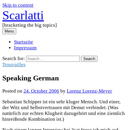
Skip to content
Scarlatti
[bracketing the big topics]
Menu
Startseite
Impressum
Search for:
Trouvailles
Speaking German
Posted
on
24. October 2006
by
Lorenz Lorenz-Meyer
Sebastian Schipper ist ein sehr kluger Mensch. Und einer,
der Witz und Selbstvertrauen mit Demut verbindet. (Was
natürlich zur echten Klugheit dazugehört und eine ziemlich
hinreißende Kombination ist.)
Nach einem langen Interview bei 3sat freue ich mich auf