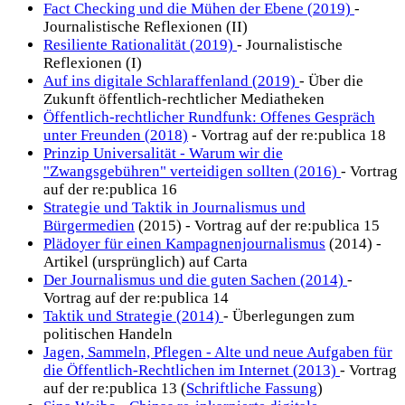
Fact Checking und die Mühen der Ebene (2019)
-
Journalistische Reflexionen (II)
Resiliente Rationalität (2019)
- Journalistische
Reflexionen (I)
Auf ins digitale Schlaraffenland (2019)
- Über die
Zukunft öffentlich-rechtlicher Mediatheken
Öffentlich-rechtlicher Rundfunk: Offenes Gespräch
unter Freunden (2018)
- Vortrag auf der re:publica 18
Prinzip Universalität - Warum wir die
"Zwangsgebühren" verteidigen sollten (2016)
- Vortrag
auf der re:publica 16
Strategie und Taktik in Journalismus und
Bürgermedien
(2015) - Vortrag auf der re:publica 15
Plädoyer für einen Kampagnenjournalismus
(2014) -
Artikel (ursprünglich) auf Carta
Der Journalismus und die guten Sachen (2014)
-
Vortrag auf der re:publica 14
Taktik und Strategie (2014)
- Überlegungen zum
politischen Handeln
Jagen, Sammeln, Pflegen - Alte und neue Aufgaben für
die Öffentlich-Rechtlichen im Internet (2013)
- Vortrag
auf der re:publica 13 (
Schriftliche Fassung
)