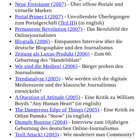
Neue Freiräume (2007)
- Über offene Portale und
virtuelle Marken
Portal Primer I (2007)
- Unvollendete Überlegungen
zum Portalgeschäft (
Teil II
)) (in english)
Permanente Revolution (2007)
- Das Berufsfeld der
Onlinejournalisten
Blogtalk (2006)
- Entspanntes Interview über die
deutsche Blogosphäre und den Journalismus
Zeitung als Luxus-Produkt (2006)
- Zum 60.
Geburtstag des "Handelsblatt"
Wir sind die Medien! (2006)
- Bürger proben den
Journalismus
Trendanalyse (2005)
- Wie werden sich die digitale
Medienszene und der klassische Journalismus
entwickeln?
A Question of Attitude (2005)
- Eine Kritik zu William
Boyds "Any Human Heart" (in english)
The Dangerous Edge of Things (2005)
- Eine Kritik zu
Orhan Pamuks "Snow" (in english)
Dumpfe Routine (2004)
- Interview zum 10jährigen
Geburtstag des deutschen Online-Journalismus
Troll Attack! (2003)
- Wie moderiert man Community?